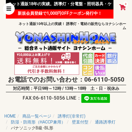
ネット通販18年の実績。誘導灯・分電盤・照明器具・ケ
0
新規会員登録で1,000円OFFクーポン発行中！
ーブル等 様々な資材を取り扱っています。
ネット通販10年以上の実績！ 誘導灯・電材の販売ならヨナシンホー
ム
お電話でのお問い合わせ：06-6110-5050
対応時間：平日9時～12時 / 13時～18時 土・日・祝休み
FAX:06-6110-5056 LINE：
HOME
商品一覧ページ
誘導灯(非常灯)
防湿・防雨形（HACCP兼用）
壁直付型
通路誘導灯
パナソニックB級･BL形