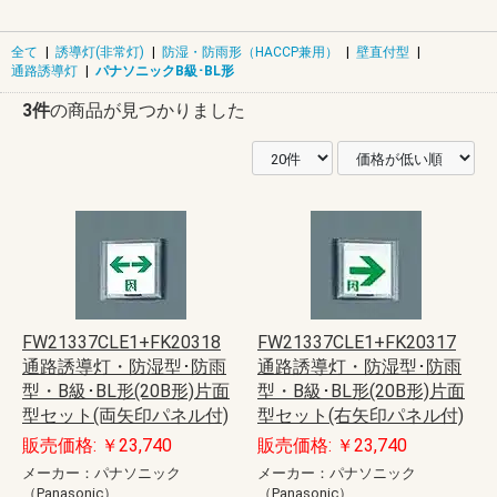
全て
|
誘導灯(非常灯)
|
防湿・防雨形（HACCP兼用）
|
壁直付型
|
通路誘導灯
|
パナソニックB級･BL形
3件
の商品が見つかりました
FW21337CLE1+FK20318
FW21337CLE1+FK20317
通路誘導灯・防湿型･防雨
通路誘導灯・防湿型･防雨
型・B級･BL形(20B形)片面
型・B級･BL形(20B形)片面
型セット(両矢印パネル付)
型セット(右矢印パネル付)
販売価格: ￥23,740
販売価格: ￥23,740
メーカー：パナソニック
メーカー：パナソニック
（Panasonic）
（Panasonic）