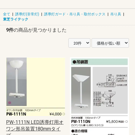
全て
|
誘導灯(非常灯)
|
誘導灯ガード・吊り具・取付ボックス
|
吊り具
|
東芝ライテック
9件
の商品が見つかりました
PW-1111N LED誘導灯用オ
ワン形吊装置180mmタイ