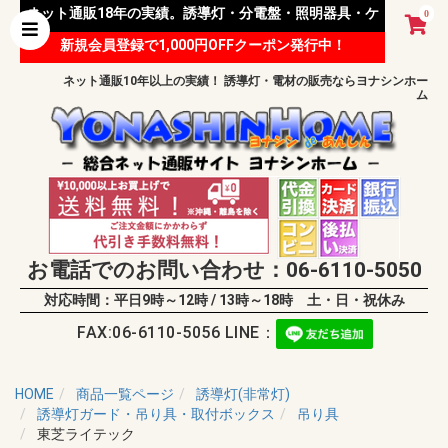
ネット通販18年の実績。誘導灯・分電盤・照明器具・ケ
0
新規会員登録で1,000円OFFクーポン発行中！
ーブル等 様々な資材を取り扱っています。
ネット通販10年以上の実績！ 誘導灯・電材の販売ならヨナシンホー
ム
お電話でのお問い合わせ：06-6110-5050
対応時間：平日9時～12時 / 13時～18時 土・日・祝休み
FAX:06-6110-5056 LINE：
HOME
商品一覧ページ
誘導灯(非常灯)
誘導灯ガード・吊り具・取付ボックス
吊り具
東芝ライテック