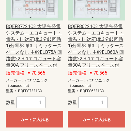
BQEF87221C3 太陽光発電
BQEF86221C3 太陽光発電
システム・エコキュート・
システム・エコキュート・
電温・IH対応(単3分岐回路
電温・IH対応(単3分岐回路
1)分電盤 単3 リミッタース
1)分電盤 単3 リミッタース
ペースなし 主幹ELB75A 回
ペースなし 主幹ELB60A 回
路数22 + 1エコキュート容
路数22 + 1エコキュート容
量30A フリースペース付
量30A フリースペース付
販売価格: ￥70,565
販売価格: ￥70,565
メーカー：パナソニック
メーカー：パナソニック
（panasonic）
（panasonic）
型番：
BQEF87221C3
型番：
BQEF86221C3
数量
数量
カートに入れる
カートに入れる