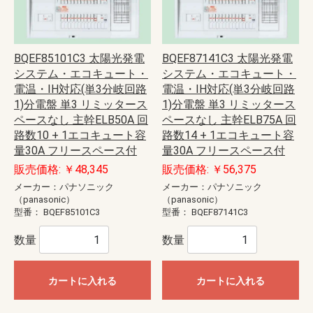
BQEF85101C3 太陽光発電
BQEF87141C3 太陽光発電
システム・エコキュート・
システム・エコキュート・
電温・IH対応(単3分岐回路
電温・IH対応(単3分岐回路
1)分電盤 単3 リミッタース
1)分電盤 単3 リミッタース
ペースなし 主幹ELB50A 回
ペースなし 主幹ELB75A 回
路数10 + 1エコキュート容
路数14 + 1エコキュート容
量30A フリースペース付
量30A フリースペース付
販売価格: ￥48,345
販売価格: ￥56,375
メーカー：パナソニック
メーカー：パナソニック
（panasonic）
（panasonic）
型番：
BQEF85101C3
型番：
BQEF87141C3
数量
数量
カートに入れる
カートに入れる