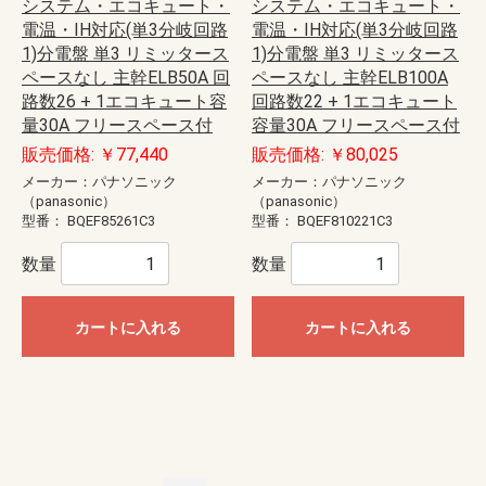
システム・エコキュート・
システム・エコキュート・
電温・IH対応(単3分岐回路
電温・IH対応(単3分岐回路
1)分電盤 単3 リミッタース
1)分電盤 単3 リミッタース
ペースなし 主幹ELB50A 回
ペースなし 主幹ELB100A
路数26 + 1エコキュート容
回路数22 + 1エコキュート
量30A フリースペース付
容量30A フリースペース付
販売価格: ￥77,440
販売価格: ￥80,025
メーカー：パナソニック
メーカー：パナソニック
（panasonic）
（panasonic）
型番：
BQEF85261C3
型番：
BQEF810221C3
数量
数量
カートに入れる
カートに入れる