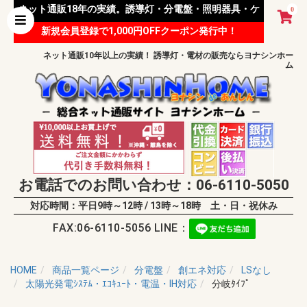
ネット通販18年の実績。誘導灯・分電盤・照明器具・ケ
0
新規会員登録で1,000円OFFクーポン発行中！
ーブル等 様々な資材を取り扱っています。
ネット通販10年以上の実績！ 誘導灯・電材の販売ならヨナシンホー
ム
お電話でのお問い合わせ：06-6110-5050
対応時間：平日9時～12時 / 13時～18時 土・日・祝休み
FAX:06-6110-5056 LINE：
HOME
商品一覧ページ
分電盤
創エネ対応
LSなし
太陽光発電ｼｽﾃﾑ・ｴｺｷｭｰﾄ・電温・IH対応
分岐ﾀｲﾌﾟ