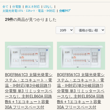
全て
|
分電盤
|
創エネ対応
|
LSなし
|
太陽光発電ｼｽﾃﾑ・ｴｺｷｭｰﾄ・電温・IH対応
|
分岐ﾀｲﾌﾟ
29件
の商品が見つかりました
BQEF8661C3 太陽光発電シ
BQEF8561C3 太陽光発電シ
ステム・エコキュート・電
ステム・エコキュート・電
温・IH対応(単3分岐回路1)
温・IH対応(単3分岐回路1)
分電盤 単3 リミッタースペ
分電盤 単3 リミッタースペ
ースなし 主幹ELB60A 回路
ースなし 主幹ELB50A 回路
数6 + 1エコキュート容量
数6 + 1エコキュート容量
30A フリースペース付
30A フリースペース付