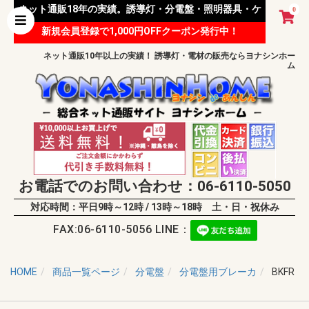
ネット通販18年の実績。誘導灯・分電盤・照明器具・ケ
0
新規会員登録で1,000円OFFクーポン発行中！
ーブル等 様々な資材を取り扱っています。
ネット通販10年以上の実績！ 誘導灯・電材の販売ならヨナシンホー
ム
お電話でのお問い合わせ：06-6110-5050
対応時間：平日9時～12時 / 13時～18時 土・日・祝休み
FAX:06-6110-5056 LINE：
HOME
商品一覧ページ
分電盤
分電盤用ブレーカ
BKFR