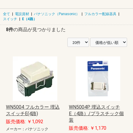
全て
|
電設資材
|
パナソニック（Panasonic）
|
フルカラー配線器具
|
スイッチ
|
E（4路）
8件
の商品が見つかりました
WN5004 フルカラー 埋込
WN5004P 埋込スイッチ
スイッチE(4路)
E（4路）/プラスチック個
装
販売価格: ￥1,092
販売価格: ￥1,170
メーカー：パナソニック