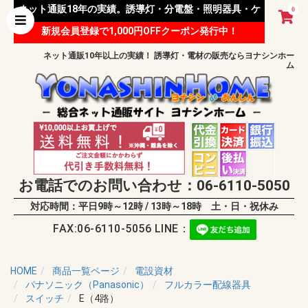
ネット通販18年の実績。誘導灯・分電盤・照明器具・ケ
0
新規会員登録で1,000円OFFクーポン発行中！
ーブル等 様々な資材を取り扱っています。
ネット通販10年以上の実績！ 誘導灯・電材の販売ならヨナシンホー
ム
お電話でのお問い合わせ：06-6110-5050
対応時間：平日9時～12時 / 13時～18時 土・日・祝休み
FAX:06-6110-5056 LINE：
HOME
商品一覧ページ
電設資材
パナソニック（Panasonic）
フルカラー配線器具
スイッチ
E（4路）