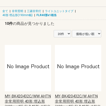
全て
|
非常照明
|
三菱非常灯
|
ライトユニットタイプ
|
40形 埋込形(190mm幅)
|
FLR40形x1相当
10件
の商品が見つかりました
MY-BK420432C/WW AHTN
MY-BK420432C/W AHTN
非常用照明 40形 埋込形
非常用照明 40形 埋込形