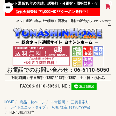
ネット通販18年の実績。誘導灯・分電盤・照明器具・ケ
0
新規会員登録で1,000円OFFクーポン発行中！
ーブル等 様々な資材を取り扱っています。
ネット通販10年以上の実績！ 誘導灯・電材の販売ならヨナシンホー
ム
お電話でのお問い合わせ：06-6110-5050
対応時間：平日9時～12時 / 13時～18時 土・日・祝休み
FAX:06-6110-5056 LINE：
HOME
商品一覧ページ
非常照明
三菱非常灯
ライトユニットタイプ
40形 埋込形(190mm幅)
FLR40形x1相当