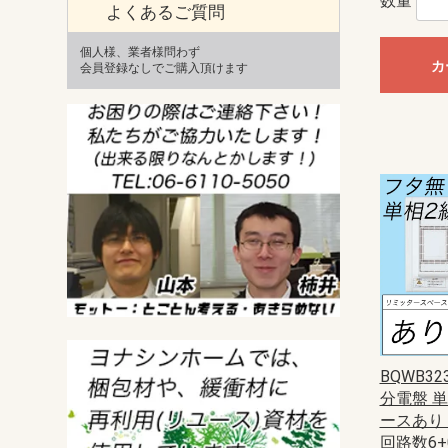
数量
よくあるご質問
個人様、業者様問わず
カ
会員登録なしでご購入頂けます
BQWB3
分電盤 
ースあり 主
回路数6