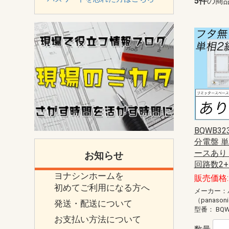
5件
の商
BQWB3
分電盤 
ースあり 主
お知らせ
回路数2
ヨナシンホームを
販売価格: 
初めてご利用になる方へ
メーカー：
（panason
発送・配送について
型番：
BQW
お支払い方法について