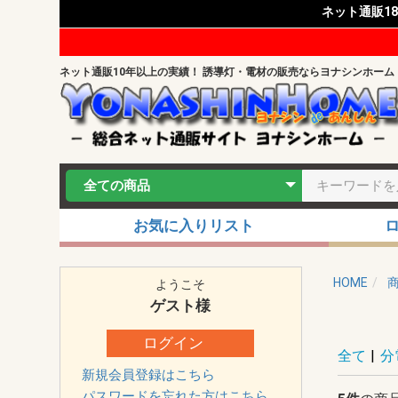
ネット通販1
ネット通販10年以上の実績！ 誘導灯・電材の販売ならヨナシンホーム
お気に入りリスト
HOME
ようこそ
ゲスト
様
ログイン
全て
|
分
新規会員登録はこちら
パスワードを忘れた方はこちら