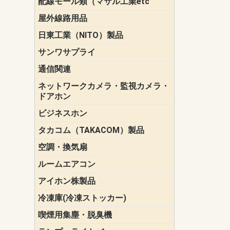
配線モール類（マサル工業etc
壁面用配線
光ファイバ
その他壁面
メタルモー
メタルエフ
ダクトモー
床面用配線
モール備品
エフ）
ー・Gモール
屋外線路用品
PE支線ガー
ケーブル標
オプトケー
ザ・鳥獣害
自在バンド
電柱標識板
キラベルト
4mm電線防
SZスリーブ
スパイラル
支線ガード
保護カバー
日東工業（NITO）製品
カバースイ
キャビネッ
小型動力分
システムラ
端子台
盤用パーツ
プラボック
ブレーカ
サンワサプライ
ペリフェラ
タップ・UP
ケーブル
インク・用
アクセサリ
LAN
DOS／Vパ
通信関連
保安器
プロテクタ
ローゼット
工具・試験
端子取付金
端子板
端末装置
配線用金具
モジュラー
LAN圧着工
ルータ
エッジスイ
ネットワークカメラ・監視カメラ・
NSK（日本
パナソニック(P
ドアホン
ビジネスホン
日立（HITAC
ナカヨ
NEC
OKI
ヘッドセッ
ヤコブイェ
タカコム（TAKACOM）製品
通話録音
留守番電話
音声応答転
緊急情報伝
日課放送
空調・換気扇
標準換気扇
ダクト換気
有圧換気扇
インダクト
パイプファ
シロッコフ
斜流ダクト
エアカーテ
システム部
ルームエアコン
三菱電機(MIT
ダイキン(DAI
アイホン株製品
テレビドア
ドアホン親
ドアホン子
冷凍庫(冷凍ストッカー)
喫煙用集塵・脱臭機
スモークダ