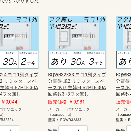
品が見つかりました
2324 ヨコ1列タイプ
BQWB32333 ヨコ1列タイプ
BQWB
単2 リミッタースペ
分電盤 単2 リミッタースペ
分電盤
幹ELB2P1E 30A
ースあり 主幹ELB2P1E 30A
ースあり
+4フタ無し
回路数3+3フタ無し
回路数
￥9,044
販売価格: ￥9,981
販売価格
パナソニック
メーカー：パナソニック
メーカ
ic）
（panasonic）
（panas
B32324
型番：
BQWB32333
型番：
B