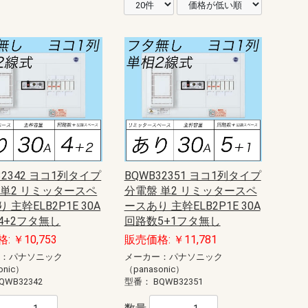
32342 ヨコ1列タイプ
BQWB32351 ヨコ1列タイプ
 単2 リミッタースペ
分電盤 単2 リミッタースペ
 主幹ELB2P1E 30A
ースあり 主幹ELB2P1E 30A
4+2フタ無し
回路数5+1フタ無し
: ￥10,753
販売価格: ￥11,781
ー：パナソニック
メーカー：パナソニック
onic）
（panasonic）
QWB32342
型番：
BQWB32351