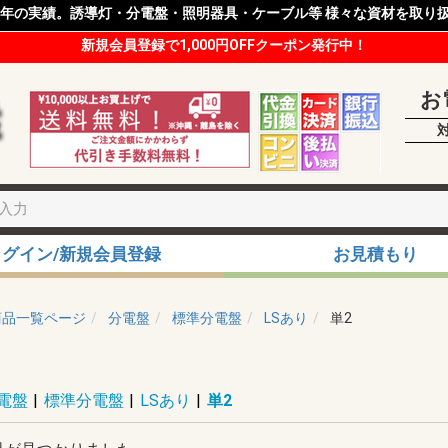
8年の実績。誘導灯・分電盤・照明器具・ケーブル等 様々な資材を取り
新規会員登録で1,000円OFFクーポン発行中！
お
ログイン/新規会員登録
お見積もり
商品一覧ページ
分電盤
標準分電盤
LSあり
単2
電盤
|
標準分電盤
|
LSあり
|
単2