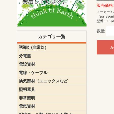
販売価格: 
メーカー：
（panason
型番：
BQW
数量
カテゴリ一覧
誘導灯(非常灯)
一般型
一般型(みる
一般型長時間
一般型長時間
点滅形
誘導音付点
防湿・防雨
防湿・防雨
防湿・防雨形
クリーンル
床埋込型
防爆型
客席誘導灯
誘導灯リニ
誘導灯ガー
交換電池（
誘導灯交換
本体単体
パネル単体
リモコン
カ
ク機能付)パ
けバッテリー
用）
クス
分電盤
標準分電盤
電化対応
創エネ対応
あんしん機
分電盤補修
分電盤用ブ
プラスばん
フリーボッ
リニューア
WHMボック
WHM取付ボ
露出化粧枠
半埋込化粧
住宅分電盤
テンパール
電設資材
パナソニック（
神保電器配
東芝配線器
未来工業製
三菱電機
明工社製品
テンパール
電線・ケーブル
切断対応
定尺
換気部材（ユニックスなど
温度ヒュー
フィルター
防虫網
樹脂製グリ
スリーブキ
レジスター
ALCスリーブ-
ACEジョイ
ACEスリー
ACE止水板
厚型 グリル
薄型 グリル
中型 グリル
外風対策 角
外風対策 角
外風対策（
外風対策 丸
外風対策 丸
軒天井用 グ
床下通気用 
給気電動シ
パイプフー
ウェザーカ
防音フード
差圧式吸気
防火ダンパ
風量調整ダ
逆風止ダン
サイレンサ
止水板
UKDF風向
消音・フレ
耐火パテ
照明器具
遠藤照明（E
オーデリック（
コイズミ照
大光電機（DA
東芝ライテ
パナソニック（
三菱電機
クラコ
非常照明
ODELIC非常
三菱非常灯
東芝LED非
パナソニック
電気資材
端子台
碍子
圧着端子・
差込みコネ
リレー
インシュロ
日動電工製
ねじなし電
ねじ付き電
厚鋼電線管Z
ボックス・
樹脂製ボッ
CD管・PF
金物類
雑材
エフレック