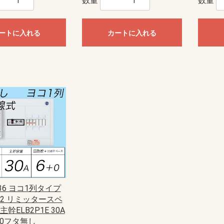
数量
数量
ートに入れる
カートに入れる
236 ヨコ1列タイプ
単2 リミッタースペ
幹ELB2P1E 30A
+0フタ無し