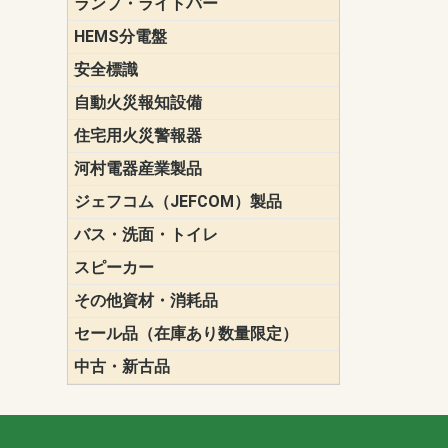
ランプ・ライトバー
パナソニック(P
東芝ライテ
ENDO（遠
三菱電機
HEMS分電盤
マルチ通信
安全標識
誘導標識
自動火災報知設備
パナソニック（
ホーチキ（HO
能美防災（N
ニッタン（NI
住宅用火災警報器
けむり当番
ねつ当番
ガス当番
河村電器産業製品
キャビネッ
動力分電盤
ジェフコム（JEFCOM）製品
LANツール
LEDイルミ
アンカー・
エアコン部
ケーブル保
ケーブル索
リール
作業工具
作業用照明
切削工具
収納機器・
検電器・計
腰回り品・
通線工具
電設化成品
高所作業ポ
パーツ＆ツ
バス・洗面・トイレ
便座
スピーカー
天井スピー
壁掛型スピ
ホーンスピ
コラムスピ
コンパクト
モニタース
インテリア
スピーカー
防滴型スピ
ホール用ス
マルチユー
その他資材・消耗品
ビニールテープ
自己融着テ
養生テープ
丸エフ
ネオシール
セール品（在庫あり数量限定）
照明器具
換気スイッ
ランプ・電
その他資材
中古・新古品
配線器具
照明器具