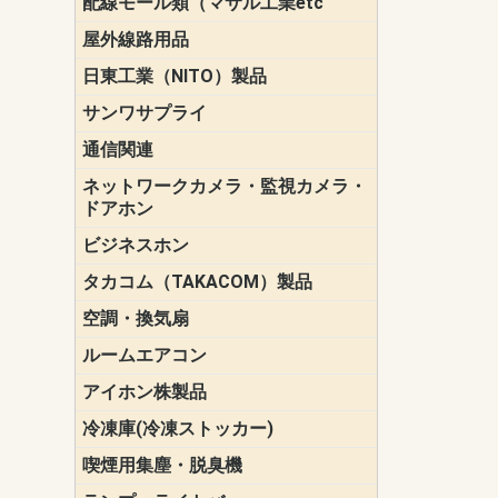
配線モール類（マサル工業etc
壁面用配線
光ファイバ
その他壁面
メタルモー
メタルエフ
ダクトモー
床面用配線
モール備品
エフ）
ー・Gモール
屋外線路用品
PE支線ガー
ケーブル標
オプトケー
ザ・鳥獣害
自在バンド
電柱標識板
キラベルト
4mm電線防
SZスリーブ
スパイラル
支線ガード
保護カバー
日東工業（NITO）製品
カバースイ
キャビネッ
小型動力分
システムラ
端子台
盤用パーツ
プラボック
ブレーカ
サンワサプライ
ペリフェラ
タップ・UP
ケーブル
インク・用
アクセサリ
LAN
DOS／Vパ
通信関連
保安器
プロテクタ
ローゼット
工具・試験
端子取付金
端子板
端末装置
配線用金具
モジュラー
LAN圧着工
ルータ
エッジスイ
ネットワークカメラ・監視カメラ・
NSK（日本
パナソニック(P
ドアホン
ビジネスホン
日立（HITAC
ナカヨ
NEC
OKI
ヘッドセッ
ヤコブイェ
タカコム（TAKACOM）製品
通話録音
留守番電話
音声応答転
緊急情報伝
日課放送
空調・換気扇
標準換気扇
ダクト換気
有圧換気扇
インダクト
パイプファ
シロッコフ
斜流ダクト
エアカーテ
システム部
ルームエアコン
三菱電機(MIT
ダイキン(DAI
アイホン株製品
テレビドア
ドアホン親
ドアホン子
冷凍庫(冷凍ストッカー)
喫煙用集塵・脱臭機
スモークダ