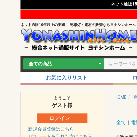
ネット通販1
ネット通販10年以上の実績！ 誘導灯・電材の販売ならヨナシンホーム
お気に入りリスト
HOME
ようこそ
ゲスト
様
ログイン
全て
|
電
新規会員登録はこちら
パスワードを忘れた方はこちら