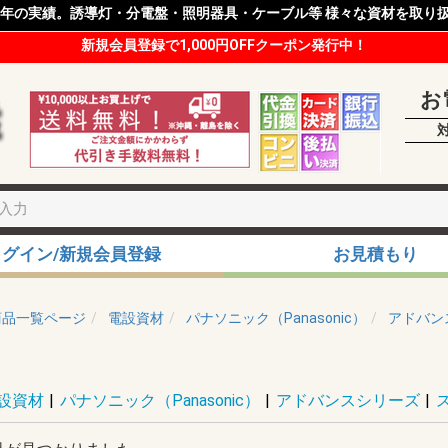
8年の実績。誘導灯・分電盤・照明器具・ケーブル等 様々な資材を取り
新規会員登録で1,000円OFFクーポン発行中！
お
ログイン/新規会員登録
お見積もり
商品一覧ページ
電設資材
パナソニック（Panasonic）
アドバン
設資材
|
パナソニック（Panasonic）
|
アドバンスシリーズ
|