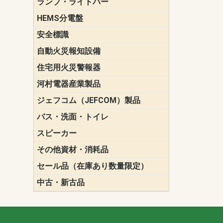
ランプ・ライトバー
パナソニック(P
東芝ライテ
ENDO（遠
三菱電機
HEMS分電盤
マルチ通信
安全標識
誘導標識
自動火災報知設備
パナソニック（
ホーチキ（HO
能美防災（N
ニッタン（NI
住宅用火災警報器
けむり当番
ねつ当番
ガス当番
河村電器産業製品
キャビネッ
動力分電盤
ジェフコム（JEFCOM）製品
LANツール
LEDイルミ
アンカー・
エアコン部
ケーブル保
ケーブル索
リール
作業工具
作業用照明
切削工具
収納機器・
検電器・計
腰回り品・
通線工具
電設化成品
高所作業ポ
パーツ＆ツ
バス・洗面・トイレ
便座
スピーカー
天井スピー
壁掛型スピ
ホーンスピ
コラムスピ
コンパクト
モニタース
インテリア
スピーカー
防滴型スピ
ホール用ス
マルチユー
その他資材・消耗品
ビニールテープ
自己融着テ
養生テープ
丸エフ
ネオシール
セール品（在庫あり数量限定）
照明器具
換気スイッ
ランプ・電
その他資材
中古・新古品
配線器具
照明器具