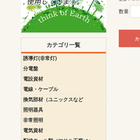
数量
カ
カテゴリ一覧
誘導灯(非常灯)
一般型
一般型(みる
一般型長時間
一般型長時間
点滅形
誘導音付点
防湿・防雨
防湿・防雨
防湿・防雨形
クリーンル
床埋込型
防爆型
客席誘導灯
誘導灯リニ
誘導灯ガー
交換電池（
誘導灯交換
本体単体
パネル単体
リモコン
ク機能付)パ
けバッテリー
用）
クス
分電盤
標準分電盤
電化対応
創エネ対応
あんしん機
分電盤補修
分電盤用ブ
プラスばん
フリーボッ
リニューア
WHMボック
WHM取付ボ
露出化粧枠
半埋込化粧
住宅分電盤
テンパール
電設資材
パナソニック（
神保電器配
東芝配線器
未来工業製
三菱電機
明工社製品
テンパール
電線・ケーブル
切断対応
定尺
換気部材（ユニックスなど
温度ヒュー
フィルター
防虫網
樹脂製グリ
スリーブキ
レジスター
ALCスリーブ-
ACEジョイ
ACEスリー
ACE止水板
厚型 グリル
薄型 グリル
中型 グリル
外風対策 角
外風対策 角
外風対策（
外風対策 丸
外風対策 丸
軒天井用 グ
床下通気用 
給気電動シ
パイプフー
ウェザーカ
防音フード
差圧式吸気
防火ダンパ
風量調整ダ
逆風止ダン
サイレンサ
止水板
UKDF風向
消音・フレ
耐火パテ
照明器具
遠藤照明（E
オーデリック（
コイズミ照
大光電機（DA
東芝ライテ
パナソニック（
三菱電機
クラコ
非常照明
ODELIC非常
三菱非常灯
東芝LED非
パナソニック
電気資材
端子台
碍子
圧着端子・
差込みコネ
リレー
インシュロ
日動電工製
ねじなし電
ねじ付き電
厚鋼電線管Z
ボックス・
樹脂製ボッ
CD管・PF
金物類
雑材
エフレック