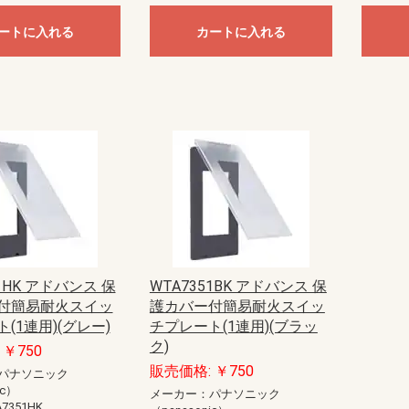
ートに入れる
カートに入れる
51HK アドバンス 保
WTA7351BK アドバンス 保
付簡易耐火スイッ
護カバー付簡易耐火スイッ
(1連用)(グレー)
チプレート(1連用)(ブラッ
ク)
￥750
販売価格: ￥750
パナソニック
ic）
メーカー：パナソニック
7351HK