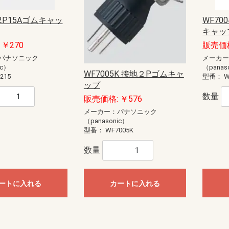
 2P15Aゴムキャッ
WF70
キャップ
￥270
販売価格
パナソニック
メーカ
ic）
（panas
WF7005K 接地２Pゴムキャ
215
型番：
W
ップ
数量
販売価格: ￥576
メーカー：パナソニック
（panasonic）
型番：
WF7005K
数量
ートに入れる
カートに入れる