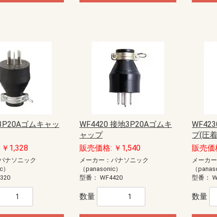
モール（エフ・ニュー
ー配線用モール
配線用モール（ケーサ
ル
モール
ル
モール（ガードマン）
ニュー・エフモール
エフモール
オプトモール
テープ付オプトモール
イリズミ
デズミ
マガリ
貫通カバー
ファイバーホルダー
タチアゲ
フレキジョイント
引込カバー
ケーサー
Gモール
テープ付スリットモール
メタルモール
ジョイントカップリング
ブッシング
フラットエルボ
インターナルエルボ
エクスターナルエルボ
ティー
コンビネーションコネクター
コーナーボックス
ジャンクションボックス
ストレートボックスコネクター
フレキジョイント
エンドキャップ
ジョイントカップリング後付け型
フラットエルボ後付け型
インターナルエルボ後付け型
エクスターナルエルボ後付け型
パーテーション
ケーブルパッチン
アースバー
メタルモール用補修塗料
ボックス
ボックスセパレータ
ジョイントキャップ
エンド
フリージョイント
アウトレット
その他等
メタルエフモールテープ付
イリズミ
デズミ
エンド
マガリ
コンビネーション
ジョイントカバー
ブッシング
フレキジョイント
エムケーダクト
屋外用エムケーダクト
エルダクト
ガードマンII R型
ガードマンII R型（セパレートタイ
ガードマンII 平面マガリ
ガードマンII T型ブンキ
ガードマンII GIIフリーレット
ガードマンII ブンキ
ガードマンII タチアゲ
ガードマンII コンセントボックス
ガードマンII エンド
ガードマンII パーテーション
ガードマンII アルミ
ガードマンII アルミ 平面マガリ
ガードマンII アルミ T型ブンキ
ガードマンII フラット
軟質プロテクタ
ガードマンII ラン
モールカッター
マヂックステッカー
その他関連商品
）
プ）
ド
識・防護カバー
ブルカバー
対策トゲつきシート
用保護カバー
護カバー
スリーブ
イエロー
トラ
ジョイントタイプ
オーバーラップタイプ丸型ケーブ
オーバーラップタイプSSケーブル
ル用
用
ッチ
ト
電盤
ック
ス
【CKS】電線直締用
【CKL】圧着端子用
【CBS】バック式
【DCS】切換
【DBS】バック式切換
ORZ形屋外用キャビネット
ステンレス屋外用キャビネット
盤用キャビネット
主幹：ELB
主幹：CB
ラックオプション
【HP-J】一次送り
【TBE】固定式（経済形）
【TBF-J】ブレーカ用(経済形)
【TBF-W】ブレーカ用(経済形)
【TBJ】分岐（一種耐熱登録品）
【TBN】ニュートラル端子
【TBP】電力用
【TBS】スタッド（一種耐熱登録
【TBT】二段形
【TBZ・TBZ-A】ブレーカ用(直結
【TBZ-E】アース用(直締端子形)
【TK】協約形
オプション
配線用
盤取付用
汎用タイプ
高性能タイプ
仮設ボックス
コントロールボックス（小型FA
情報通信ボックス
プルボックス
エンクローズドブレーカ
サーキットブレーカ
プラグインブレーカ
漏電ブレーカ
品）
端子形・リペア端子形)
用）
ル
S
紙
ーツ
ドッキング
エクステンダー
BTヘッドセット
ビーコン
USB季節商品
USBグッズ
ゲーム関連
LED
ドッキングステーション
拡声器
NFC
メディアプレーヤー
ラミネータ
BTヘッドセット・アダプタ
スキャナ
カメラ
その他ペリフェラル
プレゼンテーション
コードリーダー
KVM
スピーカー
シュレッダー
NFC・ビーコン
ヘッドホン・マイク
キーボード
マウス
USBハブ
カードリーダー
USBコンバータ他
テンキー
分配器
切替器(KVM以外)
モバイルバッテリー
ACアダプタ
タップ
HDMIケーブル
変換アダプタ
変換アダプタ他
電話ケーブル・アダプタ
IEEE1394ケーブル
SCSIケーブル
USBケーブル
プリンタケーブル
AVケーブル
RS-232Cケーブル
その他ケーブル
モニタケーブル
アダプタ他
用紙
インクジェットラベル
レーザー用紙
レーザーラベル
手作り用紙
インク
その他用紙
インクジェット用紙
マルチラベル
タブレットケース
タッチペン
マウスアクセサリー
車載アクセサリー
リストレスト
フィルター
メモリーケース
バッグ
スマートフォン
インナー・クッション
タブレット
メモリーケース
電子辞書
スタンド
各種カバー
PDA
メディアケース
カメラアクセサリ
データホルダー
保護フィルム
クリーナー
セキュリティ用品
キーボードカバー
耐震グッズ
マウスパッド
ケーブルアクセサリ
LAN機器
光ケーブル他
LANケーブル
LANケーブル用機器
ノートクーラー
DOS/Vパーツ
ー
器
具
プラグ
具・治具他
ッチ
通信用
電話用
セキュリティ機器）
anasonic)
レコーダー
IPネットワークカメラ
スイッチ
コンバーター・トランシーバ
ビデオサーバ
オプション品
モニター
ダミーカメラ
防犯シール・防犯看板
屋外センサーカメラ
玄関子機
増設用子機
増設モニター・モニター子機
テレビドアホン
ネットワークドアホン
ホームネットワークシステム
オプション
HI）
ト
ンセン
integralX
Xiシリーズ
IFシリーズ
アスパイアX
送
達
 3P20Aゴムキャッ
WF4420 接地3P20Aゴムキ
WF42
ャップ
プ(圧
扇
ファン
ン
ァン
ファン
ン
材
三菱電機
パナソニック電工
三菱電機
パナソニック電工
業務用有圧換気扇
有圧換気扇システム部材
三菱電機
パナソニック電工
ストレートシロッコファン24時間
ストレートシロッコファン
片吸込形シロッコファン
三菱電機
パナソニック電工
三菱電機
パナソニック電工
産業用送風機システム部材
￥1,328
販売価格: ￥1,540
販売価格
SUBISHI)
KIN)
6畳用
8畳用
10畳用
12畳用
14畳用
16畳用
18畳用
20畳用
23畳用
26畳用
29畳用
6畳用
8畳用
10畳用
12畳用
14畳用
18畳用
20畳用
23畳用
26畳用
29畳用
パナソニック
メーカー：パナソニック
メーカ
ic）
（panasonic）
（panas
ホンセット品
機
機
320
型番：
WF4420
型番：
W
数量
数量
ッシュ
スモークナビ搭載シリーズ
フラットシリーズ
コンパクトタイプ
交換用フィルター