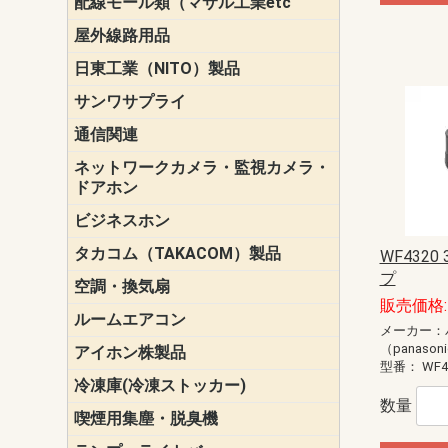
配線モール類（マサル工業etc
壁面用配線
光ファイバ
その他壁面
メタルモー
メタルエフ
ダクトモー
床面用配線
モール備品
エフ）
ー・Gモール
屋外線路用品
PE支線ガー
ケーブル標
オプトケー
ザ・鳥獣害
自在バンド
電柱標識板
キラベルト
4mm電線防
SZスリーブ
スパイラル
支線ガード
保護カバー
日東工業（NITO）製品
カバースイ
キャビネッ
小型動力分
システムラ
端子台
盤用パーツ
プラボック
ブレーカ
サンワサプライ
ペリフェラ
タップ・UP
ケーブル
インク・用
アクセサリ
LAN
DOS／Vパ
通信関連
保安器
プロテクタ
ローゼット
工具・試験
端子取付金
端子板
端末装置
配線用金具
モジュラー
LAN圧着工
ルータ
エッジスイ
ネットワークカメラ・監視カメラ・
NSK（日本
パナソニック(P
ドアホン
ビジネスホン
日立（HITAC
ナカヨ
NEC
OKI
ヘッドセッ
ヤコブイェ
タカコム（TAKACOM）製品
通話録音
留守番電話
音声応答転
緊急情報伝
日課放送
WF4320
プ
空調・換気扇
標準換気扇
ダクト換気
有圧換気扇
インダクト
パイプファ
シロッコフ
斜流ダクト
エアカーテ
システム部
販売価格: 
ルームエアコン
三菱電機(MIT
ダイキン(DAI
メーカー：
（panason
アイホン株製品
テレビドア
ドアホン親
ドアホン子
型番：
WF4
冷凍庫(冷凍ストッカー)
数量
喫煙用集塵・脱臭機
スモークダ