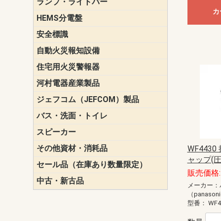
ランプ・ライトバー
パナソニック(P
東芝ライテ
ENDO（遠
三菱電機
カ
HEMS分電盤
マルチ通信
安全標識
誘導標識
自動火災報知設備
パナソニック（
ホーチキ（HO
能美防災（N
ニッタン（NI
住宅用火災警報器
けむり当番
ねつ当番
ガス当番
河村電器産業製品
キャビネッ
動力分電盤
ジェフコム（JEFCOM）製品
LANツール
LEDイルミ
アンカー・
エアコン部
ケーブル保
ケーブル索
リール
作業工具
作業用照明
切削工具
収納機器・
検電器・計
腰回り品・
通線工具
電設化成品
高所作業ポ
パーツ＆ツ
バス・洗面・トイレ
便座
スピーカー
天井スピー
壁掛型スピ
ホーンスピ
コラムスピ
コンパクト
モニタース
インテリア
スピーカー
防滴型スピ
ホール用ス
マルチユー
その他資材・消耗品
ビニールテープ
自己融着テ
養生テープ
丸エフ
ネオシール
WF4430
ャップ(
セール品（在庫あり数量限定）
照明器具
換気スイッ
ランプ・電
その他資材
販売価格: 
中古・新古品
配線器具
照明器具
メーカー：
（panason
型番：
WF4