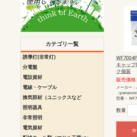
カテゴリ一覧
誘導灯(非常灯)
一般型
一般型(みる
一般型長時間
一般型長時間
点滅形
誘導音付点
防湿・防雨
防湿・防雨
防湿・防雨形
クリーンル
床埋込型
防爆型
客席誘導灯
誘導灯リニ
誘導灯ガー
交換電池（
誘導灯交換
本体単体
パネル単体
リモコン
WF700
ク機能付)パ
けバッテリー
用）
クス
キャップ(
分電盤
標準分電盤
電化対応
創エネ対応
あんしん機
分電盤補修
分電盤用ブ
プラスばん
フリーボッ
リニューア
WHMボック
WHM取付ボ
露出化粧枠
半埋込化粧
住宅分電盤
テンパール
ク個装
電設資材
パナソニック（
神保電器配
東芝配線器
未来工業製
三菱電機
明工社製品
テンパール
販売価格: 
電線・ケーブル
切断対応
定尺
メーカー：
（panason
換気部材（ユニックスなど
温度ヒュー
フィルター
防虫網
樹脂製グリ
スリーブキ
レジスター
ALCスリーブ-
ACEジョイ
ACEスリー
ACE止水板
厚型 グリル
薄型 グリル
中型 グリル
外風対策 角
外風対策 角
外風対策（
外風対策 丸
外風対策 丸
軒天井用 グ
床下通気用 
給気電動シ
パイプフー
ウェザーカ
防音フード
差圧式吸気
防火ダンパ
風量調整ダ
逆風止ダン
サイレンサ
止水板
UKDF風向
消音・フレ
耐火パテ
型番：
WF7
照明器具
遠藤照明（E
オーデリック（
コイズミ照
大光電機（DA
東芝ライテ
パナソニック（
三菱電機
クラコ
数量
非常照明
ODELIC非常
三菱非常灯
東芝LED非
パナソニック
電気資材
端子台
碍子
圧着端子・
差込みコネ
リレー
インシュロ
日動電工製
ねじなし電
ねじ付き電
厚鋼電線管Z
ボックス・
樹脂製ボッ
CD管・PF
金物類
雑材
エフレック
カ