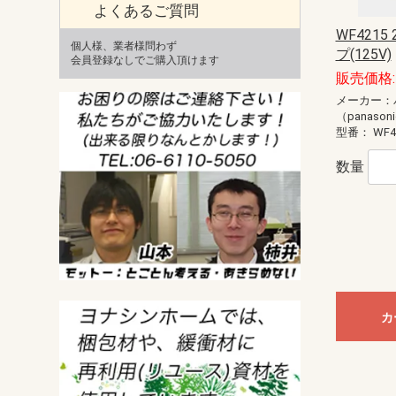
よくあるご質問
WF4215
個人様、業者様問わず
プ(125V)
会員登録なしでご購入頂けます
販売価格: 
メーカー：
（panason
型番：
WF4
数量
カ