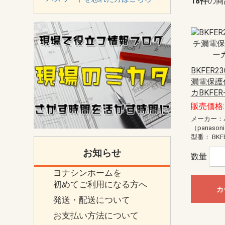
18件
の商
BKFER2
漏電保護
カBKFER
販売価格: 
メーカー：
（panason
型番：
BKF
お知らせ
数量
ヨナシンホームを
初めてご利用になる方へ
カ
発送・配送について
お支払い方法について