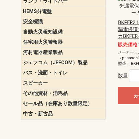
ランプ・ライトバー
パナソニック(P
東芝ライテ
ENDO（遠
三菱電機
HEMS分電盤
マルチ通信
安全標識
誘導標識
BKFER2
漏電保護
自動火災報知設備
パナソニック（
ホーチキ（HO
能美防災（N
ニッタン（NI
カBKFER
住宅用火災警報器
けむり当番
ねつ当番
ガス当番
販売価格: 
河村電器産業製品
キャビネッ
動力分電盤
メーカー：
（panason
ジェフコム（JEFCOM）製品
LANツール
LEDイルミ
アンカー・
エアコン部
ケーブル保
ケーブル索
リール
作業工具
作業用照明
切削工具
収納機器・
検電器・計
腰回り品・
通線工具
電設化成品
高所作業ポ
パーツ＆ツ
型番：
BKF
バス・洗面・トイレ
便座
数量
スピーカー
天井スピー
壁掛型スピ
ホーンスピ
コラムスピ
コンパクト
モニタース
インテリア
スピーカー
防滴型スピ
ホール用ス
マルチユー
その他資材・消耗品
ビニールテープ
自己融着テ
養生テープ
丸エフ
ネオシール
カ
セール品（在庫あり数量限定）
照明器具
換気スイッ
ランプ・電
その他資材
中古・新古品
配線器具
照明器具