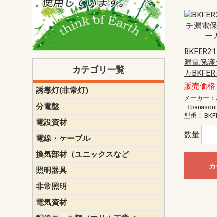
BKFER2
漏電保護
カテゴリ一覧
カBKFER
販売価格: 
誘導灯(非常灯)
一般型
一般型(みる
一般型長時間
一般型長時間
点滅形
誘導音付点
防湿・防雨
防湿・防雨
防湿・防雨形
クリーンル
床埋込型
防爆型
客席誘導灯
誘導灯リニ
誘導灯ガー
交換電池（
誘導灯交換
本体単体
パネル単体
リモコン
メーカー：
ク機能付)パ
けバッテリー
用）
クス
分電盤
標準分電盤
電化対応
創エネ対応
あんしん機
分電盤補修
分電盤用ブ
プラスばん
フリーボッ
リニューア
WHMボック
WHM取付ボ
露出化粧枠
半埋込化粧
住宅分電盤
テンパール
（panason
型番：
BKF
電設資材
パナソニック（
神保電器配
東芝配線器
未来工業製
三菱電機
明工社製品
テンパール
数量
電線・ケーブル
切断対応
定尺
換気部材（ユニックスなど
温度ヒュー
フィルター
防虫網
樹脂製グリ
スリーブキ
レジスター
ALCスリーブ-
ACEジョイ
ACEスリー
ACE止水板
厚型 グリル
薄型 グリル
中型 グリル
外風対策 角
外風対策 角
外風対策（
外風対策 丸
外風対策 丸
軒天井用 グ
床下通気用 
給気電動シ
パイプフー
ウェザーカ
防音フード
差圧式吸気
防火ダンパ
風量調整ダ
逆風止ダン
サイレンサ
止水板
UKDF風向
消音・フレ
耐火パテ
カ
照明器具
遠藤照明（E
オーデリック（
コイズミ照
大光電機（DA
東芝ライテ
パナソニック（
三菱電機
クラコ
非常照明
ODELIC非常
三菱非常灯
東芝LED非
パナソニック
電気資材
端子台
碍子
圧着端子・
差込みコネ
リレー
インシュロ
日動電工製
ねじなし電
ねじ付き電
厚鋼電線管Z
ボックス・
樹脂製ボッ
CD管・PF
金物類
雑材
エフレック