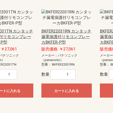
2031TN カンタッチ
BKFER22031RN カンタッチ
BKFE
付リモコンブレー
漏電保護付リモコンブレー
漏電保
-P型
カBKFER-P型
カBKF
￥27,061
販売価格: ￥27,061
販売価格
パナソニック
メーカー：パナソニック
メーカ
ic）
（panasonic）
（panas
ER22031TN
型番：
BKFER22031RN
型番：
B
数量
数量
ートに入れる
カートに入れる