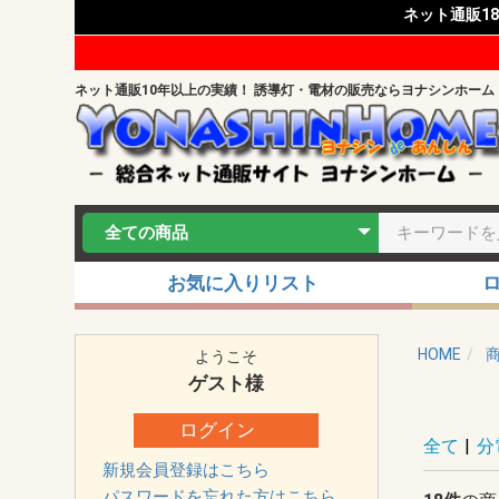
ネット通販1
ネット通販10年以上の実績！ 誘導灯・電材の販売ならヨナシンホーム
お気に入りリスト
HOME
ようこそ
ゲスト
様
ログイン
全て
|
分
新規会員登録はこちら
パスワードを忘れた方はこちら