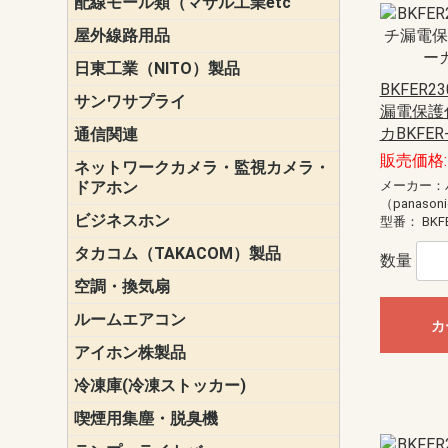
配線モール類（マサル工業etc
壁面用配線
光ファイバ
その他壁面
メタルモー
メタルエフ
ダクトモー
床面用配線
モール備品
エフ）
ー・Gモール
屋外線路用品
PE支線ガー
ケーブル標
オプトケー
ザ・鳥獣害
自在バンド
電柱標識板
キラベルト
4mm電線防
SZスリーブ
スパイラル
支線ガード
保護カバー
日東工業（NITO）製品
カバースイ
キャビネッ
小型動力分
システムラ
端子台
盤用パーツ
プラボック
ブレーカ
BKFER2
サンワサプライ
ペリフェラ
タップ・UP
ケーブル
インク・用
アクセサリ
LAN
DOS／Vパ
漏電保護
カBKFER
通信関連
保安器
プロテクタ
ローゼット
工具・試験
端子取付金
端子板
端末装置
配線用金具
モジュラー
LAN圧着工
ルータ
エッジスイ
販売価格: 
ネットワークカメラ・監視カメラ・
NSK（日本
パナソニック(P
ドアホン
メーカー：
（panason
ビジネスホン
日立（HITAC
ナカヨ
NEC
OKI
ヘッドセッ
ヤコブイェ
型番：
BKF
タカコム（TAKACOM）製品
通話録音
留守番電話
音声応答転
緊急情報伝
日課放送
数量
空調・換気扇
標準換気扇
ダクト換気
有圧換気扇
インダクト
パイプファ
シロッコフ
斜流ダクト
エアカーテ
システム部
ルームエアコン
三菱電機(MIT
ダイキン(DAI
カ
アイホン株製品
テレビドア
ドアホン親
ドアホン子
冷凍庫(冷凍ストッカー)
喫煙用集塵・脱臭機
スモークダ