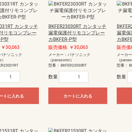
モール（エフ・ニュー
ー配線用モール
配線用モール（ケーサ
ル
モール
ル
モール（ガードマン）
ニュー・エフモール
エフモール
オプトモール
テープ付オプトモール
イリズミ
デズミ
マガリ
貫通カバー
ファイバーホルダー
タチアゲ
フレキジョイント
引込カバー
ケーサー
Gモール
テープ付スリットモール
メタルモール
ジョイントカップリング
ブッシング
フラットエルボ
インターナルエルボ
エクスターナルエルボ
ティー
コンビネーションコネクター
コーナーボックス
ジャンクションボックス
ストレートボックスコネクター
フレキジョイント
エンドキャップ
ジョイントカップリング後付け型
フラットエルボ後付け型
インターナルエルボ後付け型
エクスターナルエルボ後付け型
パーテーション
ケーブルパッチン
アースバー
メタルモール用補修塗料
ボックス
ボックスセパレータ
ジョイントキャップ
エンド
フリージョイント
アウトレット
その他等
メタルエフモールテープ付
イリズミ
デズミ
エンド
マガリ
コンビネーション
ジョイントカバー
ブッシング
フレキジョイント
エムケーダクト
屋外用エムケーダクト
エルダクト
ガードマンII R型
ガードマンII R型（セパレートタイ
ガードマンII 平面マガリ
ガードマンII T型ブンキ
ガードマンII GIIフリーレット
ガードマンII ブンキ
ガードマンII タチアゲ
ガードマンII コンセントボックス
ガードマンII エンド
ガードマンII パーテーション
ガードマンII アルミ
ガードマンII アルミ 平面マガリ
ガードマンII アルミ T型ブンキ
ガードマンII フラット
軟質プロテクタ
ガードマンII ラン
モールカッター
マヂックステッカー
その他関連商品
）
プ）
ド
識・防護カバー
ブルカバー
対策トゲつきシート
用保護カバー
護カバー
スリーブ
イエロー
トラ
ジョイントタイプ
オーバーラップタイプ丸型ケーブ
オーバーラップタイプSSケーブル
ル用
用
ッチ
ト
電盤
ック
ス
【CKS】電線直締用
【CKL】圧着端子用
【CBS】バック式
【DCS】切換
【DBS】バック式切換
ORZ形屋外用キャビネット
ステンレス屋外用キャビネット
盤用キャビネット
主幹：ELB
主幹：CB
ラックオプション
【HP-J】一次送り
【TBE】固定式（経済形）
【TBF-J】ブレーカ用(経済形)
【TBF-W】ブレーカ用(経済形)
【TBJ】分岐（一種耐熱登録品）
【TBN】ニュートラル端子
【TBP】電力用
【TBS】スタッド（一種耐熱登録
【TBT】二段形
【TBZ・TBZ-A】ブレーカ用(直結
【TBZ-E】アース用(直締端子形)
【TK】協約形
オプション
配線用
盤取付用
汎用タイプ
高性能タイプ
仮設ボックス
コントロールボックス（小型FA
情報通信ボックス
プルボックス
エンクローズドブレーカ
サーキットブレーカ
プラグインブレーカ
漏電ブレーカ
品）
端子形・リペア端子形)
用）
3031RT カンタッチ
BKFER23030RT カンタッチ
BKFE
ル
S
紙
ーツ
ドッキング
エクステンダー
BTヘッドセット
ビーコン
USB季節商品
USBグッズ
ゲーム関連
LED
ドッキングステーション
拡声器
NFC
メディアプレーヤー
ラミネータ
BTヘッドセット・アダプタ
スキャナ
カメラ
その他ペリフェラル
プレゼンテーション
コードリーダー
KVM
スピーカー
シュレッダー
NFC・ビーコン
ヘッドホン・マイク
キーボード
マウス
USBハブ
カードリーダー
USBコンバータ他
テンキー
分配器
切替器(KVM以外)
モバイルバッテリー
ACアダプタ
タップ
HDMIケーブル
変換アダプタ
変換アダプタ他
電話ケーブル・アダプタ
IEEE1394ケーブル
SCSIケーブル
USBケーブル
プリンタケーブル
AVケーブル
RS-232Cケーブル
その他ケーブル
モニタケーブル
アダプタ他
用紙
インクジェットラベル
レーザー用紙
レーザーラベル
手作り用紙
インク
その他用紙
インクジェット用紙
マルチラベル
タブレットケース
タッチペン
マウスアクセサリー
車載アクセサリー
リストレスト
フィルター
メモリーケース
バッグ
スマートフォン
インナー・クッション
タブレット
メモリーケース
電子辞書
スタンド
各種カバー
PDA
メディアケース
カメラアクセサリ
データホルダー
保護フィルム
クリーナー
セキュリティ用品
キーボードカバー
耐震グッズ
マウスパッド
ケーブルアクセサリ
LAN機器
光ケーブル他
LANケーブル
LANケーブル用機器
ノートクーラー
DOS/Vパーツ
付リモコンブレー
漏電保護付リモコンブレー
漏電保
-P型
カBKFER-P型
カBKF
ー
器
具
プラグ
具・治具他
ッチ
通信用
電話用
￥30,063
販売価格: ￥30,063
販売価格
セキュリティ機器）
anasonic)
レコーダー
IPネットワークカメラ
スイッチ
コンバーター・トランシーバ
ビデオサーバ
オプション品
モニター
ダミーカメラ
防犯シール・防犯看板
屋外センサーカメラ
玄関子機
増設用子機
増設モニター・モニター子機
テレビドアホン
ネットワークドアホン
ホームネットワークシステム
オプション
パナソニック
メーカー：パナソニック
メーカ
ic）
（panasonic）
（panas
HI）
ト
ンセン
integralX
Xiシリーズ
IFシリーズ
アスパイアX
ER23031RT
型番：
BKFER23030RT
型番：
B
送
達
数量
数量
扇
ファン
ン
ァン
ファン
ン
材
三菱電機
パナソニック電工
三菱電機
パナソニック電工
業務用有圧換気扇
有圧換気扇システム部材
三菱電機
パナソニック電工
ストレートシロッコファン24時間
ストレートシロッコファン
片吸込形シロッコファン
三菱電機
パナソニック電工
三菱電機
パナソニック電工
産業用送風機システム部材
SUBISHI)
KIN)
6畳用
8畳用
10畳用
12畳用
14畳用
16畳用
18畳用
20畳用
23畳用
26畳用
29畳用
6畳用
8畳用
10畳用
12畳用
14畳用
18畳用
20畳用
23畳用
26畳用
29畳用
ートに入れる
カートに入れる
ホンセット品
機
機
ッシュ
スモークナビ搭載シリーズ
フラットシリーズ
コンパクトタイプ
交換用フィルター