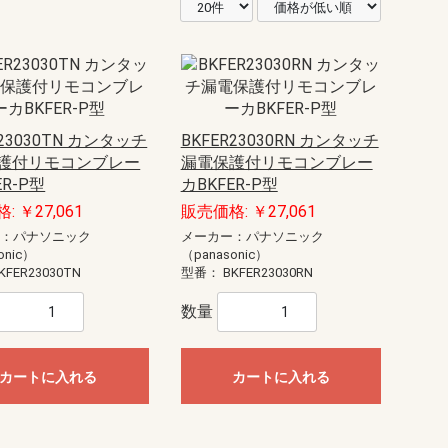
R23030TN カンタッチ
BKFER23030RN カンタッチ
護付リモコンブレー
漏電保護付リモコンブレー
ER-P型
カBKFER-P型
: ￥27,061
販売価格: ￥27,061
ー：パナソニック
メーカー：パナソニック
onic）
（panasonic）
KFER23030TN
型番：
BKFER23030RN
数量
カートに入れる
カートに入れる