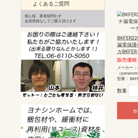
よくあるご質問
個人様、業者様問わず
会員登録なしでご購入頂けます
BKFER2
漏電保護
カBKFER
販売価格: 
メーカー：
（panason
型番：
BKF
数量
カ