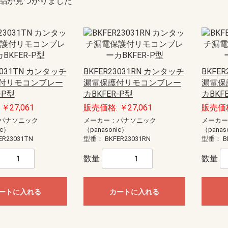
品が見つかりました
3031TN カンタッチ
BKFER23031RN カンタッチ
BKFE
付リモコンブレー
漏電保護付リモコンブレー
漏電保
-P型
カBKFER-P型
カBKF
￥27,061
販売価格: ￥27,061
販売価格
パナソニック
メーカー：パナソニック
メーカ
ic）
（panasonic）
（panas
ER23031TN
型番：
BKFER23031RN
型番：
B
数量
数量
ートに入れる
カートに入れる