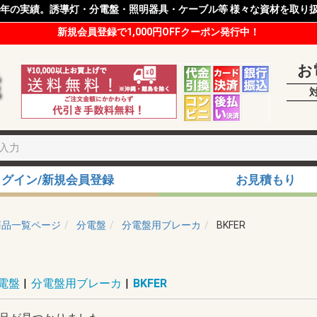
8年の実績。誘導灯・分電盤・照明器具・ケーブル等 様々な資材を取り
新規会員登録で1,000円OFFクーポン発行中！
お
ログイン/新規会員登録
お見積もり
商品一覧ページ
分電盤
分電盤用ブレーカ
BKFER
電盤
|
分電盤用ブレーカ
|
BKFER