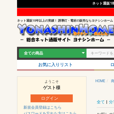
ネット通販1
ネット通販10年以上の実績！ 誘導灯・電材の販売ならヨナシンホーム
お気に入りリスト
HOME
ようこそ
ゲスト
様
ログイン
全て
|
分
新規会員登録はこちら
パスワードを忘れた方はこちら