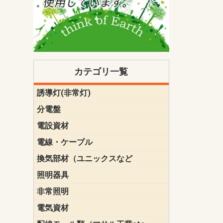
カテゴリ一覧
誘導灯(非常灯)
一般型
一般型(みる
一般型長時間
一般型長時間
点滅形
誘導音付点
防湿・防雨
防湿・防雨
防湿・防雨形
クリーンル
床埋込型
防爆型
客席誘導灯
誘導灯リニ
誘導灯ガー
交換電池（
誘導灯交換
本体単体
パネル単体
リモコン
ク機能付)パ
けバッテリー
用）
クス
分電盤
標準分電盤
電化対応
創エネ対応
あんしん機
分電盤補修
分電盤用ブ
プラスばん
フリーボッ
リニューア
WHMボック
WHM取付ボ
露出化粧枠
半埋込化粧
住宅分電盤
テンパール
電設資材
パナソニック（
神保電器配
東芝配線器
未来工業製
三菱電機
明工社製品
テンパール
電線・ケーブル
切断対応
定尺
換気部材（ユニックスなど
温度ヒュー
フィルター
防虫網
樹脂製グリ
スリーブキ
レジスター
ALCスリーブ-
ACEジョイ
ACEスリー
ACE止水板
厚型 グリル
薄型 グリル
中型 グリル
外風対策 角
外風対策 角
外風対策（
外風対策 丸
外風対策 丸
軒天井用 グ
床下通気用 
給気電動シ
パイプフー
ウェザーカ
防音フード
差圧式吸気
防火ダンパ
風量調整ダ
逆風止ダン
サイレンサ
止水板
UKDF風向
消音・フレ
耐火パテ
照明器具
遠藤照明（E
オーデリック（
コイズミ照
大光電機（DA
東芝ライテ
パナソニック（
三菱電機
クラコ
非常照明
ODELIC非常
三菱非常灯
東芝LED非
パナソニック
電気資材
端子台
碍子
圧着端子・
差込みコネ
リレー
インシュロ
日動電工製
ねじなし電
ねじ付き電
厚鋼電線管Z
ボックス・
樹脂製ボッ
CD管・PF
金物類
雑材
エフレック