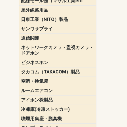
配線モール類（マサル工業etc
壁面用配線
光ファイバ
その他壁面
メタルモー
メタルエフ
ダクトモー
床面用配線
モール備品
エフ）
ー・Gモール
屋外線路用品
PE支線ガー
ケーブル標
オプトケー
ザ・鳥獣害
自在バンド
電柱標識板
キラベルト
4mm電線防
SZスリーブ
スパイラル
支線ガード
保護カバー
日東工業（NITO）製品
カバースイ
キャビネッ
小型動力分
システムラ
端子台
盤用パーツ
プラボック
ブレーカ
サンワサプライ
ペリフェラ
タップ・UP
ケーブル
インク・用
アクセサリ
LAN
DOS／Vパ
通信関連
保安器
プロテクタ
ローゼット
工具・試験
端子取付金
端子板
端末装置
配線用金具
モジュラー
LAN圧着工
ルータ
エッジスイ
ネットワークカメラ・監視カメラ・
NSK（日本
パナソニック(P
ドアホン
ビジネスホン
日立（HITAC
ナカヨ
NEC
OKI
ヘッドセッ
ヤコブイェ
タカコム（TAKACOM）製品
通話録音
留守番電話
音声応答転
緊急情報伝
日課放送
空調・換気扇
標準換気扇
ダクト換気
有圧換気扇
インダクト
パイプファ
シロッコフ
斜流ダクト
エアカーテ
システム部
ルームエアコン
三菱電機(MIT
ダイキン(DAI
アイホン株製品
テレビドア
ドアホン親
ドアホン子
冷凍庫(冷凍ストッカー)
喫煙用集塵・脱臭機
スモークダ