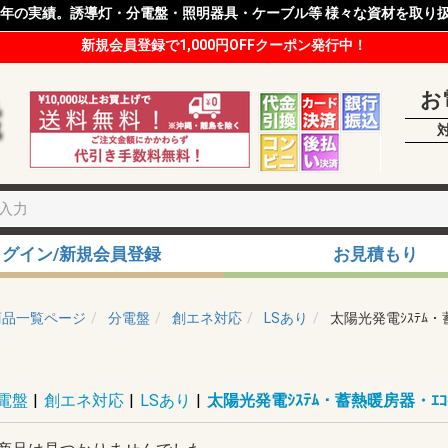
8年の実績。誘導灯・分電盤・照明器具・ケーブル等 様々な資材を取り
新規会員登録で1,000円OFFクーポン発行中！
お
ログイン/新規会員登録
お見積もり
商品一覧ページ
分電盤
創エネ対応
LSあり
太陽光発電ｼｽﾃﾑ・
電盤
|
創エネ対応
|
LSあり
|
太陽光発電ｼｽﾃﾑ・蓄熱暖房器・ｴｺ