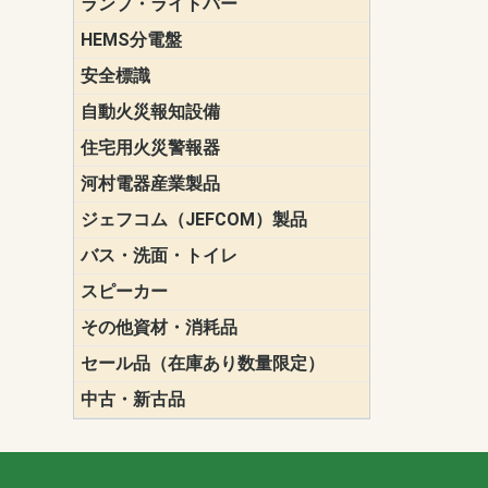
ランプ・ライトバー
パナソニック(P
東芝ライテ
ENDO（遠
三菱電機
HEMS分電盤
マルチ通信
安全標識
誘導標識
自動火災報知設備
パナソニック（
ホーチキ（HO
能美防災（N
ニッタン（NI
住宅用火災警報器
けむり当番
ねつ当番
ガス当番
河村電器産業製品
キャビネッ
動力分電盤
ジェフコム（JEFCOM）製品
LANツール
LEDイルミ
アンカー・
エアコン部
ケーブル保
ケーブル索
リール
作業工具
作業用照明
切削工具
収納機器・
検電器・計
腰回り品・
通線工具
電設化成品
高所作業ポ
パーツ＆ツ
バス・洗面・トイレ
便座
スピーカー
天井スピー
壁掛型スピ
ホーンスピ
コラムスピ
コンパクト
モニタース
インテリア
スピーカー
防滴型スピ
ホール用ス
マルチユー
その他資材・消耗品
ビニールテープ
自己融着テ
養生テープ
丸エフ
ネオシール
セール品（在庫あり数量限定）
照明器具
換気スイッ
ランプ・電
その他資材
中古・新古品
配線器具
照明器具