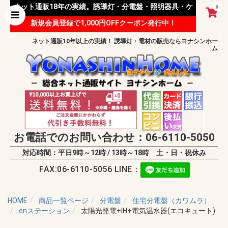
ネット通販18年の実績。誘導灯・分電盤・照明器具・ケ
0
新規会員登録で1,000円OFFクーポン発行中！
ーブル等 様々な資材を取り扱っています。
ネット通販10年以上の実績！ 誘導灯・電材の販売ならヨナシンホー
ム
お電話でのお問い合わせ：06-6110-5050
対応時間：平日9時～12時 / 13時～18時 土・日・祝休み
FAX:06-6110-5056 LINE：
HOME
商品一覧ページ
分電盤
住宅分電盤（カワムラ）
enステーション
太陽光発電+IH+電気温水器(エコキュート)