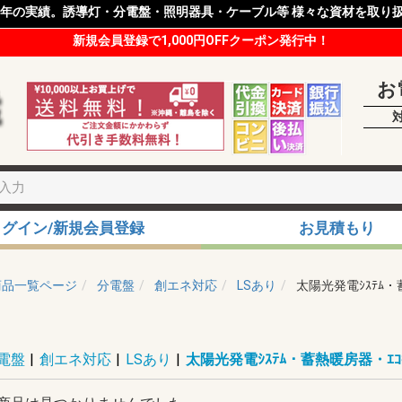
8年の実績。誘導灯・分電盤・照明器具・ケーブル等 様々な資材を取り
新規会員登録で1,000円OFFクーポン発行中！
お
ログイン/新規会員登録
お見積もり
商品一覧ページ
分電盤
創エネ対応
LSあり
太陽光発電ｼｽﾃﾑ・
電盤
|
創エネ対応
|
LSあり
|
太陽光発電ｼｽﾃﾑ・蓄熱暖房器・ｴｺｷ