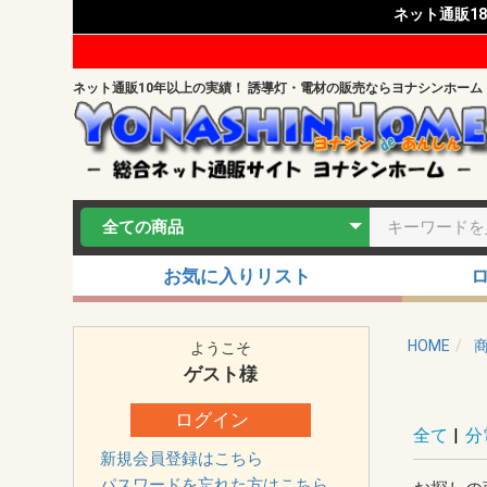
ネット通販1
ネット通販10年以上の実績！ 誘導灯・電材の販売ならヨナシンホーム
お気に入りリスト
HOME
ようこそ
ゲスト
様
ログイン
全て
|
分
新規会員登録はこちら
パスワードを忘れた方はこちら