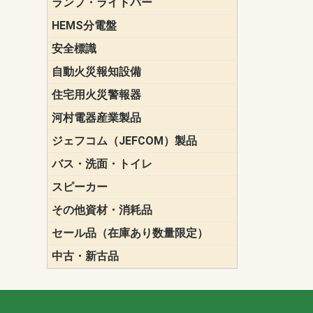
ランプ・ライトバー
パナソニック(P
東芝ライテ
ENDO（遠
三菱電機
HEMS分電盤
マルチ通信
安全標識
誘導標識
自動火災報知設備
パナソニック（
ホーチキ（HO
能美防災（N
ニッタン（NI
住宅用火災警報器
けむり当番
ねつ当番
ガス当番
河村電器産業製品
キャビネッ
動力分電盤
ジェフコム（JEFCOM）製品
LANツール
LEDイルミ
アンカー・
エアコン部
ケーブル保
ケーブル索
リール
作業工具
作業用照明
切削工具
収納機器・
検電器・計
腰回り品・
通線工具
電設化成品
高所作業ポ
パーツ＆ツ
バス・洗面・トイレ
便座
スピーカー
天井スピー
壁掛型スピ
ホーンスピ
コラムスピ
コンパクト
モニタース
インテリア
スピーカー
防滴型スピ
ホール用ス
マルチユー
その他資材・消耗品
ビニールテープ
自己融着テ
養生テープ
丸エフ
ネオシール
セール品（在庫あり数量限定）
照明器具
換気スイッ
ランプ・電
その他資材
中古・新古品
配線器具
照明器具