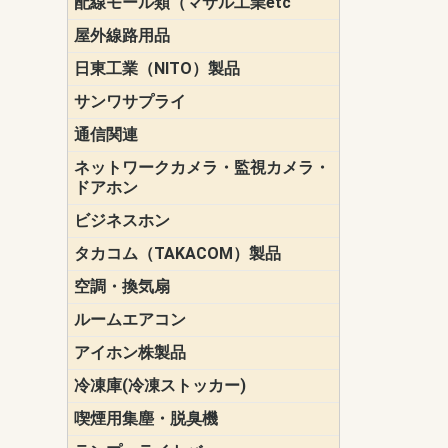
配線モール類（マサル工業etc
壁面用配線
光ファイバ
その他壁面
メタルモー
メタルエフ
ダクトモー
床面用配線
モール備品
エフ）
ー・Gモール
屋外線路用品
PE支線ガー
ケーブル標
オプトケー
ザ・鳥獣害
自在バンド
電柱標識板
キラベルト
4mm電線防
SZスリーブ
スパイラル
支線ガード
保護カバー
日東工業（NITO）製品
カバースイ
キャビネッ
小型動力分
システムラ
端子台
盤用パーツ
プラボック
ブレーカ
サンワサプライ
ペリフェラ
タップ・UP
ケーブル
インク・用
アクセサリ
LAN
DOS／Vパ
通信関連
保安器
プロテクタ
ローゼット
工具・試験
端子取付金
端子板
端末装置
配線用金具
モジュラー
LAN圧着工
ルータ
エッジスイ
ネットワークカメラ・監視カメラ・
NSK（日本
パナソニック(P
ドアホン
ビジネスホン
日立（HITAC
ナカヨ
NEC
OKI
ヘッドセッ
ヤコブイェ
タカコム（TAKACOM）製品
通話録音
留守番電話
音声応答転
緊急情報伝
日課放送
空調・換気扇
標準換気扇
ダクト換気
有圧換気扇
インダクト
パイプファ
シロッコフ
斜流ダクト
エアカーテ
システム部
ルームエアコン
三菱電機(MIT
ダイキン(DAI
アイホン株製品
テレビドア
ドアホン親
ドアホン子
冷凍庫(冷凍ストッカー)
喫煙用集塵・脱臭機
スモークダ