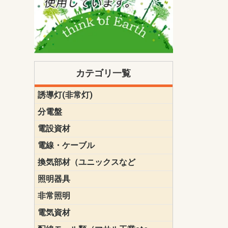
カテゴリ一覧
誘導灯(非常灯)
一般型
一般型(みる
一般型長時間
一般型長時間
点滅形
誘導音付点
防湿・防雨
防湿・防雨
防湿・防雨形
クリーンル
床埋込型
防爆型
客席誘導灯
誘導灯リニ
誘導灯ガー
交換電池（
誘導灯交換
本体単体
パネル単体
リモコン
ク機能付)パ
けバッテリー
用）
クス
分電盤
標準分電盤
電化対応
創エネ対応
あんしん機
分電盤補修
分電盤用ブ
プラスばん
フリーボッ
リニューア
WHMボック
WHM取付ボ
露出化粧枠
半埋込化粧
住宅分電盤
テンパール
電設資材
パナソニック（
神保電器配
東芝配線器
未来工業製
三菱電機
明工社製品
テンパール
電線・ケーブル
切断対応
定尺
換気部材（ユニックスなど
温度ヒュー
フィルター
防虫網
樹脂製グリ
スリーブキ
レジスター
ALCスリーブ-
ACEジョイ
ACEスリー
ACE止水板
厚型 グリル
薄型 グリル
中型 グリル
外風対策 角
外風対策 角
外風対策（
外風対策 丸
外風対策 丸
軒天井用 グ
床下通気用 
給気電動シ
パイプフー
ウェザーカ
防音フード
差圧式吸気
防火ダンパ
風量調整ダ
逆風止ダン
サイレンサ
止水板
UKDF風向
消音・フレ
耐火パテ
照明器具
遠藤照明（E
オーデリック（
コイズミ照
大光電機（DA
東芝ライテ
パナソニック（
三菱電機
クラコ
非常照明
ODELIC非常
三菱非常灯
東芝LED非
パナソニック
電気資材
端子台
碍子
圧着端子・
差込みコネ
リレー
インシュロ
日動電工製
ねじなし電
ねじ付き電
厚鋼電線管Z
ボックス・
樹脂製ボッ
CD管・PF
金物類
雑材
エフレック