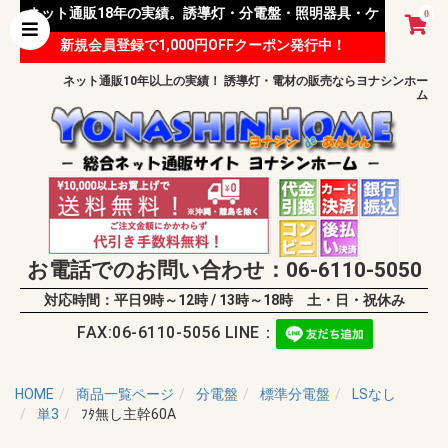
ネット通販18年の実績。誘導灯・分電盤・照明器具・ケ
0
新規会員登録で1,000円OFFクーポン発行中！
ーブル等 様々な資材を取り扱っています。
ネット通販10年以上の実績！ 誘導灯・電材の販売ならヨナシンホー
ム
お電話でのお問い合わせ：06-6110-5050
対応時間：平日9時～12時 / 13時～18時 土・日・祝休み
FAX:06-6110-5056 LINE：
HOME
商品一覧ページ
分電盤
標準分電盤
LSなし
単3
ﾌﾀ無し主幹60A