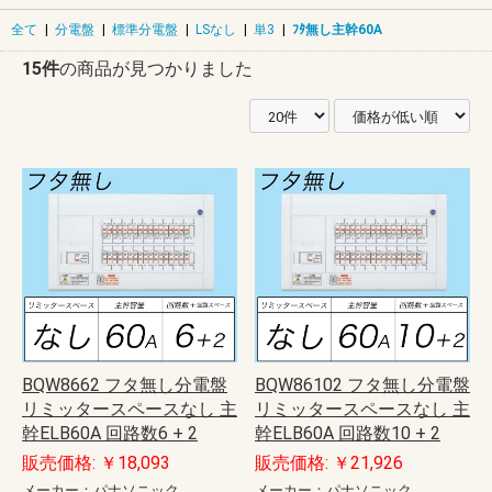
全て
|
分電盤
|
標準分電盤
|
LSなし
|
単3
|
ﾌﾀ無し主幹60A
15件
の商品が見つかりました
BQW8662 フタ無し分電盤
BQW86102 フタ無し分電盤
リミッタースペースなし 主
リミッタースペースなし 主
幹ELB60A 回路数6 + 2
幹ELB60A 回路数10 + 2
販売価格: ￥18,093
販売価格: ￥21,926
メーカー：パナソニック
メーカー：パナソニック