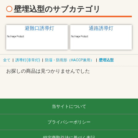
壁埋込型のサブカテゴリ
避難口誘導灯
通路誘導灯
全て
|
誘導灯(非常灯)
|
防湿・防雨形（HACCP兼用）
|
壁埋込型
お探しの商品は見つかりませんでした
当サイトについて
プライバシーポリシー
特定商取引法に基づく表記