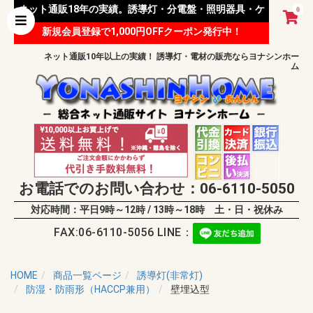
ネット通販18年の実績。誘導灯・分電盤・照明器具・ケ
0
新規会員登録で1,000円OFFクーポン発行中！
ーブル等 様々な資材を取り扱っています。
ネット通販10年以上の実績！ 誘導灯・電材の販売ならヨナシンホー
ム
お電話でのお問い合わせ：06-6110-5050
対応時間：平日9時～12時 / 13時～18時 土・日・祝休み
FAX:06-6110-5056 LINE：
HOME
商品一覧ページ
誘導灯(非常灯)
防湿・防雨形（HACCP兼用）
壁埋込型