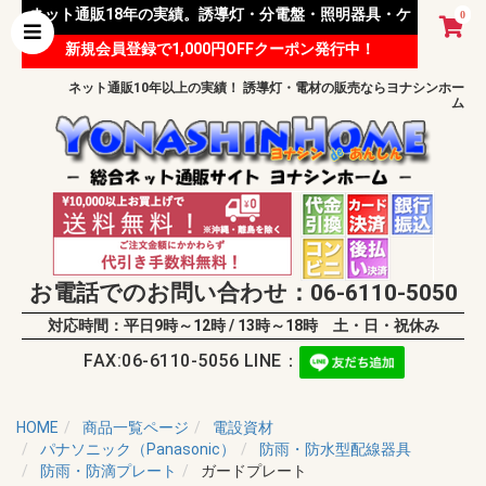
ネット通販18年の実績。誘導灯・分電盤・照明器具・ケ
0
新規会員登録で1,000円OFFクーポン発行中！
ーブル等 様々な資材を取り扱っています。
ネット通販10年以上の実績！ 誘導灯・電材の販売ならヨナシンホー
ム
お電話でのお問い合わせ：06-6110-5050
対応時間：平日9時～12時 / 13時～18時 土・日・祝休み
FAX:06-6110-5056 LINE：
HOME
商品一覧ページ
電設資材
パナソニック（Panasonic）
防雨・防水型配線器具
防雨・防滴プレート
ガードプレート