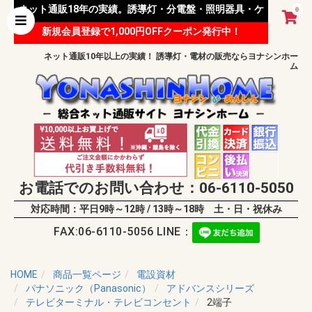
ネット通販18年の実績。誘導灯・分電盤・照明器具・ケ
0
新規会員登録で1,000円OFFクーポン発行中！
ーブル等 様々な資材を取り扱っています。
ネット通販10年以上の実績！ 誘導灯・電材の販売ならヨナシンホー
ム
お電話でのお問い合わせ：06-6110-5050
対応時間：平日9時～12時 / 13時～18時 土・日・祝休み
FAX:06-6110-5056 LINE：
HOME
商品一覧ページ
電設資材
パナソニック（Panasonic）
アドバンスシリーズ
テレビターミナル・テレビコンセント
2端子