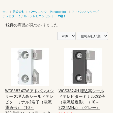
全て
|
電設資材
|
パナソニック（Panasonic）
|
アドバンスシリーズ
|
テレビターミナル・テレビコンセント
|
2端子
12件
の商品が見つかりました
WCS3824CW アドバンスシ
WCS3824H 埋込高シール
リーズ埋込高シールドテレ
ドテレビターミナル2端子
ビターミナル2端子（電流
（電流通過形）（10～
通過形）（10～
3224MHz）（グレー）