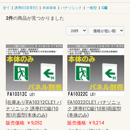
全て
|
誘導灯(非常灯)
|
本体単体
|
パナソニック
|
一般型
|
C級
2件
の商品が見つかりました
[在庫あり]FA10312CLE1 パ
FA10322CLE1 パナソニッ
ナソニック 誘導灯C級(10
ク 誘導灯C級(10形)両面型
形)片面型(本体のみ)
(本体のみ)
販売価格: ￥9,052
販売価格: ￥9,214