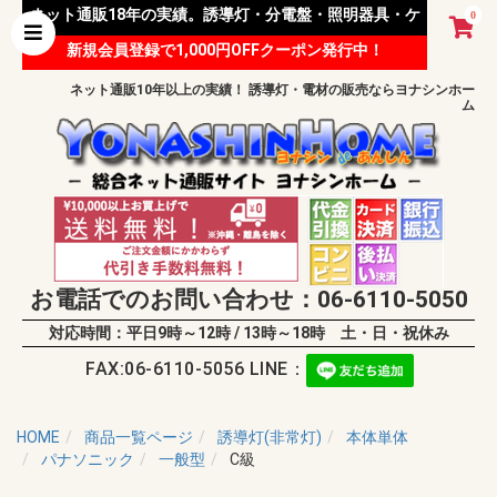
ネット通販18年の実績。誘導灯・分電盤・照明器具・ケ
0
新規会員登録で1,000円OFFクーポン発行中！
ーブル等 様々な資材を取り扱っています。
ネット通販10年以上の実績！ 誘導灯・電材の販売ならヨナシンホー
ム
お電話でのお問い合わせ：06-6110-5050
対応時間：平日9時～12時 / 13時～18時 土・日・祝休み
FAX:06-6110-5056 LINE：
HOME
商品一覧ページ
誘導灯(非常灯)
本体単体
パナソニック
一般型
C級