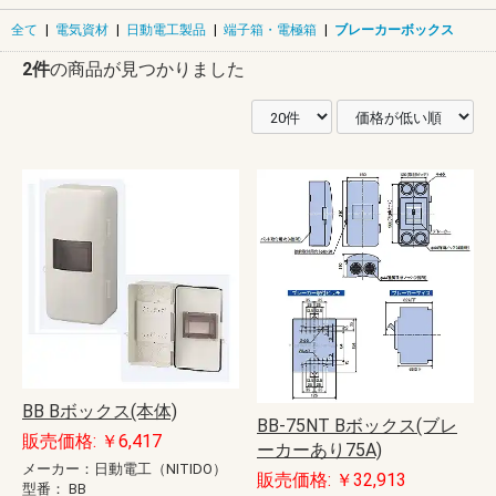
全て
|
電気資材
|
日動電工製品
|
端子箱・電極箱
|
ブレーカーボックス
2件
の商品が見つかりました
BB Bボックス(本体)
BB-75NT Bボックス(ブレ
販売価格: ￥6,417
ーカーあり75A)
メーカー：日動電工（NITIDO）
販売価格: ￥32,913
型番：
BB