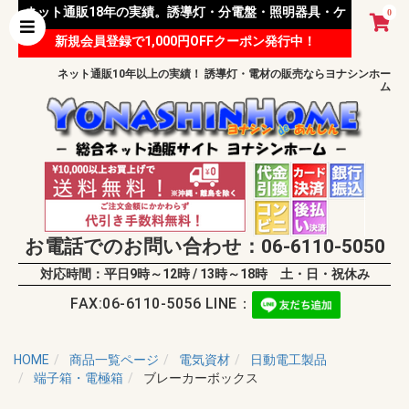
ネット通販18年の実績。誘導灯・分電盤・照明器具・ケ
0
新規会員登録で1,000円OFFクーポン発行中！
ーブル等 様々な資材を取り扱っています。
ネット通販10年以上の実績！ 誘導灯・電材の販売ならヨナシンホー
ム
お電話でのお問い合わせ：06-6110-5050
対応時間：平日9時～12時 / 13時～18時 土・日・祝休み
FAX:06-6110-5056 LINE：
HOME
商品一覧ページ
電気資材
日動電工製品
端子箱・電極箱
ブレーカーボックス