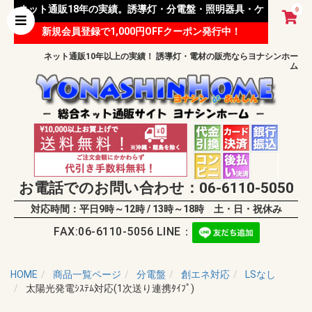
ネット通販18年の実績。誘導灯・分電盤・照明器具・ケ
0
新規会員登録で1,000円OFFクーポン発行中！
ーブル等 様々な資材を取り扱っています。
ネット通販10年以上の実績！ 誘導灯・電材の販売ならヨナシンホー
ム
お電話でのお問い合わせ：06-6110-5050
対応時間：平日9時～12時 / 13時～18時 土・日・祝休み
FAX:06-6110-5056 LINE：
HOME
商品一覧ページ
分電盤
創エネ対応
LSなし
太陽光発電ｼｽﾃﾑ対応(1次送り連携ﾀｲﾌﾟ)