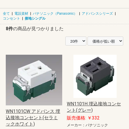
全て
|
電設資材
|
パナソニック（Panasonic）
|
アドバンスシリーズ
|
コンセント
|
接地シングル
8件
の商品が見つかりました
WN1101H 埋込接地コンセ
ント(グレー)
WN1101CW アドバンス 埋
込接地コンセント(セラミ
販売価格: ￥332
ックホワイト)
メーカー：パナソニック