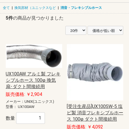
全て
|
換気部材（ユニックスなど
|
消音・フレキシブルホース
5件
の商品が見つかりました
UX100AW アルミ製 フレキ
シブルホース 100φ 換気
扇･ダクト間接続用
販売価格: ￥2,904
メーカー：UNIX(ユニックス)
[受注生産品]UX100SW-5 塩
型番：
UX100AW
ビ製 消音フレキシブルホー
数量
ス 100φ ダクト間接続用
販売価格: ￥4,092