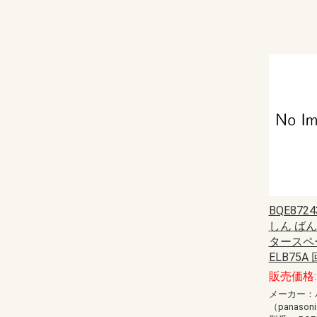
BQE87
しん ばん
タースペ
ELB75A 
販売価格: 
メーカー：
（panason