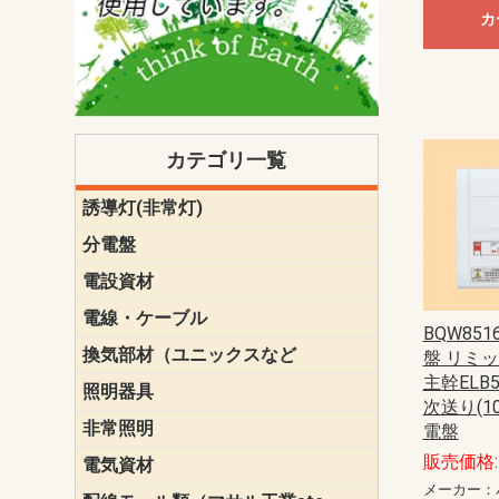
カ
カテゴリ一覧
誘導灯(非常灯)
一般型
一般型(みる
一般型長時間
一般型長時間
点滅形
誘導音付点
防湿・防雨
防湿・防雨
防湿・防雨形
クリーンル
床埋込型
防爆型
客席誘導灯
誘導灯リニ
誘導灯ガー
交換電池（
誘導灯交換
本体単体
パネル単体
リモコン
ク機能付)パ
けバッテリー
用）
クス
分電盤
標準分電盤
電化対応
創エネ対応
あんしん機
分電盤補修
分電盤用ブ
プラスばん
フリーボッ
リニューア
WHMボック
WHM取付ボ
露出化粧枠
半埋込化粧
住宅分電盤
テンパール
電設資材
パナソニック（
神保電器配
東芝配線器
未来工業製
三菱電機
明工社製品
テンパール
電線・ケーブル
切断対応
定尺
BQW85
換気部材（ユニックスなど
温度ヒュー
フィルター
防虫網
樹脂製グリ
スリーブキ
レジスター
ALCスリーブ-
ACEジョイ
ACEスリー
ACE止水板
厚型 グリル
薄型 グリル
中型 グリル
外風対策 角
外風対策 角
外風対策（
外風対策 丸
外風対策 丸
軒天井用 グ
床下通気用 
給気電動シ
パイプフー
ウェザーカ
防音フード
差圧式吸気
防火ダンパ
風量調整ダ
逆風止ダン
サイレンサ
止水板
UKDF風向
消音・フレ
耐火パテ
盤 リミ
主幹ELB5
照明器具
遠藤照明（E
オーデリック（
コイズミ照
大光電機（DA
東芝ライテ
パナソニック（
三菱電機
クラコ
次送り(1
非常照明
ODELIC非常
三菱非常灯
東芝LED非
パナソニック
電盤
販売価格: 
電気資材
端子台
碍子
圧着端子・
差込みコネ
リレー
インシュロ
日動電工製
ねじなし電
ねじ付き電
厚鋼電線管Z
ボックス・
樹脂製ボッ
CD管・PF
金物類
雑材
エフレック
メーカー：