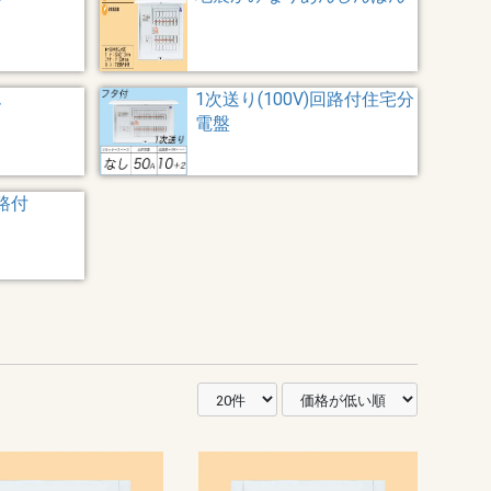
ん
1次送り(100V)回路付住宅分
電盤
回路付