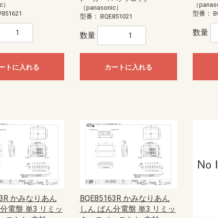
モール（エフ・ニュー
ー配線用モール
配線用モール（ケーサ
ル
モール
ル
モール（ガードマン）
ニュー・エフモール
エフモール
オプトモール
テープ付オプトモール
イリズミ
デズミ
マガリ
貫通カバー
ファイバーホルダー
タチアゲ
フレキジョイント
引込カバー
ケーサー
Gモール
テープ付スリットモール
メタルモール
ジョイントカップリング
ブッシング
フラットエルボ
インターナルエルボ
エクスターナルエルボ
ティー
コンビネーションコネクター
コーナーボックス
ジャンクションボックス
ストレートボックスコネクター
フレキジョイント
エンドキャップ
ジョイントカップリング後付け型
フラットエルボ後付け型
インターナルエルボ後付け型
エクスターナルエルボ後付け型
パーテーション
ケーブルパッチン
アースバー
メタルモール用補修塗料
ボックス
ボックスセパレータ
ジョイントキャップ
エンド
フリージョイント
アウトレット
その他等
メタルエフモールテープ付
イリズミ
デズミ
エンド
マガリ
コンビネーション
ジョイントカバー
ブッシング
フレキジョイント
エムケーダクト
屋外用エムケーダクト
エルダクト
ガードマンII R型
ガードマンII R型（セパレートタイ
ガードマンII 平面マガリ
ガードマンII T型ブンキ
ガードマンII GIIフリーレット
ガードマンII ブンキ
ガードマンII タチアゲ
ガードマンII コンセントボックス
ガードマンII エンド
ガードマンII パーテーション
ガードマンII アルミ
ガードマンII アルミ 平面マガリ
ガードマンII アルミ T型ブンキ
ガードマンII フラット
軟質プロテクタ
ガードマンII ラン
モールカッター
マヂックステッカー
その他関連商品
ic）
（panas
（panasonic）
）
プ）
851621
型番：
B
ド
識・防護カバー
ブルカバー
対策トゲつきシート
用保護カバー
護カバー
スリーブ
イエロー
トラ
ジョイントタイプ
オーバーラップタイプ丸型ケーブ
オーバーラップタイプSSケーブル
型番：
BQE851021
ル用
用
数量
ッチ
ト
電盤
ック
ス
【CKS】電線直締用
【CKL】圧着端子用
【CBS】バック式
【DCS】切換
【DBS】バック式切換
ORZ形屋外用キャビネット
ステンレス屋外用キャビネット
盤用キャビネット
主幹：ELB
主幹：CB
ラックオプション
【HP-J】一次送り
【TBE】固定式（経済形）
【TBF-J】ブレーカ用(経済形)
【TBF-W】ブレーカ用(経済形)
【TBJ】分岐（一種耐熱登録品）
【TBN】ニュートラル端子
【TBP】電力用
【TBS】スタッド（一種耐熱登録
【TBT】二段形
【TBZ・TBZ-A】ブレーカ用(直結
【TBZ-E】アース用(直締端子形)
【TK】協約形
オプション
配線用
盤取付用
汎用タイプ
高性能タイプ
仮設ボックス
コントロールボックス（小型FA
情報通信ボックス
プルボックス
エンクローズドブレーカ
サーキットブレーカ
プラグインブレーカ
漏電ブレーカ
数量
品）
端子形・リペア端子形)
用）
ル
S
紙
ーツ
ドッキング
エクステンダー
BTヘッドセット
ビーコン
USB季節商品
USBグッズ
ゲーム関連
LED
ドッキングステーション
拡声器
NFC
メディアプレーヤー
ラミネータ
BTヘッドセット・アダプタ
スキャナ
カメラ
その他ペリフェラル
プレゼンテーション
コードリーダー
KVM
スピーカー
シュレッダー
NFC・ビーコン
ヘッドホン・マイク
キーボード
マウス
USBハブ
カードリーダー
USBコンバータ他
テンキー
分配器
切替器(KVM以外)
モバイルバッテリー
ACアダプタ
タップ
HDMIケーブル
変換アダプタ
変換アダプタ他
電話ケーブル・アダプタ
IEEE1394ケーブル
SCSIケーブル
USBケーブル
プリンタケーブル
AVケーブル
RS-232Cケーブル
その他ケーブル
モニタケーブル
アダプタ他
用紙
インクジェットラベル
レーザー用紙
レーザーラベル
手作り用紙
インク
その他用紙
インクジェット用紙
マルチラベル
タブレットケース
タッチペン
マウスアクセサリー
車載アクセサリー
リストレスト
フィルター
メモリーケース
バッグ
スマートフォン
インナー・クッション
タブレット
メモリーケース
電子辞書
スタンド
各種カバー
PDA
メディアケース
カメラアクセサリ
データホルダー
保護フィルム
クリーナー
セキュリティ用品
キーボードカバー
耐震グッズ
マウスパッド
ケーブルアクセサリ
LAN機器
光ケーブル他
LANケーブル
LANケーブル用機器
ノートクーラー
DOS/Vパーツ
ー
器
具
プラグ
具・治具他
ッチ
通信用
電話用
ートに入れる
カートに入れる
セキュリティ機器）
anasonic)
レコーダー
IPネットワークカメラ
スイッチ
コンバーター・トランシーバ
ビデオサーバ
オプション品
モニター
ダミーカメラ
防犯シール・防犯看板
屋外センサーカメラ
玄関子機
増設用子機
増設モニター・モニター子機
テレビドアホン
ネットワークドアホン
ホームネットワークシステム
オプション
HI）
ト
ンセン
integralX
Xiシリーズ
IFシリーズ
アスパイアX
送
達
扇
ファン
ン
ァン
ファン
ン
材
三菱電機
パナソニック電工
三菱電機
パナソニック電工
業務用有圧換気扇
有圧換気扇システム部材
三菱電機
パナソニック電工
ストレートシロッコファン24時間
ストレートシロッコファン
片吸込形シロッコファン
三菱電機
パナソニック電工
三菱電機
パナソニック電工
産業用送風機システム部材
SUBISHI)
KIN)
6畳用
8畳用
10畳用
12畳用
14畳用
16畳用
18畳用
20畳用
23畳用
26畳用
29畳用
6畳用
8畳用
10畳用
12畳用
14畳用
18畳用
20畳用
23畳用
26畳用
29畳用
ホンセット品
機
機
163R かみなりあん
BQE85163R かみなりあん
ッシュ
スモークナビ搭載シリーズ
フラットシリーズ
コンパクトタイプ
交換用フィルター
分電盤 単3 リミッ
しん ばん分電盤 単3 リミッ