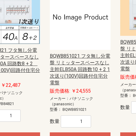
BQW8
盤 リ
4821 フタ無し分電
主幹ELB
BQWB851021 フタ無し分電
ッタースペースなし
次送り(
盤 リミッタースペースなし
0A 回路数8 + 2
電盤
主幹ELB50A 回路数10 + 2 1
100V)回路付住宅分
次送り(100V)回路付住宅分
販売価格
電盤
メーカ
￥22,487
（panas
販売価格: ￥24,555
パナソニック
型番：
B
ic）
メーカー：パナソニック
B84821
（panasonic）
数量
型番：
BQWB851021
数量