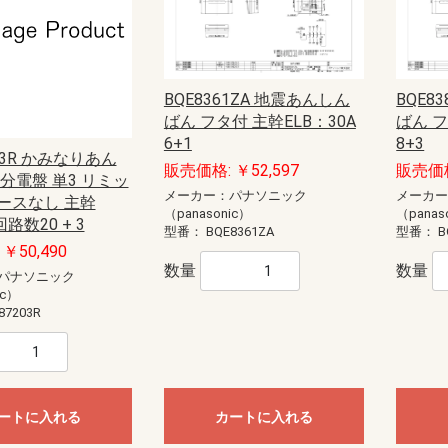
BQE8361ZA 地震あんしん
BQE8
ばん フタ付 主幹ELB：30A
ばん フ
6+1
8+3
203R かみなりあん
販売価格: ￥52,597
販売価格
分電盤 単3 リミッ
メーカー：パナソニック
メーカ
ースなし 主幹
（panasonic）
（panas
回路数20 + 3
型番：
BQE8361ZA
型番：
B
￥50,490
数量
数量
パナソニック
ic）
87203R
ートに入れる
カートに入れる