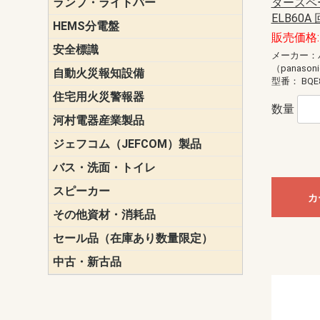
ランプ・ライトバー
パナソニック(P
東芝ライテ
ENDO（遠
三菱電機
タースペ
ELB60A 
HEMS分電盤
マルチ通信
販売価格: 
安全標識
誘導標識
メーカー：
（panason
自動火災報知設備
パナソニック（
ホーチキ（HO
能美防災（N
ニッタン（NI
型番：
BQE
住宅用火災警報器
けむり当番
ねつ当番
ガス当番
数量
河村電器産業製品
キャビネッ
動力分電盤
ジェフコム（JEFCOM）製品
LANツール
LEDイルミ
アンカー・
エアコン部
ケーブル保
ケーブル索
リール
作業工具
作業用照明
切削工具
収納機器・
検電器・計
腰回り品・
通線工具
電設化成品
高所作業ポ
パーツ＆ツ
バス・洗面・トイレ
便座
スピーカー
天井スピー
壁掛型スピ
ホーンスピ
コラムスピ
コンパクト
モニタース
インテリア
スピーカー
防滴型スピ
ホール用ス
マルチユー
カ
その他資材・消耗品
ビニールテープ
自己融着テ
養生テープ
丸エフ
ネオシール
セール品（在庫あり数量限定）
照明器具
換気スイッ
ランプ・電
その他資材
中古・新古品
配線器具
照明器具