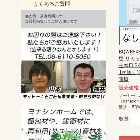
よくあるご質問
個人様、業者様問わず
会員登録なしでご購入頂けます
BQWB8
盤 リミ
主幹ELB4
1次送り(
電盤
販売価格: 
メーカー：
（panason
型番：
BQW
数量