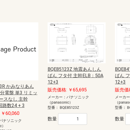
BQE85123Z 地震あんしん
BQE8
ばん フタ付 主幹ELB：50A
ばん フ
12+3
12+3
243R かみなりあん
販売価格: ￥65,695
販売価格
分電盤 単3 リミッ
メーカー：パナソニック
メーカ
ースなし 主幹
（panasonic）
（panas
回路数24 + 3
型番：
BQE85123Z
型番：
B
￥60,060
数量
数量
パナソニック
ic）