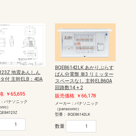
BQE86142LK あかりぷらす
4123Z 地震あんしん
ばん分電盤 単3 リミッター
タ付 主幹ELB：40A
スペースなし 主幹ELB60A
回路数14 + 2
: ￥65,695
販売価格: ￥66,178
ー：パナソニック
メーカー：パナソニック
onic）
（panasonic）
QE84123Z
型番：
BQE86142LK
数量