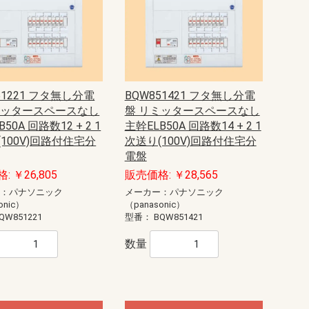
51221 フタ無し分電
BQW851421 フタ無し分電
ミッタースペースなし
盤 リミッタースペースなし
50A 回路数12 + 2 1
主幹ELB50A 回路数14 + 2 1
100V)回路付住宅分
次送り(100V)回路付住宅分
電盤
: ￥26,805
販売価格: ￥28,565
ー：パナソニック
メーカー：パナソニック
onic）
（panasonic）
QW851221
型番：
BQW851421
数量