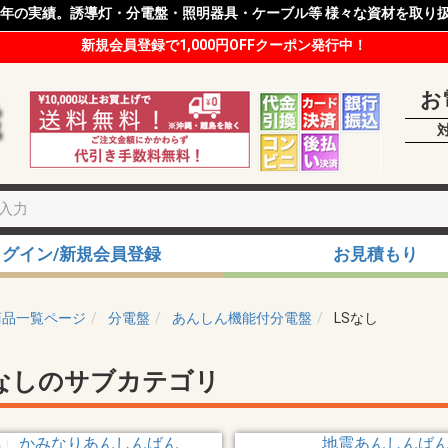
8年の実績。誘導灯・分電盤・照明器具・ケーブル等 様々な資材を取り
新規会員登録で1,000円OFFクーポン発行中！
お
ログイン/新規会員登録
お見積もり
商品一覧ページ
分電盤
あんしん機能付分電盤
LSなし
Sなしのサブカテゴリ
かみなりあんしんばん
地震あんしんば