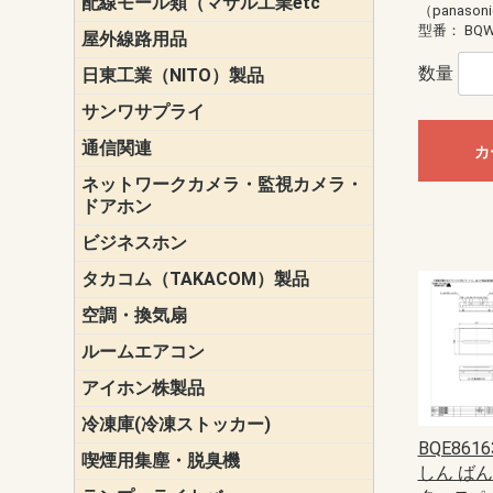
配線モール類（マサル工業etc
壁面用配線
光ファイバ
その他壁面
メタルモー
メタルエフ
ダクトモー
床面用配線
モール備品
（panason
エフ）
ー・Gモール
型番：
BQW
屋外線路用品
PE支線ガー
ケーブル標
オプトケー
ザ・鳥獣害
自在バンド
電柱標識板
キラベルト
4mm電線防
SZスリーブ
スパイラル
支線ガード
保護カバー
数量
日東工業（NITO）製品
カバースイ
キャビネッ
小型動力分
システムラ
端子台
盤用パーツ
プラボック
ブレーカ
サンワサプライ
ペリフェラ
タップ・UP
ケーブル
インク・用
アクセサリ
LAN
DOS／Vパ
通信関連
保安器
プロテクタ
ローゼット
工具・試験
端子取付金
端子板
端末装置
配線用金具
モジュラー
LAN圧着工
ルータ
エッジスイ
カ
ネットワークカメラ・監視カメラ・
NSK（日本
パナソニック(P
ドアホン
ビジネスホン
日立（HITAC
ナカヨ
NEC
OKI
ヘッドセッ
ヤコブイェ
タカコム（TAKACOM）製品
通話録音
留守番電話
音声応答転
緊急情報伝
日課放送
空調・換気扇
標準換気扇
ダクト換気
有圧換気扇
インダクト
パイプファ
シロッコフ
斜流ダクト
エアカーテ
システム部
ルームエアコン
三菱電機(MIT
ダイキン(DAI
アイホン株製品
テレビドア
ドアホン親
ドアホン子
冷凍庫(冷凍ストッカー)
BQE86
喫煙用集塵・脱臭機
スモークダ
しん ばん