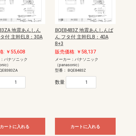
383ZA 地震あんしん
BQE8483Z 地震あんしんば
タ付 主幹ELB：30A
ん フタ付 主幹ELB：40A
8+3
: ￥55,608
販売価格: ￥58,137
ー：パナソニック
メーカー：パナソニック
onic）
（panasonic）
QE8383ZA
型番：
BQE8483Z
数量
カートに入れる
カートに入れる