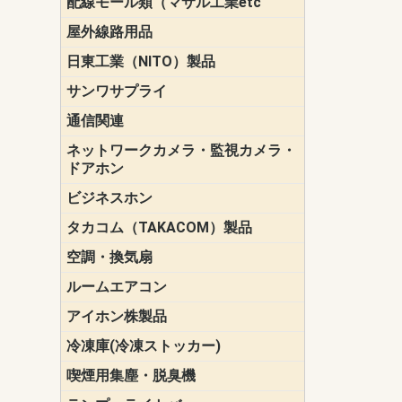
配線モール類（マサル工業etc
壁面用配線
光ファイバ
その他壁面
メタルモー
メタルエフ
ダクトモー
床面用配線
モール備品
エフ）
ー・Gモール
屋外線路用品
PE支線ガー
ケーブル標
オプトケー
ザ・鳥獣害
自在バンド
電柱標識板
キラベルト
4mm電線防
SZスリーブ
スパイラル
支線ガード
保護カバー
日東工業（NITO）製品
カバースイ
キャビネッ
小型動力分
システムラ
端子台
盤用パーツ
プラボック
ブレーカ
サンワサプライ
ペリフェラ
タップ・UP
ケーブル
インク・用
アクセサリ
LAN
DOS／Vパ
通信関連
保安器
プロテクタ
ローゼット
工具・試験
端子取付金
端子板
端末装置
配線用金具
モジュラー
LAN圧着工
ルータ
エッジスイ
ネットワークカメラ・監視カメラ・
NSK（日本
パナソニック(P
ドアホン
ビジネスホン
日立（HITAC
ナカヨ
NEC
OKI
ヘッドセッ
ヤコブイェ
タカコム（TAKACOM）製品
通話録音
留守番電話
音声応答転
緊急情報伝
日課放送
空調・換気扇
標準換気扇
ダクト換気
有圧換気扇
インダクト
パイプファ
シロッコフ
斜流ダクト
エアカーテ
システム部
ルームエアコン
三菱電機(MIT
ダイキン(DAI
アイホン株製品
テレビドア
ドアホン親
ドアホン子
冷凍庫(冷凍ストッカー)
喫煙用集塵・脱臭機
スモークダ