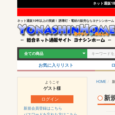
ネット通販1
ネット通販10年以上の実績！ 誘導灯・電材の販売ならヨナシンホーム
お気に入りリスト
HOME
ようこそ
ゲスト
様
新
ログイン
新規会員登録はこちら
パスワードを忘れた方はこちら