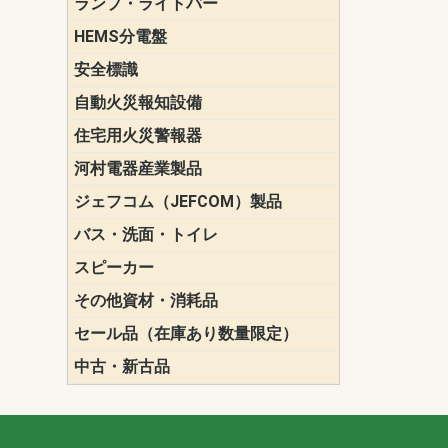
ランプ・ライトバー
パナソニック(P
東芝ライテ
ENDO（遠
三菱電機
HEMS分電盤
マルチ通信
安全標識
誘導標識
自動火災報知設備
パナソニック（
ホーチキ（HO
能美防災（N
ニッタン（NI
住宅用火災警報器
けむり当番
ねつ当番
ガス当番
河村電器産業製品
キャビネッ
動力分電盤
ジェフコム（JEFCOM）製品
LANツール
LEDイルミ
アンカー・
エアコン部
ケーブル保
ケーブル索
リール
作業工具
作業用照明
切削工具
収納機器・
検電器・計
腰回り品・
通線工具
電設化成品
高所作業ポ
パーツ＆ツ
バス・洗面・トイレ
便座
スピーカー
天井スピー
壁掛型スピ
ホーンスピ
コラムスピ
コンパクト
モニタース
インテリア
スピーカー
防滴型スピ
ホール用ス
マルチユー
その他資材・消耗品
ビニールテープ
自己融着テ
養生テープ
丸エフ
ネオシール
セール品（在庫あり数量限定）
照明器具
換気スイッ
ランプ・電
その他資材
中古・新古品
配線器具
照明器具