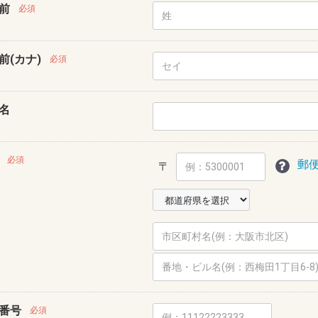
前
必須
前(カナ)
必須
名
必須
郵
〒
番号
必須