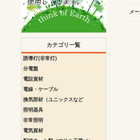
メー
カテゴリ一覧
誘導灯(非常灯)
一般型
一般型(みる
一般型長時間
一般型長時間
点滅形
誘導音付点
防湿・防雨
防湿・防雨
防湿・防雨形
クリーンル
床埋込型
防爆型
客席誘導灯
誘導灯リニ
誘導灯ガー
交換電池（
誘導灯交換
本体単体
パネル単体
リモコン
ク機能付)パ
けバッテリー
用）
クス
分電盤
標準分電盤
電化対応
創エネ対応
あんしん機
分電盤補修
分電盤用ブ
プラスばん
フリーボッ
リニューア
WHMボック
WHM取付ボ
露出化粧枠
半埋込化粧
住宅分電盤
テンパール
電設資材
パナソニック（
神保電器配
東芝配線器
未来工業製
三菱電機
明工社製品
テンパール
電線・ケーブル
切断対応
定尺
換気部材（ユニックスなど
温度ヒュー
フィルター
防虫網
樹脂製グリ
スリーブキ
レジスター
ALCスリーブ-
ACEジョイ
ACEスリー
ACE止水板
厚型 グリル
薄型 グリル
中型 グリル
外風対策 角
外風対策 角
外風対策（
外風対策 丸
外風対策 丸
軒天井用 グ
床下通気用 
給気電動シ
パイプフー
ウェザーカ
防音フード
差圧式吸気
防火ダンパ
風量調整ダ
逆風止ダン
サイレンサ
止水板
UKDF風向
消音・フレ
耐火パテ
照明器具
遠藤照明（E
オーデリック（
コイズミ照
大光電機（DA
東芝ライテ
パナソニック（
三菱電機
クラコ
非常照明
ODELIC非常
三菱非常灯
東芝LED非
パナソニック
電気資材
端子台
碍子
圧着端子・
差込みコネ
リレー
インシュロ
日動電工製
ねじなし電
ねじ付き電
厚鋼電線管Z
ボックス・
樹脂製ボッ
CD管・PF
金物類
雑材
エフレック