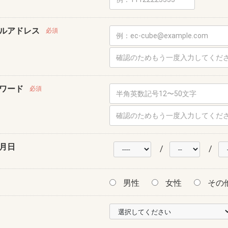
ルアドレス
必須
ワード
必須
月日
/
/
男性
女性
その