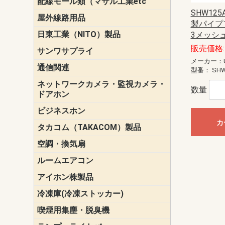
配線モール類（マサル工業etc
壁面用配線
光ファイバ
その他壁面
メタルモー
メタルエフ
ダクトモー
床面用配線
モール備品
エフ）
ー・Gモール
SHW12
屋外線路用品
PE支線ガー
ケーブル標
オプトケー
ザ・鳥獣害
自在バンド
電柱標識板
キラベルト
4mm電線防
SZスリーブ
スパイラル
支線ガード
保護カバー
製パイプフ
日東工業（NITO）製品
カバースイ
キャビネッ
小型動力分
システムラ
端子台
盤用パーツ
プラボック
ブレーカ
3メッシ
販売価格: 
サンワサプライ
ペリフェラ
タップ・UP
ケーブル
インク・用
アクセサリ
LAN
DOS／Vパ
メーカー：U
通信関連
保安器
プロテクタ
ローゼット
工具・試験
端子取付金
端子板
端末装置
配線用金具
モジュラー
LAN圧着工
ルータ
エッジスイ
型番：
SHW
ネットワークカメラ・監視カメラ・
NSK（日本
パナソニック(P
数量
ドアホン
ビジネスホン
日立（HITAC
ナカヨ
NEC
OKI
ヘッドセッ
ヤコブイェ
カ
タカコム（TAKACOM）製品
通話録音
留守番電話
音声応答転
緊急情報伝
日課放送
空調・換気扇
標準換気扇
ダクト換気
有圧換気扇
インダクト
パイプファ
シロッコフ
斜流ダクト
エアカーテ
システム部
ルームエアコン
三菱電機(MIT
ダイキン(DAI
アイホン株製品
テレビドア
ドアホン親
ドアホン子
冷凍庫(冷凍ストッカー)
喫煙用集塵・脱臭機
スモークダ