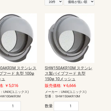
00AKR3M ステンレス
SHW150AKR10M ステンレ
フード 丸型 100φ
ス製パイプフード 丸型
シュ
150φ 10メッシュ
: ￥5,016
販売価格: ￥6,666
：UNIX(ユニックス)
メーカー：UNIX(ユニックス)
HW100AKR3M
型番：
SHW150AKR10M
数量