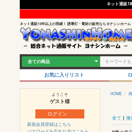
ネット通販1
ネット通販10年以上の実績！ 誘導灯・電材の販売ならヨナシンホーム
お気に入りリスト
HOME
ようこそ
ゲスト
様
ログイン
全て
|
換
新規会員登録はこちら
パスワードを忘れた方はこちら