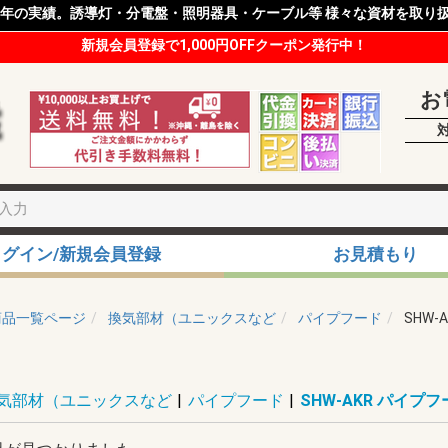
8年の実績。誘導灯・分電盤・照明器具・ケーブル等 様々な資材を取り
新規会員登録で1,000円OFFクーポン発行中！
お
ログイン/新規会員登録
お見積もり
商品一覧ページ
換気部材（ユニックスなど
パイプフード
SHW
気部材（ユニックスなど
|
パイプフード
|
SHW-AKR パイプ