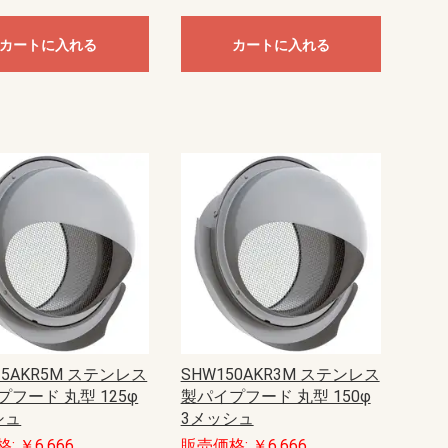
カートに入れる
カートに入れる
25AKR5M ステンレス
SHW150AKR3M ステンレス
フード 丸型 125φ
製パイプフード 丸型 150φ
シュ
3メッシュ
: ￥6,666
販売価格: ￥6,666