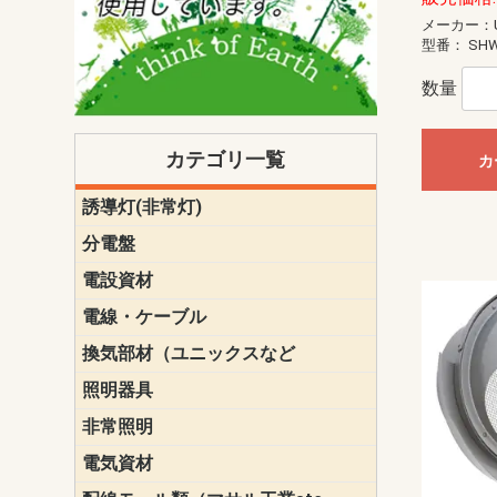
メーカー：U
型番：
SHW
数量
カテゴリ一覧
カ
誘導灯(非常灯)
一般型
一般型(みる
一般型長時間
一般型長時間
点滅形
誘導音付点
防湿・防雨
防湿・防雨
防湿・防雨形
クリーンル
床埋込型
防爆型
客席誘導灯
誘導灯リニ
誘導灯ガー
交換電池（
誘導灯交換
本体単体
パネル単体
リモコン
ク機能付)パ
けバッテリー
用）
クス
分電盤
標準分電盤
電化対応
創エネ対応
あんしん機
分電盤補修
分電盤用ブ
プラスばん
フリーボッ
リニューア
WHMボック
WHM取付ボ
露出化粧枠
半埋込化粧
住宅分電盤
テンパール
電設資材
パナソニック（
神保電器配
東芝配線器
未来工業製
三菱電機
明工社製品
テンパール
電線・ケーブル
切断対応
定尺
換気部材（ユニックスなど
温度ヒュー
フィルター
防虫網
樹脂製グリ
スリーブキ
レジスター
ALCスリーブ-
ACEジョイ
ACEスリー
ACE止水板
厚型 グリル
薄型 グリル
中型 グリル
外風対策 角
外風対策 角
外風対策（
外風対策 丸
外風対策 丸
軒天井用 グ
床下通気用 
給気電動シ
パイプフー
ウェザーカ
防音フード
差圧式吸気
防火ダンパ
風量調整ダ
逆風止ダン
サイレンサ
止水板
UKDF風向
消音・フレ
耐火パテ
照明器具
遠藤照明（E
オーデリック（
コイズミ照
大光電機（DA
東芝ライテ
パナソニック（
三菱電機
クラコ
非常照明
ODELIC非常
三菱非常灯
東芝LED非
パナソニック
電気資材
端子台
碍子
圧着端子・
差込みコネ
リレー
インシュロ
日動電工製
ねじなし電
ねじ付き電
厚鋼電線管Z
ボックス・
樹脂製ボッ
CD管・PF
金物類
雑材
エフレック