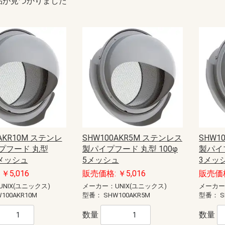
品が見つかりました
AKR10M ステンレ
SHW100AKR5M ステンレス
SHW1
プフード 丸型
製パイプフード 丸型 100φ
製パイプ
0メッシュ
5メッシュ
3メッ
￥5,016
販売価格: ￥5,016
販売価格
NIX(ユニックス)
メーカー：UNIX(ユニックス)
メーカー
100AKR10M
型番：
SHW100AKR5M
型番：
S
数量
数量