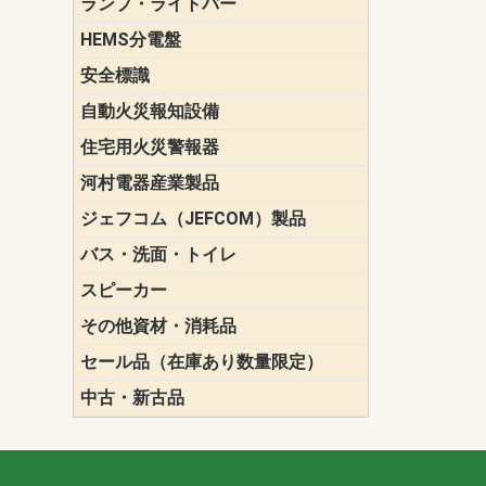
ランプ・ライトバー
パナソニック(P
東芝ライテ
ENDO（遠
三菱電機
HEMS分電盤
マルチ通信
安全標識
誘導標識
自動火災報知設備
パナソニック（
ホーチキ（HO
能美防災（N
ニッタン（NI
住宅用火災警報器
けむり当番
ねつ当番
ガス当番
河村電器産業製品
キャビネッ
動力分電盤
ジェフコム（JEFCOM）製品
LANツール
LEDイルミ
アンカー・
エアコン部
ケーブル保
ケーブル索
リール
作業工具
作業用照明
切削工具
収納機器・
検電器・計
腰回り品・
通線工具
電設化成品
高所作業ポ
パーツ＆ツ
バス・洗面・トイレ
便座
スピーカー
天井スピー
壁掛型スピ
ホーンスピ
コラムスピ
コンパクト
モニタース
インテリア
スピーカー
防滴型スピ
ホール用ス
マルチユー
その他資材・消耗品
ビニールテープ
自己融着テ
養生テープ
丸エフ
ネオシール
セール品（在庫あり数量限定）
照明器具
換気スイッ
ランプ・電
その他資材
中古・新古品
配線器具
照明器具