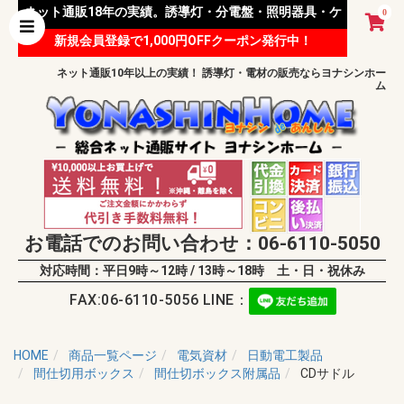
ネット通販18年の実績。誘導灯・分電盤・照明器具・ケ
0
新規会員登録で1,000円OFFクーポン発行中！
ーブル等 様々な資材を取り扱っています。
ネット通販10年以上の実績！ 誘導灯・電材の販売ならヨナシンホー
ム
お電話でのお問い合わせ：06-6110-5050
対応時間：平日9時～12時 / 13時～18時 土・日・祝休み
FAX:06-6110-5056 LINE：
HOME
商品一覧ページ
電気資材
日動電工製品
間仕切用ボックス
間仕切ボックス附属品
CDサドル