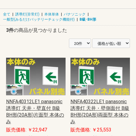
全て
|
誘導灯(非常灯)
|
本体単体
|
パナソニック
|
一般型(みるだけバッテリーチェック機能付)
|
B級･BH形
3件
の商品が見つかりました
NNFA40312LE1 panasonic
NNFA40322LE1 panasonic
誘導灯 天井・壁直付 B級
誘導灯 天井・壁側面付 B級
BH形(20A形)片面型 本体の
BH形(20A形)両面型 本体の
み
み
販売価格: ￥22,947
販売価格: ￥25,553