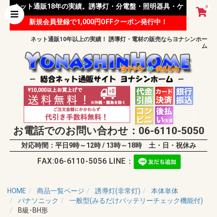
ネット通販18年の実績。誘導灯・分電盤・照明器具・ケ
0
新規会員登録で1,000円OFFクーポン発行中！
ーブル等 様々な資材を取り扱っています。
ネット通販10年以上の実績！ 誘導灯・電材の販売ならヨナシンホー
ム
お電話でのお問い合わせ：06-6110-5050
対応時間：平日9時～12時 / 13時～18時 土・日・祝休み
FAX:06-6110-5056 LINE：
HOME
商品一覧ページ
誘導灯(非常灯)
本体単体
パナソニック
一般型(みるだけバッテリーチェック機能付)
B級･BH形