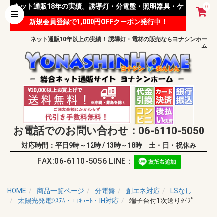
ネット通販18年の実績。誘導灯・分電盤・照明器具・ケ
0
新規会員登録で1,000円OFFクーポン発行中！
ーブル等 様々な資材を取り扱っています。
ネット通販10年以上の実績！ 誘導灯・電材の販売ならヨナシンホー
ム
お電話でのお問い合わせ：06-6110-5050
対応時間：平日9時～12時 / 13時～18時 土・日・祝休み
FAX:06-6110-5056 LINE：
HOME
商品一覧ページ
分電盤
創エネ対応
LSなし
太陽光発電ｼｽﾃﾑ・ｴｺｷｭｰﾄ・IH対応
端子台付1次送りﾀｲﾌﾟ