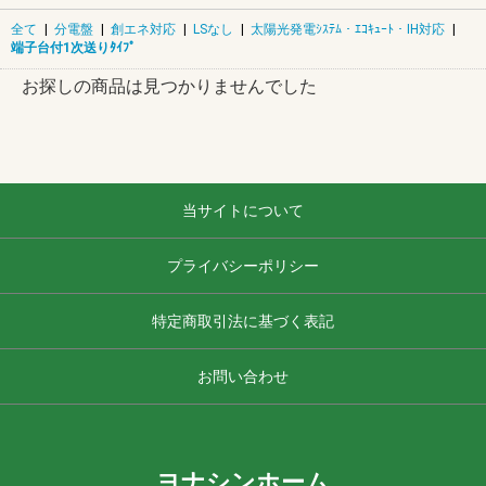
全て
|
分電盤
|
創エネ対応
|
LSなし
|
太陽光発電ｼｽﾃﾑ・ｴｺｷｭｰﾄ・IH対応
|
端子台付1次送りﾀｲﾌﾟ
お探しの商品は見つかりませんでした
当サイトについて
プライバシーポリシー
特定商取引法に基づく表記
お問い合わせ
ヨナシンホーム