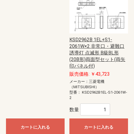
KSD2962B 1EL+S1-
2061W×2 非常口・避難口
誘導灯 点滅形 B級BL形
(20B形)両面型セット(両矢
印パネル付)
販売価格: ￥43,723
メーカー：三菱電機
（MITSUBISHI）
型番：
KSD2962B1EL-S1-2061W-
2
数量
カートに入れる
カートに入れる