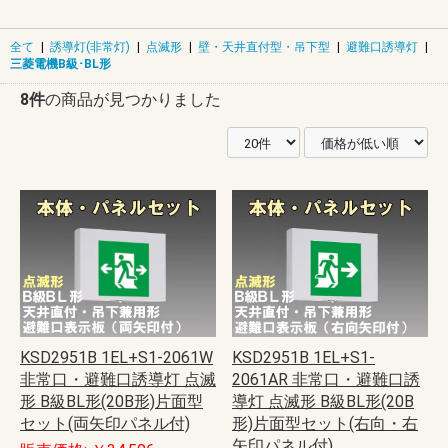
全て
|
誘導灯(非常灯)
|
点滅形
|
壁・天井直付型・吊下型
|
避難口誘導灯
|
三菱電機B級･BL形
8件
の商品が見つかりました
KSD2951B 1EL+S1-2061W
KSD2951B 1EL+S1-
非常口・避難口誘導灯 点滅
2061AR 非常口・避難口誘
形 B級BL形(20B形)片面型
導灯 点滅形 B級BL形(20B
セット(両矢印パネル付)
形)片面型セット(右向・右
矢印パネル付)