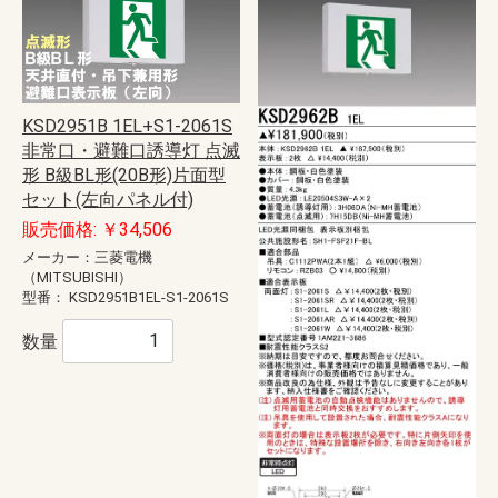
KSD2951B 1EL+S1-2061S
非常口・避難口誘導灯 点滅
形 B級BL形(20B形)片面型
セット(左向パネル付)
販売価格: ￥34,506
メーカー：三菱電機
（MITSUBISHI）
型番：
KSD2951B1EL-S1-2061S
数量