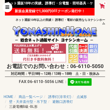
ネット通販18年の実績。誘導灯・分電盤・照明器具・ケ
0
新規会員登録で1,000円OFFクーポン発行中！
ーブル等 様々な資材を取り扱っています。
ネット通販10年以上の実績！ 誘導灯・電材の販売ならヨナシンホー
ム
お電話でのお問い合わせ：06-6110-5050
対応時間：平日9時～12時 / 13時～18時 土・日・祝休み
FAX:06-6110-5056 LINE：
HOME
商品一覧ページ
誘導灯(非常灯)
点滅形
壁・天井直付型・吊下型
避難口誘導灯
三菱電機B級･BL形