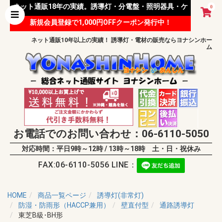
ネット通販18年の実績。誘導灯・分電盤・照明器具・ケ
0
新規会員登録で1,000円OFFクーポン発行中！
ーブル等 様々な資材を取り扱っています。
ネット通販10年以上の実績！ 誘導灯・電材の販売ならヨナシンホー
ム
お電話でのお問い合わせ：06-6110-5050
対応時間：平日9時～12時 / 13時～18時 土・日・祝休み
FAX:06-6110-5056 LINE：
HOME
商品一覧ページ
誘導灯(非常灯)
防湿・防雨形（HACCP兼用）
壁直付型
通路誘導灯
東芝B級･BH形