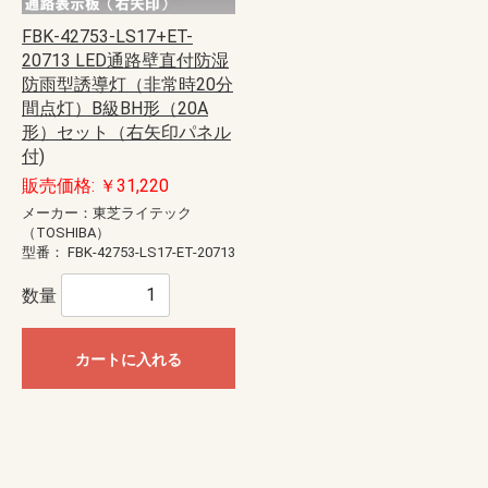
FBK-42753-LS17+ET-
20713 LED通路壁直付防湿
防雨型誘導灯（非常時20分
間点灯）B級BH形（20A
形）セット（右矢印パネル
付)
販売価格: ￥31,220
メーカー：東芝ライテック
（TOSHIBA）
型番：
FBK-42753-LS17-ET-20713
数量
カートに入れる