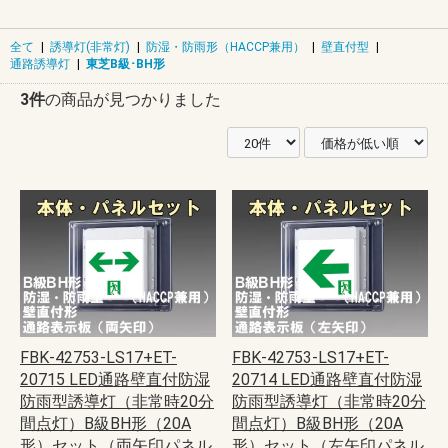
全て
|
誘導灯(非常灯)
|
防湿・防雨形（HACCP兼用）
|
壁直付型
|
通路誘導灯
|
東芝B級･BH形
3件
の商品が見つかりました
FBK-42753-LS17+ET-
FBK-42753-LS17+ET-
20715 LED通路壁直付防湿
20714 LED通路壁直付防湿
防雨型誘導灯（非常時20分
防雨型誘導灯（非常時20分
間点灯）B級BH形（20A
間点灯）B級BH形（20A
形）セット（両矢印パネル
形）セット（左矢印パネル