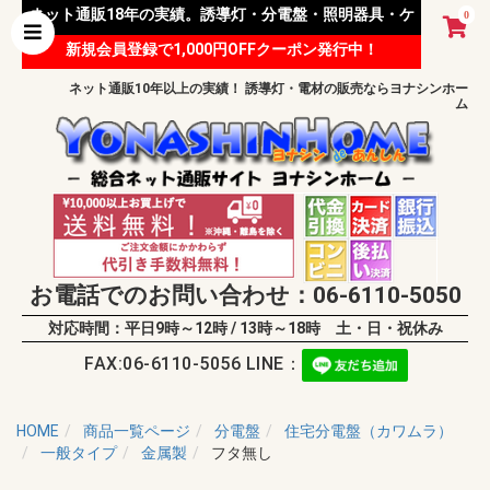
ネット通販18年の実績。誘導灯・分電盤・照明器具・ケ
0
新規会員登録で1,000円OFFクーポン発行中！
ーブル等 様々な資材を取り扱っています。
ネット通販10年以上の実績！ 誘導灯・電材の販売ならヨナシンホー
ム
お電話でのお問い合わせ：06-6110-5050
対応時間：平日9時～12時 / 13時～18時 土・日・祝休み
FAX:06-6110-5056 LINE：
HOME
商品一覧ページ
分電盤
住宅分電盤（カワムラ）
一般タイプ
金属製
フタ無し