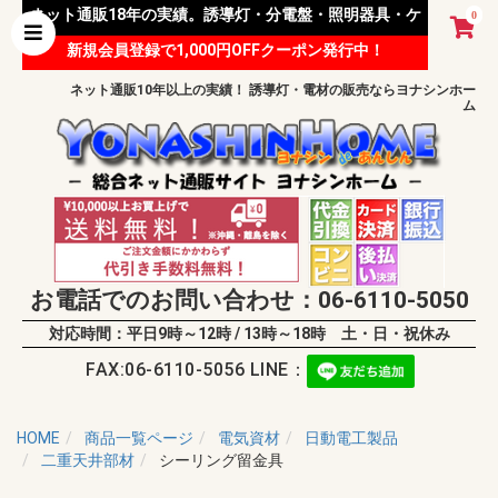
ネット通販18年の実績。誘導灯・分電盤・照明器具・ケ
0
新規会員登録で1,000円OFFクーポン発行中！
ーブル等 様々な資材を取り扱っています。
ネット通販10年以上の実績！ 誘導灯・電材の販売ならヨナシンホー
ム
お電話でのお問い合わせ：06-6110-5050
対応時間：平日9時～12時 / 13時～18時 土・日・祝休み
FAX:06-6110-5056 LINE：
HOME
商品一覧ページ
電気資材
日動電工製品
二重天井部材
シーリング留金具