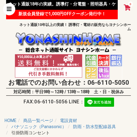
ネット通販18年の実績。誘導灯・分電盤・照明器具・ケ
0
新規会員登録で1,000円OFFクーポン発行中！
ーブル等 様々な資材を取り扱っています。
ネット通販10年以上の実績！ 誘導灯・電材の販売ならヨナシンホー
ム
お電話でのお問い合わせ：06-6110-5050
対応時間：平日9時～12時 / 13時～18時 土・日・祝休み
FAX:06-6110-5056 LINE：
HOME
商品一覧ページ
電設資材
パナソニック（Panasonic）
防雨・防水型配線器具
引掛防雨コンセント