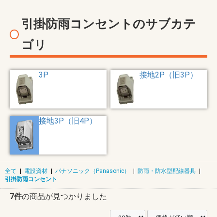
引掛防雨コンセントのサブカテ
ゴリ
3P
接地2P（旧3P）
接地3P（旧4P）
全て
|
電設資材
|
パナソニック（Panasonic）
|
防雨・防水型配線器具
|
引掛防雨コンセント
7件
の商品が見つかりました