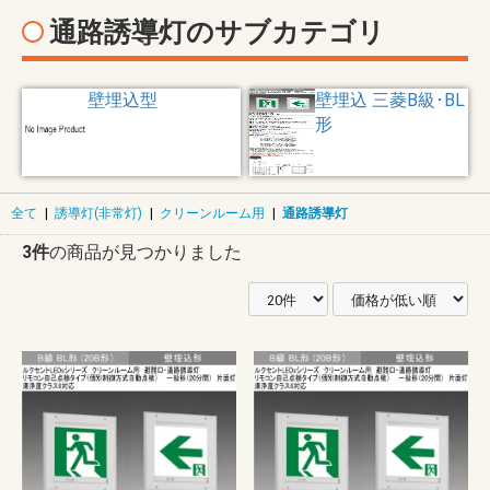
通路誘導灯のサブカテゴリ
壁埋込型
壁埋込 三菱B級･BL
形
全て
|
誘導灯(非常灯)
|
クリーンルーム用
|
通路誘導灯
3件
の商品が見つかりました