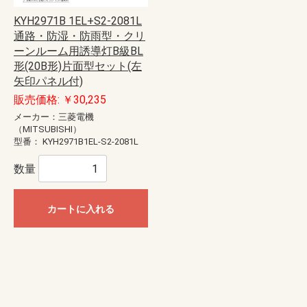
KYH2971B 1EL+S2-2081L
通路・防湿・防雨型・クリ
ーンルーム用誘導灯B級BL
形(20B形)片面型セット(左
矢印パネル付)
販売価格: ￥30,235
メーカー：三菱電機
（MITSUBISHI）
型番：
KYH2971B1EL-S2-2081L
数量
カートに入れる