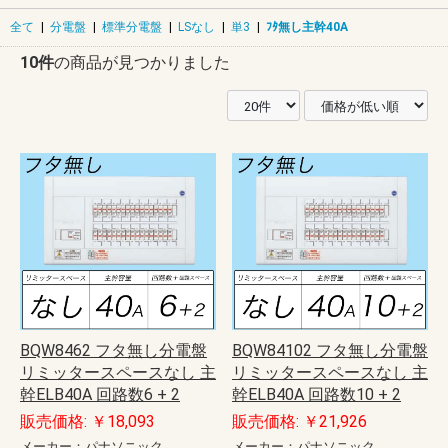
全て
|
分電盤
|
標準分電盤
|
LSなし
|
単3
|
ﾌﾀ無し主幹40A
10件
の商品が見つかりました
BQW8462 フタ無し分電盤
BQW84102 フタ無し分電盤
リミッタースペースなし 主
リミッタースペースなし 主
幹ELB40A 回路数6 + 2
幹ELB40A 回路数10 + 2
販売価格: ￥18,093
販売価格: ￥21,926
メーカー：パナソニック
メーカー：パナソニック