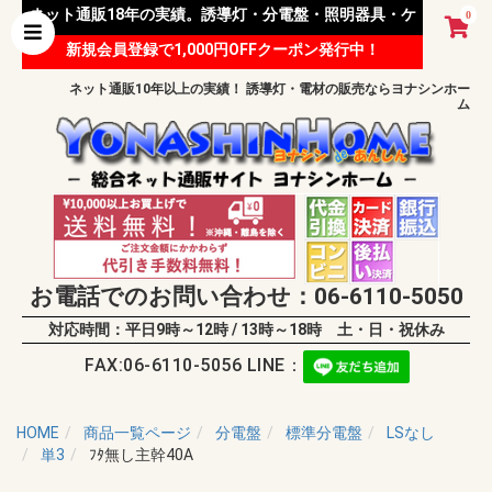
ネット通販18年の実績。誘導灯・分電盤・照明器具・ケ
0
新規会員登録で1,000円OFFクーポン発行中！
ーブル等 様々な資材を取り扱っています。
ネット通販10年以上の実績！ 誘導灯・電材の販売ならヨナシンホー
ム
お電話でのお問い合わせ：06-6110-5050
対応時間：平日9時～12時 / 13時～18時 土・日・祝休み
FAX:06-6110-5056 LINE：
HOME
商品一覧ページ
分電盤
標準分電盤
LSなし
単3
ﾌﾀ無し主幹40A