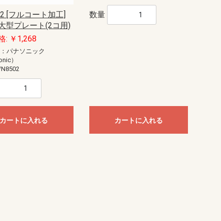
数量
02 [フルコート加工]
大型プレート(2コ用)
: ￥1,268
ー：パナソニック
onic）
N8502
カートに入れる
カートに入れる