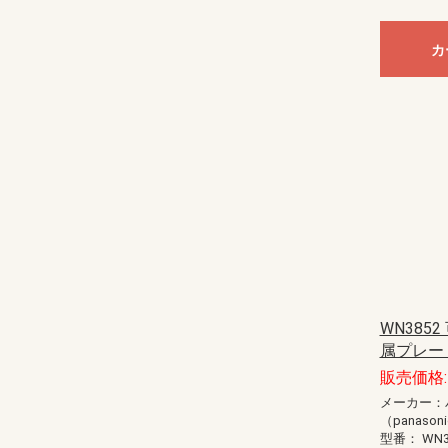
カ
WN385
属プレート
販売価格: 
メーカー：
（panason
型番：
WN3