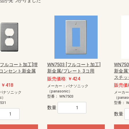
品が見つかりました
1 [フルコート加工]埋
WN7503 [フルコート加工]
WN75
コンセント新金属
新金属/プレート 3コ用
新金属
スチッ
販売価格: ￥424
￥418
販売価格
メーカー：パナソニック
（panasonic）
パナソニック
メーカ
型番：
WN7503
ic）
（panas
531
型番：
W
数量
数量