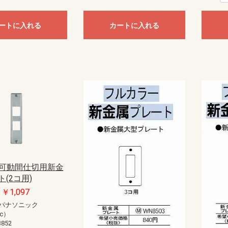
ートに入れる
カートに入れる
2 可動間仕切用新金
(2コ用)
￥1,097
パナソニック
ic）
852