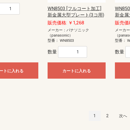
WN8503 [フルコート加工]
WN85
新金属大型プレート(3コ用)
新金属
販売価格: ￥1,268
販売価格
メーカー：パナソニック
メーカ
（panasonic）
（panas
型番：
WN8503
型番：
W
数量
数量
ートに入れる
カートに入れる
1
2
次へ