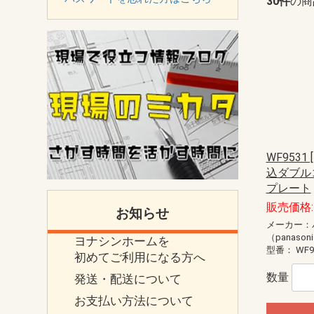
30件
の商
WF953
込ダブル
プレート
販売価格: 
お知らせ
メーカー：
（panason
ヨナシンホームを
型番：
WF9
初めてご利用になる方へ
数量
発送・配送について
お支払い方法について