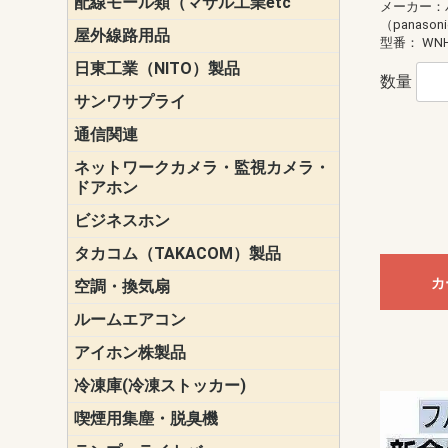
配線モール類（マサル工業etc
壁面用配線
光ファイバ
その他壁面
メタルモー
メタルエフ
ダクトモー
床面用配線
モール備品
メーカー：
エフ）
ー・Gモール
（panason
屋外線路用品
PE支線ガー
ケーブル標
オプトケー
ザ・鳥獣害
自在バンド
電柱標識板
キラベルト
4mm電線防
SZスリーブ
スパイラル
支線ガード
保護カバー
型番：
WNH
日東工業（NITO）製品
カバースイ
キャビネッ
小型動力分
システムラ
端子台
盤用パーツ
プラボック
ブレーカ
数量
サンワサプライ
ペリフェラ
タップ・UP
ケーブル
インク・用
アクセサリ
LAN
DOS／Vパ
通信関連
保安器
プロテクタ
ローゼット
工具・試験
端子取付金
端子板
端末装置
配線用金具
モジュラー
LAN圧着工
ルータ
エッジスイ
ネットワークカメラ・監視カメラ・
NSK（日本
パナソニック(P
ドアホン
ビジネスホン
日立（HITAC
ナカヨ
NEC
OKI
ヘッドセッ
ヤコブイェ
タカコム（TAKACOM）製品
通話録音
留守番電話
音声応答転
緊急情報伝
日課放送
カ
空調・換気扇
標準換気扇
ダクト換気
有圧換気扇
インダクト
パイプファ
シロッコフ
斜流ダクト
エアカーテ
システム部
ルームエアコン
三菱電機(MIT
ダイキン(DAI
アイホン株製品
テレビドア
ドアホン親
ドアホン子
冷凍庫(冷凍ストッカー)
喫煙用集塵・脱臭機
スモークダ