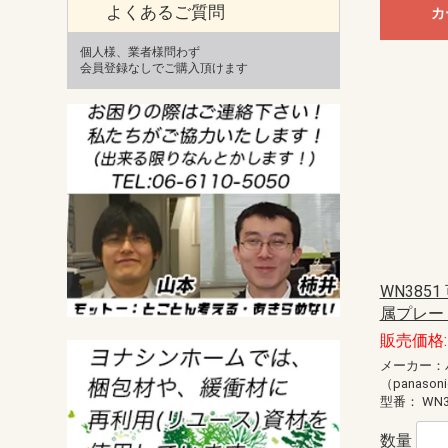
よくあるご質問
カ
個人様、業者様問わず
会員登録なしでご購入頂けます
WN385
属プレート
販売価格: 
メーカー：
（panason
型番：
WN3
数量