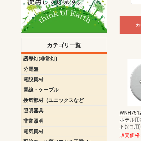
カ
カテゴリ一覧
誘導灯(非常灯)
一般型
一般型(みる
一般型長時間
一般型長時間
点滅形
誘導音付点
防湿・防雨
防湿・防雨
防湿・防雨形
クリーンル
床埋込型
防爆型
客席誘導灯
誘導灯リニ
誘導灯ガー
交換電池（
誘導灯交換
本体単体
パネル単体
リモコン
ク機能付)パ
けバッテリー
用）
クス
分電盤
標準分電盤
電化対応
創エネ対応
あんしん機
分電盤補修
分電盤用ブ
プラスばん
フリーボッ
リニューア
WHMボック
WHM取付ボ
露出化粧枠
半埋込化粧
住宅分電盤
テンパール
電設資材
パナソニック（
神保電器配
東芝配線器
未来工業製
三菱電機
明工社製品
テンパール
電線・ケーブル
切断対応
定尺
換気部材（ユニックスなど
温度ヒュー
フィルター
防虫網
樹脂製グリ
スリーブキ
レジスター
ALCスリーブ-
ACEジョイ
ACEスリー
ACE止水板
厚型 グリル
薄型 グリル
中型 グリル
外風対策 角
外風対策 角
外風対策（
外風対策 丸
外風対策 丸
軒天井用 グ
床下通気用 
給気電動シ
パイプフー
ウェザーカ
防音フード
差圧式吸気
防火ダンパ
風量調整ダ
逆風止ダン
サイレンサ
止水板
UKDF風向
消音・フレ
耐火パテ
照明器具
遠藤照明（E
オーデリック（
コイズミ照
大光電機（DA
東芝ライテ
パナソニック（
三菱電機
クラコ
WNH75
ホテル用
非常照明
ODELIC非常
三菱非常灯
東芝LED非
パナソニック
ト(2コ用)
電気資材
端子台
碍子
圧着端子・
差込みコネ
リレー
インシュロ
日動電工製
ねじなし電
ねじ付き電
厚鋼電線管Z
ボックス・
樹脂製ボッ
CD管・PF
金物類
雑材
エフレック
販売価格: 