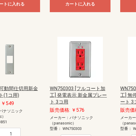
ートに入れる
カートに入れる
1 可動間仕切用新金
WN750303 [フルコート加
WN75
(1コ用)
工] 発電表示 新金属プレー
工] 
ト 3コ用
ート 3
￥549
販売価格: ￥576
販売価格
パナソニック
ic）
メーカー：パナソニック
メーカ
851
（panasonic）
（panas
型番：
WN750303
型番：
W