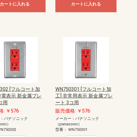
カートに入れる
カートに入れる
0302 [フルコート加
WN750301 [フルコート加
無停電表示 新金属プレ
工] 非常用表示 新金属プレ
コ用
ート 3コ用
: ￥576
販売価格: ￥576
ー：パナソニック
メーカー：パナソニック
onic）
（panasonic）
N750302
型番：
WN750301