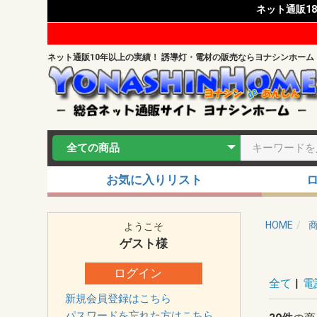
ネット通販1
ネット通販10年以上の実績！ 誘導灯・電材の販売ならヨナシンホーム
お気に入りリスト
HOME
ようこそ
ゲスト
様
ログイン
全て
|
電
新規会員登録はこちら
パスワードを忘れた方はこちら