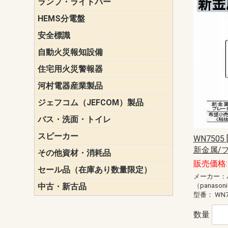
ランプ・ライトバー
パナソニック(P
東芝ライテ
ENDO（遠
三菱電機
HEMS分電盤
マルチ通信
安全標識
誘導標識
自動火災報知設備
パナソニック（
ホーチキ（HO
能美防災（N
ニッタン（NI
住宅用火災警報器
けむり当番
ねつ当番
ガス当番
河村電器産業製品
キャビネッ
動力分電盤
ジェフコム（JEFCOM）製品
LANツール
LEDイルミ
アンカー・
エアコン部
ケーブル保
ケーブル索
リール
作業工具
作業用照明
切削工具
収納機器・
検電器・計
腰回り品・
通線工具
電設化成品
高所作業ポ
パーツ＆ツ
バス・洗面・トイレ
便座
スピーカー
天井スピー
壁掛型スピ
ホーンスピ
コラムスピ
コンパクト
モニタース
インテリア
スピーカー
防滴型スピ
ホール用ス
マルチユー
WN750
新金属/プ
その他資材・消耗品
ビニールテープ
自己融着テ
養生テープ
丸エフ
ネオシール
販売価格: 
セール品（在庫あり数量限定）
照明器具
換気スイッ
ランプ・電
その他資材
メーカー：
（panason
中古・新古品
配線器具
照明器具
型番：
WN7
数量