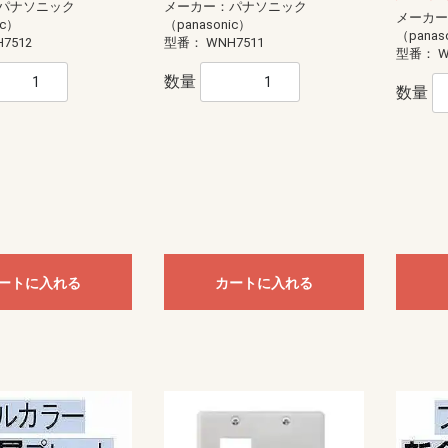
モール（エフ・ニュー
ー配線用モール
配線用モール（ケーサ
ル
モール
ル
モール（ガードマン）
ニュー・エフモール
エフモール
オプトモール
テープ付オプトモール
イリズミ
デズミ
マガリ
貫通カバー
ファイバーホルダー
タチアゲ
フレキジョイント
引込カバー
ケーサー
Gモール
テープ付スリットモール
メタルモール
ジョイントカップリング
ブッシング
フラットエルボ
インターナルエルボ
エクスターナルエルボ
ティー
コンビネーションコネクター
コーナーボックス
ジャンクションボックス
ストレートボックスコネクター
フレキジョイント
エンドキャップ
ジョイントカップリング後付け型
フラットエルボ後付け型
インターナルエルボ後付け型
エクスターナルエルボ後付け型
パーテーション
ケーブルパッチン
アースバー
メタルモール用補修塗料
ボックス
ボックスセパレータ
ジョイントキャップ
エンド
フリージョイント
アウトレット
その他等
メタルエフモールテープ付
イリズミ
デズミ
エンド
マガリ
コンビネーション
ジョイントカバー
ブッシング
フレキジョイント
エムケーダクト
屋外用エムケーダクト
エルダクト
ガードマンII R型
ガードマンII R型（セパレートタイ
ガードマンII 平面マガリ
ガードマンII T型ブンキ
ガードマンII GIIフリーレット
ガードマンII ブンキ
ガードマンII タチアゲ
ガードマンII コンセントボックス
ガードマンII エンド
ガードマンII パーテーション
ガードマンII アルミ
ガードマンII アルミ 平面マガリ
ガードマンII アルミ T型ブンキ
ガードマンII フラット
軟質プロテクタ
ガードマンII ラン
モールカッター
マヂックステッカー
その他関連商品
パナソニック
メーカー：パナソニック
メーカ
）
プ）
ic）
（panasonic）
ド
識・防護カバー
ブルカバー
対策トゲつきシート
用保護カバー
護カバー
スリーブ
イエロー
トラ
ジョイントタイプ
オーバーラップタイプ丸型ケーブ
オーバーラップタイプSSケーブル
（panas
7512
型番：
WNH7511
ル用
用
型番：
W
ッチ
ト
電盤
ック
ス
【CKS】電線直締用
【CKL】圧着端子用
【CBS】バック式
【DCS】切換
【DBS】バック式切換
ORZ形屋外用キャビネット
ステンレス屋外用キャビネット
盤用キャビネット
主幹：ELB
主幹：CB
ラックオプション
【HP-J】一次送り
【TBE】固定式（経済形）
【TBF-J】ブレーカ用(経済形)
【TBF-W】ブレーカ用(経済形)
【TBJ】分岐（一種耐熱登録品）
【TBN】ニュートラル端子
【TBP】電力用
【TBS】スタッド（一種耐熱登録
【TBT】二段形
【TBZ・TBZ-A】ブレーカ用(直結
【TBZ-E】アース用(直締端子形)
【TK】協約形
オプション
配線用
盤取付用
汎用タイプ
高性能タイプ
仮設ボックス
コントロールボックス（小型FA
情報通信ボックス
プルボックス
エンクローズドブレーカ
サーキットブレーカ
プラグインブレーカ
漏電ブレーカ
数量
品）
端子形・リペア端子形)
用）
数量
ル
S
紙
ーツ
ドッキング
エクステンダー
BTヘッドセット
ビーコン
USB季節商品
USBグッズ
ゲーム関連
LED
ドッキングステーション
拡声器
NFC
メディアプレーヤー
ラミネータ
BTヘッドセット・アダプタ
スキャナ
カメラ
その他ペリフェラル
プレゼンテーション
コードリーダー
KVM
スピーカー
シュレッダー
NFC・ビーコン
ヘッドホン・マイク
キーボード
マウス
USBハブ
カードリーダー
USBコンバータ他
テンキー
分配器
切替器(KVM以外)
モバイルバッテリー
ACアダプタ
タップ
HDMIケーブル
変換アダプタ
変換アダプタ他
電話ケーブル・アダプタ
IEEE1394ケーブル
SCSIケーブル
USBケーブル
プリンタケーブル
AVケーブル
RS-232Cケーブル
その他ケーブル
モニタケーブル
アダプタ他
用紙
インクジェットラベル
レーザー用紙
レーザーラベル
手作り用紙
インク
その他用紙
インクジェット用紙
マルチラベル
タブレットケース
タッチペン
マウスアクセサリー
車載アクセサリー
リストレスト
フィルター
メモリーケース
バッグ
スマートフォン
インナー・クッション
タブレット
メモリーケース
電子辞書
スタンド
各種カバー
PDA
メディアケース
カメラアクセサリ
データホルダー
保護フィルム
クリーナー
セキュリティ用品
キーボードカバー
耐震グッズ
マウスパッド
ケーブルアクセサリ
LAN機器
光ケーブル他
LANケーブル
LANケーブル用機器
ノートクーラー
DOS/Vパーツ
ー
器
具
プラグ
具・治具他
ッチ
通信用
電話用
セキュリティ機器）
anasonic)
レコーダー
IPネットワークカメラ
スイッチ
コンバーター・トランシーバ
ビデオサーバ
オプション品
モニター
ダミーカメラ
防犯シール・防犯看板
屋外センサーカメラ
玄関子機
増設用子機
増設モニター・モニター子機
テレビドアホン
ネットワークドアホン
ホームネットワークシステム
オプション
HI）
ト
ンセン
integralX
Xiシリーズ
IFシリーズ
アスパイアX
送
達
ートに入れる
カートに入れる
扇
ファン
ン
ァン
ファン
ン
材
三菱電機
パナソニック電工
三菱電機
パナソニック電工
業務用有圧換気扇
有圧換気扇システム部材
三菱電機
パナソニック電工
ストレートシロッコファン24時間
ストレートシロッコファン
片吸込形シロッコファン
三菱電機
パナソニック電工
三菱電機
パナソニック電工
産業用送風機システム部材
SUBISHI)
KIN)
6畳用
8畳用
10畳用
12畳用
14畳用
16畳用
18畳用
20畳用
23畳用
26畳用
29畳用
6畳用
8畳用
10畳用
12畳用
14畳用
18畳用
20畳用
23畳用
26畳用
29畳用
ホンセット品
機
機
ッシュ
スモークナビ搭載シリーズ
フラットシリーズ
コンパクトタイプ
交換用フィルター