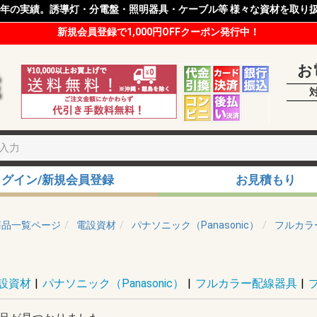
8年の実績。誘導灯・分電盤・照明器具・ケーブル等 様々な資材を取り
新規会員登録で1,000円OFFクーポン発行中！
お
ログイン/新規会員登録
お見積もり
商品一覧ページ
電設資材
パナソニック（Panasonic）
フルカラ
設資材
|
パナソニック（Panasonic）
|
フルカラー配線器具
|