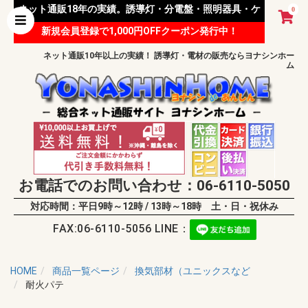
ネット通販18年の実績。誘導灯・分電盤・照明器具・ケ
0
新規会員登録で1,000円OFFクーポン発行中！
ーブル等 様々な資材を取り扱っています。
ネット通販10年以上の実績！ 誘導灯・電材の販売ならヨナシンホー
ム
お電話でのお問い合わせ：06-6110-5050
対応時間：平日9時～12時 / 13時～18時 土・日・祝休み
FAX:06-6110-5056 LINE：
HOME
商品一覧ページ
換気部材（ユニックスなど
耐火パテ