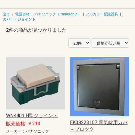
全て
|
電設資材
|
パナソニック（Panasonic）
|
フルカラー配線器具
|
カバー・ジョイント
2件
の商品が見つかりました
WN4401 H型ジョイント
EK38223107 電気錠用カバ
販売価格: ￥213
－ブロツク
メーカー：パナソニック