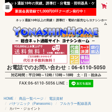
ネット通販18年の実績。誘導灯・分電盤・照明器具・ケ
0
新規会員登録で1,000円OFFクーポン発行中！
ーブル等 様々な資材を取り扱っています。
ネット通販10年以上の実績！ 誘導灯・電材の販売ならヨナシンホー
ム
お電話でのお問い合わせ：06-6110-5050
対応時間：平日9時～12時 / 13時～18時 土・日・祝休み
FAX:06-6110-5056 LINE：
HOME
商品一覧ページ
電設資材
パナソニック（Panasonic）
フルカラー配線器具
カバー・ジョイント