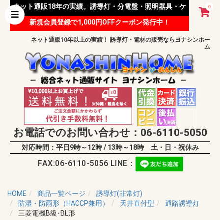
ネット通販18年の実績。誘導灯・分電盤・照明器具・ケ
0
新規会員登録で1,000円OFFクーポン発行中！
ーブル等 様々な資材を取り扱っています。
ネット通販10年以上の実績！ 誘導灯・電材の販売ならヨナシンホー
ム
お電話でのお問い合わせ：06-6110-5050
対応時間：平日9時～12時 / 13時～18時 土・日・祝休み
FAX:06-6110-5056 LINE：
HOME
商品一覧ページ
誘導灯(非常灯)
防湿・防雨形（HACCP兼用）
天井直付型
通路誘導灯
三菱電機B級･BL形