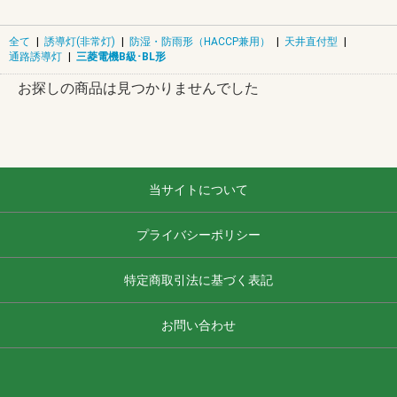
全て
|
誘導灯(非常灯)
|
防湿・防雨形（HACCP兼用）
|
天井直付型
|
通路誘導灯
|
三菱電機B級･BL形
お探しの商品は見つかりませんでした
当サイトについて
プライバシーポリシー
特定商取引法に基づく表記
お問い合わせ