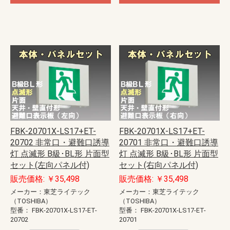
FBK-20701X-LS17+ET-
FBK-20701X-LS17+ET-
20702 非常口・避難口誘導
20701 非常口・避難口誘導
灯 点滅形 B級･BL形 片面型
灯 点滅形 B級･BL形 片面型
セット(左向パネル付)
セット(右向パネル付)
販売価格: ￥35,498
販売価格: ￥35,498
メーカー：東芝ライテック
メーカー：東芝ライテック
（TOSHIBA）
（TOSHIBA）
型番：
FBK-20701X-LS17-ET-
型番：
FBK-20701X-LS17-ET-
20702
20701