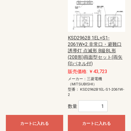
KSD2962B 1EL+S1-
2061W×2 非常口・避難口
誘導灯 点滅形 B級BL形
(20B形)両面型セット(両矢
印パネル付)
販売価格: ￥43,723
メーカー：三菱電機
（MITSUBISHI）
型番：
KSD2962B1EL-S1-2061W-
2
数量
カートに入れる
カートに入れる