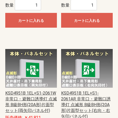
数量
数量
カートに入れる
カートに入れる
KSD4951B 1EL+S1-2061W
KSD4951B 1EL+S1-
非常口・避難口誘導灯 点滅
2061AR 非常口・避難口誘
形 B級BH形(20A形)片面型
導灯 点滅形 B級BH形(20A
セット(両矢印パネル付)
形)片面型セット(右向・右
矢印パネル付)
販売価格: ￥41,821