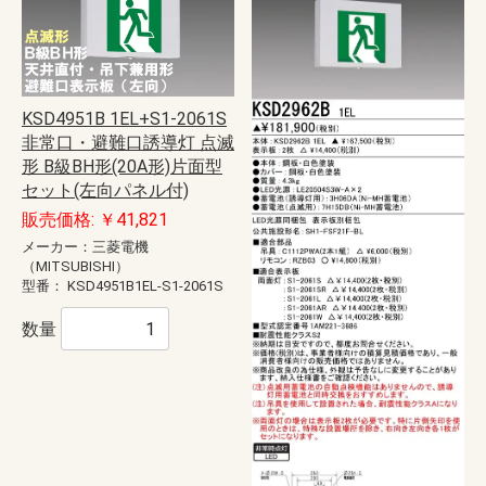
KSD4951B 1EL+S1-2061S
非常口・避難口誘導灯 点滅
形 B級BH形(20A形)片面型
セット(左向パネル付)
販売価格: ￥41,821
メーカー：三菱電機
（MITSUBISHI）
型番：
KSD4951B1EL-S1-2061S
数量