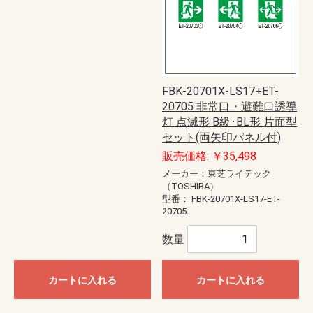
FBK-20701X-LS17+ET-
20705 非常口・避難口誘導
灯 点滅形 B級･BL形 片面型
セット(両矢印パネル付)
販売価格: ￥35,498
メーカー：東芝ライテック
（TOSHIBA）
型番：
FBK-20701X-LS17-ET-
20705
数量
カートに入れる
カートに入れる