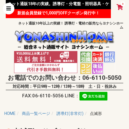
ネット通販18年の実績。誘導灯・分電盤・照明器具・ケ
0
新規会員登録で1,000円OFFクーポン発行中！
ーブル等 様々な資材を取り扱っています。
ネット通販10年以上の実績！ 誘導灯・電材の販売ならヨナシンホー
ム
お電話でのお問い合わせ：06-6110-5050
対応時間：平日9時～12時 / 13時～18時 土・日・祝休み
FAX:06-6110-5056 LINE：
HOME
商品一覧ページ
誘導灯(非常灯)
点滅形