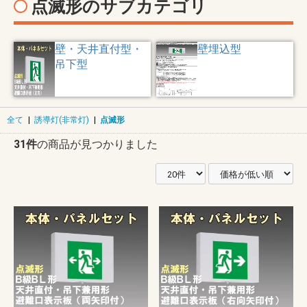
点滅形のサブカテゴリ
壁・天井直付型・
壁埋込型
吊下型
全て
|
誘導灯(非常灯)
|
点滅形
31件
の商品が見つかりました