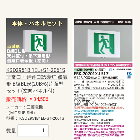
KSD2951B 1EL+S1-2061S
非常口・避難口誘導灯 点滅
形 B級BL形(20B形)片面型
セット(左向パネル付)
販売価格: ￥34,506
メーカー：三菱電機
（MITSUBISHI）
型番：
KSD2951B1EL-S1-2061S
数量