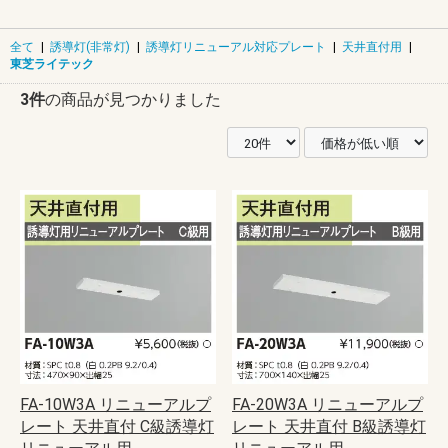
全て
|
誘導灯(非常灯)
|
誘導灯リニューアル対応プレート
|
天井直付用
|
東芝ライテック
3件
の商品が見つかりました
FA-10W3A リニューアルプ
FA-20W3A リニューアルプ
レート 天井直付 C級誘導灯
レート 天井直付 B級誘導灯