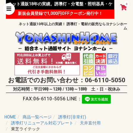
ネット通販18年の実績。誘導灯・分電盤・照明器具・ケ
0
新規会員登録で1,000円OFFクーポン発行中！
ーブル等 様々な資材を取り扱っています。
ネット通販10年以上の実績！ 誘導灯・電材の販売ならヨナシンホー
ム
お電話でのお問い合わせ：06-6110-5050
対応時間：平日9時～12時 / 13時～18時 土・日・祝休み
FAX:06-6110-5056 LINE：
HOME
商品一覧ページ
誘導灯(非常灯)
誘導灯リニューアル対応プレート
天井直付用
東芝ライテック