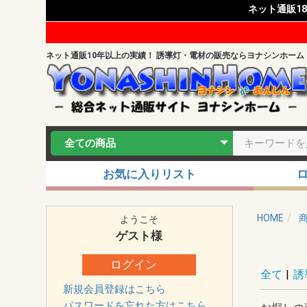
ネット通販1
ネット通販10年以上の実績！ 誘導灯・電材の販売ならヨナシンホーム
お気に入りリスト
HOME
ようこそ
ゲスト
様
ログイン
全て
|
誘
新規会員登録はこちら
パスワードを忘れた方はこちら