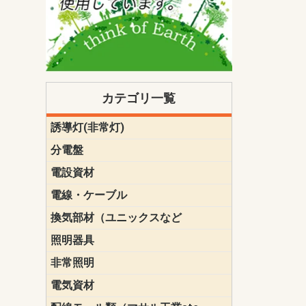
カテゴリ一覧
誘導灯(非常灯)
一般型
一般型(みる
一般型長時間
一般型長時間
点滅形
誘導音付点
防湿・防雨
防湿・防雨
防湿・防雨形
クリーンル
床埋込型
防爆型
客席誘導灯
誘導灯リニ
誘導灯ガー
交換電池（
誘導灯交換
本体単体
パネル単体
リモコン
ク機能付)パ
けバッテリー
用）
クス
分電盤
標準分電盤
電化対応
創エネ対応
あんしん機
分電盤補修
分電盤用ブ
プラスばん
フリーボッ
リニューア
WHMボック
WHM取付ボ
露出化粧枠
半埋込化粧
住宅分電盤
テンパール
電設資材
パナソニック（
神保電器配
東芝配線器
未来工業製
三菱電機
明工社製品
テンパール
電線・ケーブル
切断対応
定尺
換気部材（ユニックスなど
温度ヒュー
フィルター
防虫網
樹脂製グリ
スリーブキ
レジスター
ALCスリーブ-
ACEジョイ
ACEスリー
ACE止水板
厚型 グリル
薄型 グリル
中型 グリル
外風対策 角
外風対策 角
外風対策（
外風対策 丸
外風対策 丸
軒天井用 グ
床下通気用 
給気電動シ
パイプフー
ウェザーカ
防音フード
差圧式吸気
防火ダンパ
風量調整ダ
逆風止ダン
サイレンサ
止水板
UKDF風向
消音・フレ
耐火パテ
照明器具
遠藤照明（E
オーデリック（
コイズミ照
大光電機（DA
東芝ライテ
パナソニック（
三菱電機
クラコ
非常照明
ODELIC非常
三菱非常灯
東芝LED非
パナソニック
電気資材
端子台
碍子
圧着端子・
差込みコネ
リレー
インシュロ
日動電工製
ねじなし電
ねじ付き電
厚鋼電線管Z
ボックス・
樹脂製ボッ
CD管・PF
金物類
雑材
エフレック