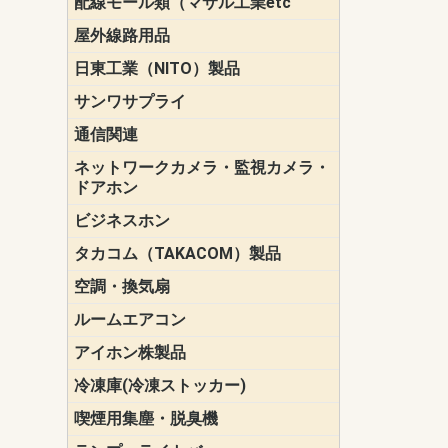
配線モール類（マサル工業etc
壁面用配線
光ファイバ
その他壁面
メタルモー
メタルエフ
ダクトモー
床面用配線
モール備品
エフ）
ー・Gモール
屋外線路用品
PE支線ガー
ケーブル標
オプトケー
ザ・鳥獣害
自在バンド
電柱標識板
キラベルト
4mm電線防
SZスリーブ
スパイラル
支線ガード
保護カバー
日東工業（NITO）製品
カバースイ
キャビネッ
小型動力分
システムラ
端子台
盤用パーツ
プラボック
ブレーカ
サンワサプライ
ペリフェラ
タップ・UP
ケーブル
インク・用
アクセサリ
LAN
DOS／Vパ
通信関連
保安器
プロテクタ
ローゼット
工具・試験
端子取付金
端子板
端末装置
配線用金具
モジュラー
LAN圧着工
ルータ
エッジスイ
ネットワークカメラ・監視カメラ・
NSK（日本
パナソニック(P
ドアホン
ビジネスホン
日立（HITAC
ナカヨ
NEC
OKI
ヘッドセッ
ヤコブイェ
タカコム（TAKACOM）製品
通話録音
留守番電話
音声応答転
緊急情報伝
日課放送
空調・換気扇
標準換気扇
ダクト換気
有圧換気扇
インダクト
パイプファ
シロッコフ
斜流ダクト
エアカーテ
システム部
ルームエアコン
三菱電機(MIT
ダイキン(DAI
アイホン株製品
テレビドア
ドアホン親
ドアホン子
冷凍庫(冷凍ストッカー)
喫煙用集塵・脱臭機
スモークダ