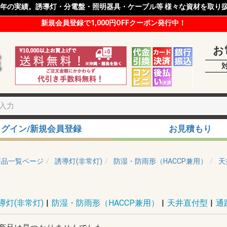
8年の実績。誘導灯・分電盤・照明器具・ケーブル等 様々な資材を取り
新規会員登録で1,000円OFFクーポン発行中！
お
ログイン/新規会員登録
お見積もり
商品一覧ページ
誘導灯(非常灯)
防湿・防雨形（HACCP兼用）
天
導灯(非常灯)
|
防湿・防雨形（HACCP兼用）
|
天井直付型
|
通