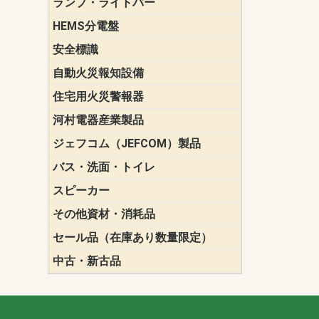
ランプ・ライトバー
パナソニック(P
東芝ライテ
ENDO（遠
三菱電機
HEMS分電盤
マルチ通信
安全標識
誘導標識
自動火災報知設備
パナソニック（
ホーチキ（HO
能美防災（N
ニッタン（NI
住宅用火災警報器
けむり当番
ねつ当番
ガス当番
河村電器産業製品
キャビネッ
動力分電盤
ジェフコム（JEFCOM）製品
LANツール
LEDイルミ
アンカー・
エアコン部
ケーブル保
ケーブル索
リール
作業工具
作業用照明
切削工具
収納機器・
検電器・計
腰回り品・
通線工具
電設化成品
高所作業ポ
パーツ＆ツ
バス・洗面・トイレ
便座
スピーカー
天井スピー
壁掛型スピ
ホーンスピ
コラムスピ
コンパクト
モニタース
インテリア
スピーカー
防滴型スピ
ホール用ス
マルチユー
その他資材・消耗品
ビニールテープ
自己融着テ
養生テープ
丸エフ
ネオシール
セール品（在庫あり数量限定）
照明器具
換気スイッ
ランプ・電
その他資材
中古・新古品
配線器具
照明器具