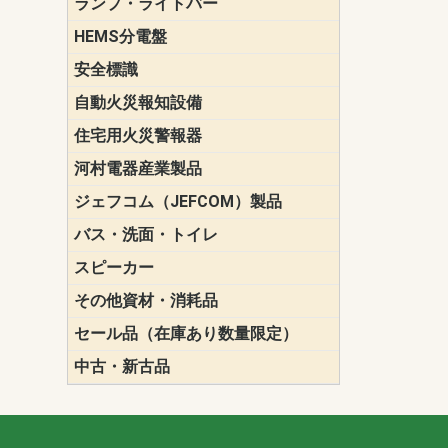
ランプ・ライトバー
パナソニック(P
東芝ライテ
ENDO（遠
三菱電機
HEMS分電盤
マルチ通信
安全標識
誘導標識
自動火災報知設備
パナソニック（
ホーチキ（HO
能美防災（N
ニッタン（NI
住宅用火災警報器
けむり当番
ねつ当番
ガス当番
河村電器産業製品
キャビネッ
動力分電盤
ジェフコム（JEFCOM）製品
LANツール
LEDイルミ
アンカー・
エアコン部
ケーブル保
ケーブル索
リール
作業工具
作業用照明
切削工具
収納機器・
検電器・計
腰回り品・
通線工具
電設化成品
高所作業ポ
パーツ＆ツ
バス・洗面・トイレ
便座
スピーカー
天井スピー
壁掛型スピ
ホーンスピ
コラムスピ
コンパクト
モニタース
インテリア
スピーカー
防滴型スピ
ホール用ス
マルチユー
その他資材・消耗品
ビニールテープ
自己融着テ
養生テープ
丸エフ
ネオシール
セール品（在庫あり数量限定）
照明器具
換気スイッ
ランプ・電
その他資材
中古・新古品
配線器具
照明器具