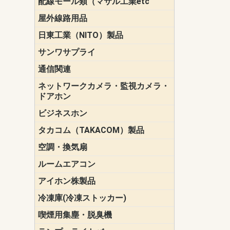
配線モール類（マサル工業etc
壁面用配線
光ファイバ
その他壁面
メタルモー
メタルエフ
ダクトモー
床面用配線
モール備品
エフ）
ー・Gモール
屋外線路用品
PE支線ガー
ケーブル標
オプトケー
ザ・鳥獣害
自在バンド
電柱標識板
キラベルト
4mm電線防
SZスリーブ
スパイラル
支線ガード
保護カバー
日東工業（NITO）製品
カバースイ
キャビネッ
小型動力分
システムラ
端子台
盤用パーツ
プラボック
ブレーカ
サンワサプライ
ペリフェラ
タップ・UP
ケーブル
インク・用
アクセサリ
LAN
DOS／Vパ
通信関連
保安器
プロテクタ
ローゼット
工具・試験
端子取付金
端子板
端末装置
配線用金具
モジュラー
LAN圧着工
ルータ
エッジスイ
ネットワークカメラ・監視カメラ・
NSK（日本
パナソニック(P
ドアホン
ビジネスホン
日立（HITAC
ナカヨ
NEC
OKI
ヘッドセッ
ヤコブイェ
タカコム（TAKACOM）製品
通話録音
留守番電話
音声応答転
緊急情報伝
日課放送
空調・換気扇
標準換気扇
ダクト換気
有圧換気扇
インダクト
パイプファ
シロッコフ
斜流ダクト
エアカーテ
システム部
ルームエアコン
三菱電機(MIT
ダイキン(DAI
アイホン株製品
テレビドア
ドアホン親
ドアホン子
冷凍庫(冷凍ストッカー)
喫煙用集塵・脱臭機
スモークダ