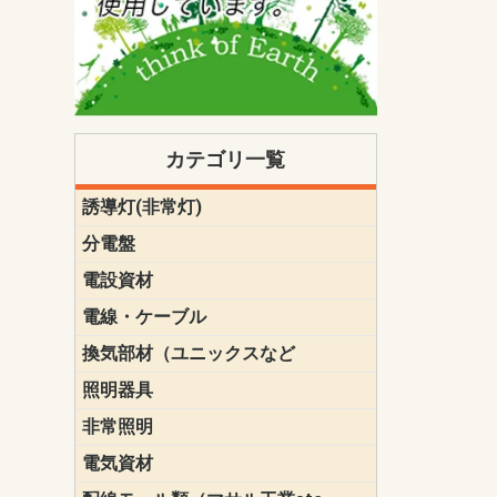
カテゴリ一覧
誘導灯(非常灯)
一般型
一般型(みる
一般型長時間
一般型長時間
点滅形
誘導音付点
防湿・防雨
防湿・防雨
防湿・防雨形
クリーンル
床埋込型
防爆型
客席誘導灯
誘導灯リニ
誘導灯ガー
交換電池（
誘導灯交換
本体単体
パネル単体
リモコン
ク機能付)パ
けバッテリー
用）
クス
分電盤
標準分電盤
電化対応
創エネ対応
あんしん機
分電盤補修
分電盤用ブ
プラスばん
フリーボッ
リニューア
WHMボック
WHM取付ボ
露出化粧枠
半埋込化粧
住宅分電盤
テンパール
電設資材
パナソニック（
神保電器配
東芝配線器
未来工業製
三菱電機
明工社製品
テンパール
電線・ケーブル
切断対応
定尺
換気部材（ユニックスなど
温度ヒュー
フィルター
防虫網
樹脂製グリ
スリーブキ
レジスター
ALCスリーブ-
ACEジョイ
ACEスリー
ACE止水板
厚型 グリル
薄型 グリル
中型 グリル
外風対策 角
外風対策 角
外風対策（
外風対策 丸
外風対策 丸
軒天井用 グ
床下通気用 
給気電動シ
パイプフー
ウェザーカ
防音フード
差圧式吸気
防火ダンパ
風量調整ダ
逆風止ダン
サイレンサ
止水板
UKDF風向
消音・フレ
耐火パテ
照明器具
遠藤照明（E
オーデリック（
コイズミ照
大光電機（DA
東芝ライテ
パナソニック（
三菱電機
クラコ
非常照明
ODELIC非常
三菱非常灯
東芝LED非
パナソニック
電気資材
端子台
碍子
圧着端子・
差込みコネ
リレー
インシュロ
日動電工製
ねじなし電
ねじ付き電
厚鋼電線管Z
ボックス・
樹脂製ボッ
CD管・PF
金物類
雑材
エフレック