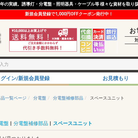
8年の実績。誘導灯・分電盤・照明器具・ケーブル等 様々な資材を取り
新規会員登録で1,000円OFFクーポン発行中！
お
ログイン/新規会員登録
お見積もり
商品一覧ページ
分電盤
分電盤補修部品
スペースユニット
電盤
|
分電盤補修部品
|
スペースユニット