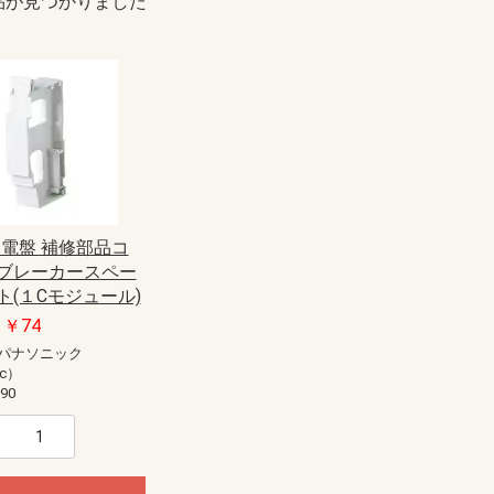
品が見つかりました
 分電盤 補修部品コ
ブレーカースペー
ト(１Cモジュール)
 ￥74
パナソニック
ic）
90