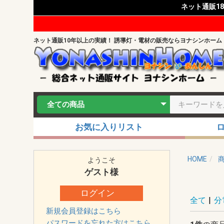
ネット通販1
ネット通販10年以上の実績！ 誘導灯・電材の販売ならヨナシンホーム
お気に入りリスト
HOME
ようこそ
ゲスト
様
ログイン
全て
|
分
新規会員登録はこちら
パスワードを忘れた方はこちら