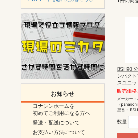
1件
の商
BSH90
ンパクト
スユニッ
販売価格:
お知らせ
メーカー：
（panason
ヨナシンホームを
型番：
BSH
初めてご利用になる方へ
数量
発送・配送について
お支払い方法について