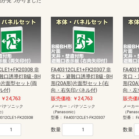
品が見つかりました
CLE1+FK20308 非
FA40312CLE1+FK20307 非
FA403
難口誘導灯B級･BH
常口・避難口誘導灯B級･BH
常口・
形)片面型セット(両
形(20A形)片面型セット(右
形(20
ル付)
向・右矢印パネル付)
向・左
￥24,763
販売価格: ￥24,763
販売価格
パナソニック
メーカー：パナソニック
メーカ
ic）
（Panasonic）
（Panas
0312CLE1-FK20308
型番：
FA40312CLE1-FK20307
型番：
F
数量
数量