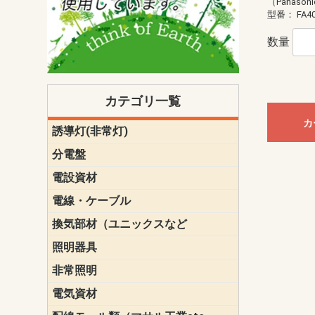
（Panason
型番：
FA4
数量
カテゴリ一覧
カ
誘導灯(非常灯)
一般型
一般型(みる
一般型長時間
一般型長時間
点滅形
誘導音付点
防湿・防雨
防湿・防雨
防湿・防雨形
クリーンル
床埋込型
防爆型
客席誘導灯
誘導灯リニ
誘導灯ガー
交換電池（
誘導灯交換
本体単体
パネル単体
リモコン
ク機能付)パ
けバッテリー
用）
クス
分電盤
標準分電盤
電化対応
創エネ対応
あんしん機
分電盤補修
分電盤用ブ
プラスばん
フリーボッ
リニューア
WHMボック
WHM取付ボ
露出化粧枠
半埋込化粧
住宅分電盤
テンパール
電設資材
パナソニック（
神保電器配
東芝配線器
未来工業製
三菱電機
明工社製品
テンパール
電線・ケーブル
切断対応
定尺
換気部材（ユニックスなど
温度ヒュー
フィルター
防虫網
樹脂製グリ
スリーブキ
レジスター
ALCスリーブ-
ACEジョイ
ACEスリー
ACE止水板
厚型 グリル
薄型 グリル
中型 グリル
外風対策 角
外風対策 角
外風対策（
外風対策 丸
外風対策 丸
軒天井用 グ
床下通気用 
給気電動シ
パイプフー
ウェザーカ
防音フード
差圧式吸気
防火ダンパ
風量調整ダ
逆風止ダン
サイレンサ
止水板
UKDF風向
消音・フレ
耐火パテ
照明器具
遠藤照明（E
オーデリック（
コイズミ照
大光電機（DA
東芝ライテ
パナソニック（
三菱電機
クラコ
非常照明
ODELIC非常
三菱非常灯
東芝LED非
パナソニック
電気資材
端子台
碍子
圧着端子・
差込みコネ
リレー
インシュロ
日動電工製
ねじなし電
ねじ付き電
厚鋼電線管Z
ボックス・
樹脂製ボッ
CD管・PF
金物類
雑材
エフレック