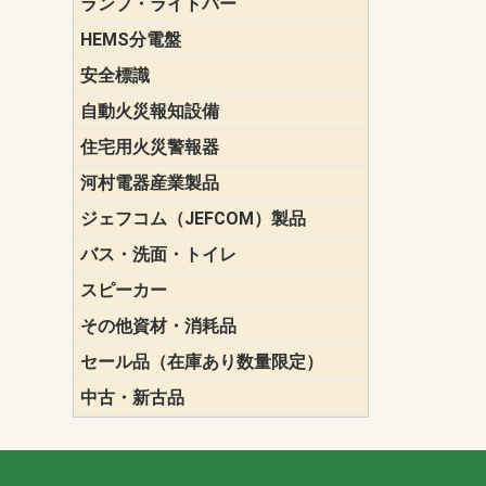
ランプ・ライトバー
パナソニック(P
東芝ライテ
ENDO（遠
三菱電機
HEMS分電盤
マルチ通信
安全標識
誘導標識
自動火災報知設備
パナソニック（
ホーチキ（HO
能美防災（N
ニッタン（NI
住宅用火災警報器
けむり当番
ねつ当番
ガス当番
河村電器産業製品
キャビネッ
動力分電盤
ジェフコム（JEFCOM）製品
LANツール
LEDイルミ
アンカー・
エアコン部
ケーブル保
ケーブル索
リール
作業工具
作業用照明
切削工具
収納機器・
検電器・計
腰回り品・
通線工具
電設化成品
高所作業ポ
パーツ＆ツ
バス・洗面・トイレ
便座
スピーカー
天井スピー
壁掛型スピ
ホーンスピ
コラムスピ
コンパクト
モニタース
インテリア
スピーカー
防滴型スピ
ホール用ス
マルチユー
その他資材・消耗品
ビニールテープ
自己融着テ
養生テープ
丸エフ
ネオシール
セール品（在庫あり数量限定）
照明器具
換気スイッ
ランプ・電
その他資材
中古・新古品
配線器具
照明器具