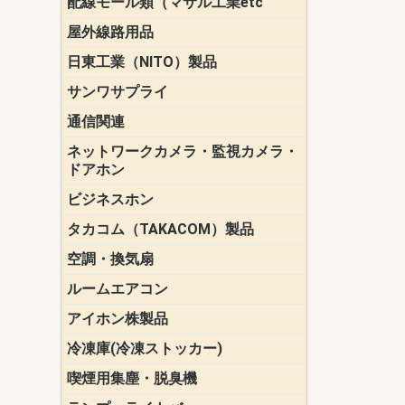
配線モール類（マサル工業etc
壁面用配線
光ファイバ
その他壁面
メタルモー
メタルエフ
ダクトモー
床面用配線
モール備品
エフ）
ー・Gモール
屋外線路用品
PE支線ガー
ケーブル標
オプトケー
ザ・鳥獣害
自在バンド
電柱標識板
キラベルト
4mm電線防
SZスリーブ
スパイラル
支線ガード
保護カバー
日東工業（NITO）製品
カバースイ
キャビネッ
小型動力分
システムラ
端子台
盤用パーツ
プラボック
ブレーカ
サンワサプライ
ペリフェラ
タップ・UP
ケーブル
インク・用
アクセサリ
LAN
DOS／Vパ
通信関連
保安器
プロテクタ
ローゼット
工具・試験
端子取付金
端子板
端末装置
配線用金具
モジュラー
LAN圧着工
ルータ
エッジスイ
ネットワークカメラ・監視カメラ・
NSK（日本
パナソニック(P
ドアホン
ビジネスホン
日立（HITAC
ナカヨ
NEC
OKI
ヘッドセッ
ヤコブイェ
タカコム（TAKACOM）製品
通話録音
留守番電話
音声応答転
緊急情報伝
日課放送
空調・換気扇
標準換気扇
ダクト換気
有圧換気扇
インダクト
パイプファ
シロッコフ
斜流ダクト
エアカーテ
システム部
ルームエアコン
三菱電機(MIT
ダイキン(DAI
アイホン株製品
テレビドア
ドアホン親
ドアホン子
冷凍庫(冷凍ストッカー)
喫煙用集塵・脱臭機
スモークダ