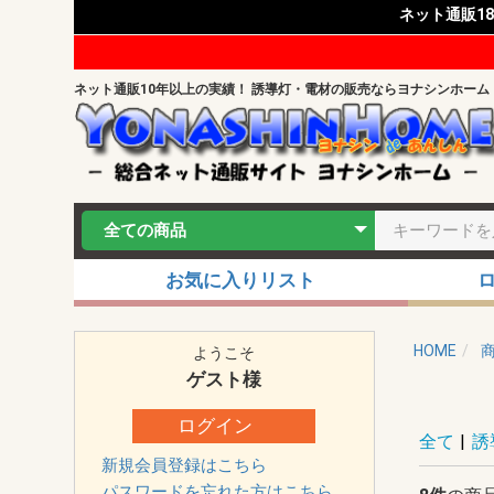
ネット通販1
ネット通販10年以上の実績！ 誘導灯・電材の販売ならヨナシンホーム
お気に入りリスト
HOME
ようこそ
ゲスト
様
ログイン
全て
|
誘
新規会員登録はこちら
パスワードを忘れた方はこちら