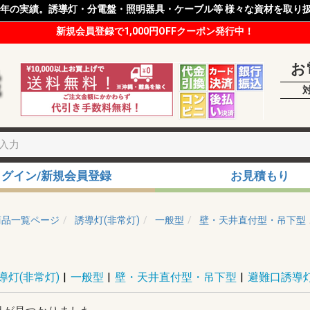
8年の実績。誘導灯・分電盤・照明器具・ケーブル等 様々な資材を取り
新規会員登録で1,000円OFFクーポン発行中！
お
ログイン/新規会員登録
お見積もり
商品一覧ページ
誘導灯(非常灯)
一般型
壁・天井直付型・吊下型
導灯(非常灯)
|
一般型
|
壁・天井直付型・吊下型
|
避難口誘導