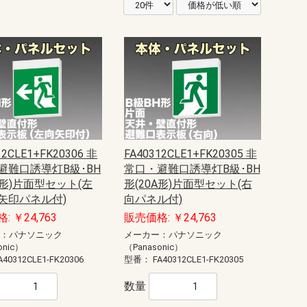
12CLE1+FK20306 非
FA40312CLE1+FK20305 非
避難口誘導灯B級･BH
常口・避難口誘導灯B級･BH
A形)片面型セット(左
形(20A形)片面型セット(右
矢印パネル付)
向パネル付)
: ￥24,763
販売価格: ￥24,763
ー：パナソニック
メーカー：パナソニック
onic）
（Panasonic）
A40312CLE1-FK20306
型番：
FA40312CLE1-FK20305
数量