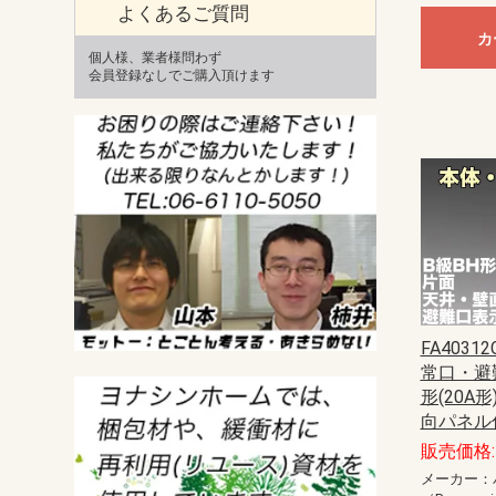
よくあるご質問
カ
個人様、業者様問わず
会員登録なしでご購入頂けます
FA40312
常口・避
形(20A
向パネル
販売価格: 
メーカー：