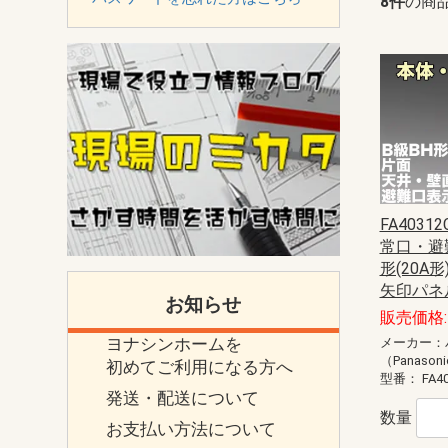
8件
の商
FA40312
常口・避
形(20A
矢印パネ
お知らせ
販売価格: 
ヨナシンホームを
メーカー：
（Panason
初めてご利用になる方へ
型番：
FA4
発送・配送について
数量
お支払い方法について