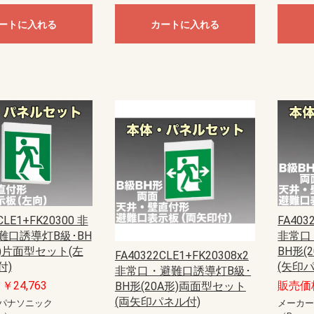
ートに入れる
カートに入れる
CLE1+FK20300 非
FA403
難口誘導灯B級･BH
非常口
形)片面型セット(左
BH形(
FA40322CLE1+FK20308x2
付)
(矢印
非常口・避難口誘導灯B級･
￥24,763
販売価格
BH形(20A形)両面型セット
(両矢印パネル付)
パナソニック
メーカ