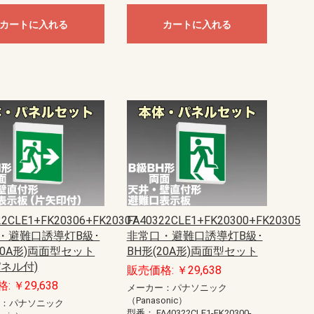
カートに入れる
カートに入れる
22CLE1+FK20306+FK20307
FA40322CLE1+FK20300+FK20305
・避難口誘導灯B級･
非常口・避難口誘導灯B級･
20A形)両面型セット
BH形(20A形)両面型セット
パネル付)
販売価格: ￥29,638
: ￥29,638
メーカー：パナソニック
（Panasonic）
ー：パナソニック
型番：
FA40322CLE1-FK20300-