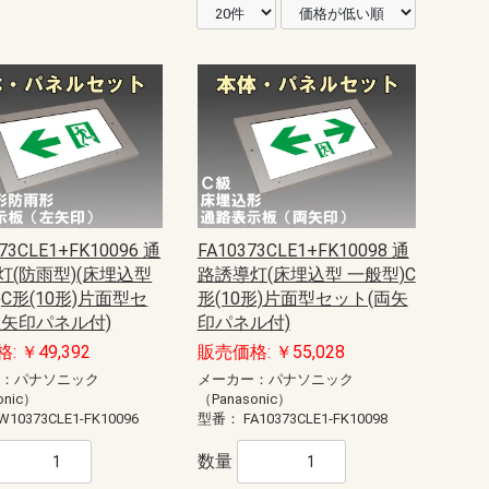
73CLE1+FK10096 通
FA10373CLE1+FK10098 通
灯(防雨型)(床埋込型
路誘導灯(床埋込型 一般型)C
C形(10形)片面型セ
形(10形)片面型セット(両矢
左矢印パネル付)
印パネル付)
: ￥49,392
販売価格: ￥55,028
ー：パナソニック
メーカー：パナソニック
onic）
（Panasonic）
W10373CLE1-FK10096
型番：
FA10373CLE1-FK10098
数量