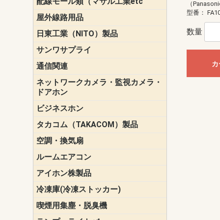
配線モール類（マサル工業etc
壁面用配線
光ファイバ
その他壁面
メタルモー
メタルエフ
ダクトモー
床面用配線
モール備品
（Panason
エフ）
ー・Gモール
型番：
FA1
屋外線路用品
PE支線ガー
ケーブル標
オプトケー
ザ・鳥獣害
自在バンド
電柱標識板
キラベルト
4mm電線防
SZスリーブ
スパイラル
支線ガード
保護カバー
数量
日東工業（NITO）製品
カバースイ
キャビネッ
小型動力分
システムラ
端子台
盤用パーツ
プラボック
ブレーカ
サンワサプライ
ペリフェラ
タップ・UP
ケーブル
インク・用
アクセサリ
LAN
DOS／Vパ
カ
通信関連
保安器
プロテクタ
ローゼット
工具・試験
端子取付金
端子板
端末装置
配線用金具
モジュラー
LAN圧着工
ルータ
エッジスイ
ネットワークカメラ・監視カメラ・
NSK（日本
パナソニック(P
ドアホン
ビジネスホン
日立（HITAC
ナカヨ
NEC
OKI
ヘッドセッ
ヤコブイェ
タカコム（TAKACOM）製品
通話録音
留守番電話
音声応答転
緊急情報伝
日課放送
空調・換気扇
標準換気扇
ダクト換気
有圧換気扇
インダクト
パイプファ
シロッコフ
斜流ダクト
エアカーテ
システム部
ルームエアコン
三菱電機(MIT
ダイキン(DAI
アイホン株製品
テレビドア
ドアホン親
ドアホン子
冷凍庫(冷凍ストッカー)
喫煙用集塵・脱臭機
スモークダ