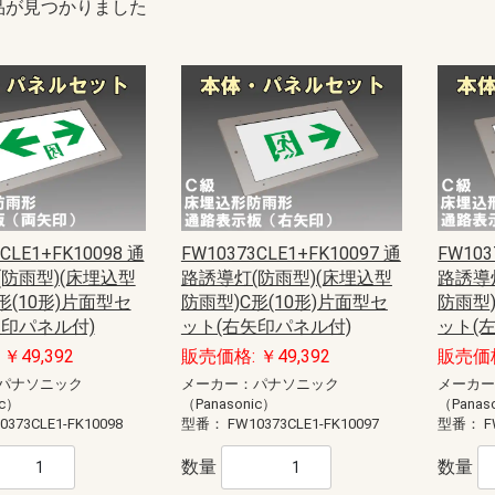
品が見つかりました
CLE1+FK10098 通
FW10373CLE1+FK10097 通
FW103
防雨型)(床埋込型
路誘導灯(防雨型)(床埋込型
路誘導
形(10形)片面型セ
防雨型)C形(10形)片面型セ
防雨型)
矢印パネル付)
ット(右矢印パネル付)
ット(
￥49,392
販売価格: ￥49,392
販売価格
パナソニック
メーカー：パナソニック
メーカ
ic）
（Panasonic）
（Panas
0373CLE1-FK10098
型番：
FW10373CLE1-FK10097
型番：
F
数量
数量