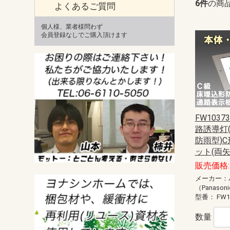
6件
の商
よくあるご質問
個人様、業者様問わず
会員登録なしでご購入頂けます
FW10373
路誘導灯(
防雨型)C
ット(両
販売価格: 
メーカー：
（Panason
型番：
FW1
数量