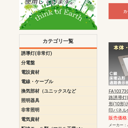
カ
カテゴリ一覧
誘導灯(非常灯)
一般型
一般型(みる
一般型長時間
一般型長時間
点滅形
誘導音付点
防湿・防雨
防湿・防雨
防湿・防雨形
クリーンル
床埋込型
防爆型
客席誘導灯
誘導灯リニ
誘導灯ガー
交換電池（
誘導灯交換
本体単体
パネル単体
リモコン
ク機能付)パ
けバッテリー
用）
クス
分電盤
標準分電盤
電化対応
創エネ対応
あんしん機
分電盤補修
分電盤用ブ
プラスばん
フリーボッ
リニューア
WHMボック
WHM取付ボ
露出化粧枠
半埋込化粧
住宅分電盤
テンパール
電設資材
パナソニック（
神保電器配
東芝配線器
未来工業製
三菱電機
明工社製品
テンパール
電線・ケーブル
切断対応
定尺
換気部材（ユニックスなど
温度ヒュー
フィルター
防虫網
樹脂製グリ
スリーブキ
レジスター
ALCスリーブ-
ACEジョイ
ACEスリー
ACE止水板
厚型 グリル
薄型 グリル
中型 グリル
外風対策 角
外風対策 角
外風対策（
外風対策 丸
外風対策 丸
軒天井用 グ
床下通気用 
給気電動シ
パイプフー
ウェザーカ
防音フード
差圧式吸気
防火ダンパ
風量調整ダ
逆風止ダン
サイレンサ
止水板
UKDF風向
消音・フレ
耐火パテ
FA10373
路誘導灯(
照明器具
遠藤照明（E
オーデリック（
コイズミ照
大光電機（DA
東芝ライテ
パナソニック（
三菱電機
クラコ
形(10形
非常照明
ODELIC非常
三菱非常灯
東芝LED非
パナソニック
印パネル
販売価格: 
電気資材
端子台
碍子
圧着端子・
差込みコネ
リレー
インシュロ
日動電工製
ねじなし電
ねじ付き電
厚鋼電線管Z
ボックス・
樹脂製ボッ
CD管・PF
金物類
雑材
エフレック
メーカー：