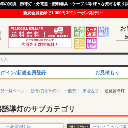
8年の実績。誘導灯・分電盤・照明器具・ケーブル等 様々な資材を取り
新規会員登録で1,000円OFFクーポン発行中！
お
ログイン/新規会員登録
お見積もり
商品一覧ページ
誘導灯(非常灯)
一般型
床埋込型
通路誘導灯
路誘導灯のサブカテゴリ
三菱電機C級
パナソニックC級