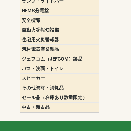
ランプ・ライトバー
パナソニック(P
東芝ライテ
ENDO（遠
三菱電機
HEMS分電盤
マルチ通信
安全標識
誘導標識
自動火災報知設備
パナソニック（
ホーチキ（HO
能美防災（N
ニッタン（NI
住宅用火災警報器
けむり当番
ねつ当番
ガス当番
河村電器産業製品
キャビネッ
動力分電盤
ジェフコム（JEFCOM）製品
LANツール
LEDイルミ
アンカー・
エアコン部
ケーブル保
ケーブル索
リール
作業工具
作業用照明
切削工具
収納機器・
検電器・計
腰回り品・
通線工具
電設化成品
高所作業ポ
パーツ＆ツ
バス・洗面・トイレ
便座
スピーカー
天井スピー
壁掛型スピ
ホーンスピ
コラムスピ
コンパクト
モニタース
インテリア
スピーカー
防滴型スピ
ホール用ス
マルチユー
その他資材・消耗品
ビニールテープ
自己融着テ
養生テープ
丸エフ
ネオシール
セール品（在庫あり数量限定）
照明器具
換気スイッ
ランプ・電
その他資材
中古・新古品
配線器具
照明器具