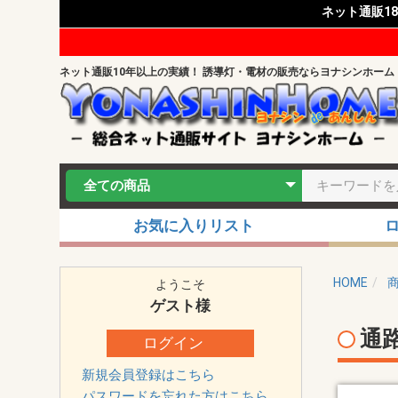
ネット通販1
ネット通販10年以上の実績！ 誘導灯・電材の販売ならヨナシンホーム
お気に入りリスト
HOME
ようこそ
ゲスト
様
通
ログイン
新規会員登録はこちら
パスワードを忘れた方はこちら