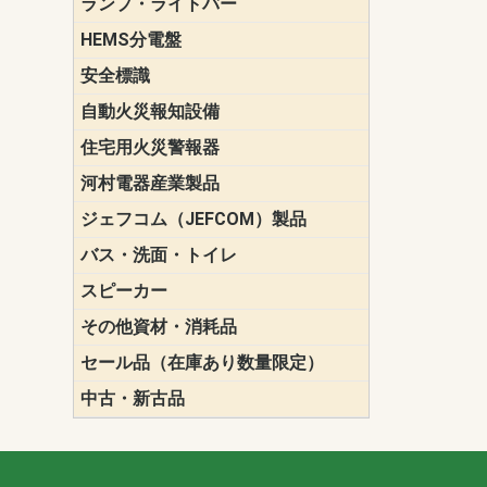
ランプ・ライトバー
パナソニック(P
東芝ライテ
ENDO（遠
三菱電機
HEMS分電盤
マルチ通信
安全標識
誘導標識
自動火災報知設備
パナソニック（
ホーチキ（HO
能美防災（N
ニッタン（NI
住宅用火災警報器
けむり当番
ねつ当番
ガス当番
河村電器産業製品
キャビネッ
動力分電盤
ジェフコム（JEFCOM）製品
LANツール
LEDイルミ
アンカー・
エアコン部
ケーブル保
ケーブル索
リール
作業工具
作業用照明
切削工具
収納機器・
検電器・計
腰回り品・
通線工具
電設化成品
高所作業ポ
パーツ＆ツ
バス・洗面・トイレ
便座
スピーカー
天井スピー
壁掛型スピ
ホーンスピ
コラムスピ
コンパクト
モニタース
インテリア
スピーカー
防滴型スピ
ホール用ス
マルチユー
その他資材・消耗品
ビニールテープ
自己融着テ
養生テープ
丸エフ
ネオシール
セール品（在庫あり数量限定）
照明器具
換気スイッ
ランプ・電
その他資材
中古・新古品
配線器具
照明器具