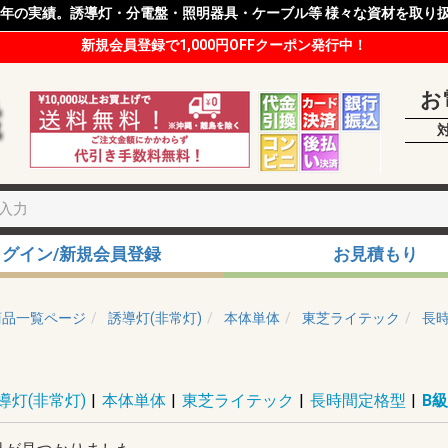
8年の実績。誘導灯・分電盤・照明器具・ケーブル等 様々な資材を取り
新規会員登録で1,000円OFFクーポン発行中！
お
ログイン/新規会員登録
お見積もり
商品一覧ページ
誘導灯(非常灯)
本体単体
東芝ライテック
長
導灯(非常灯)
|
本体単体
|
東芝ライテック
|
長時間定格型
|
B級