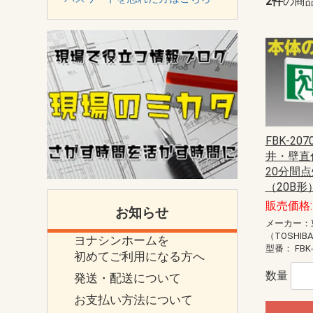
2件
の商
FBK-207
井・壁直
20分間点
（20B
販売価格: 
お知らせ
メーカー：
（TOSHIB
ヨナシンホームを
型番：
FBK
初めてご利用になる方へ
数量
発送・配送について
お支払い方法について