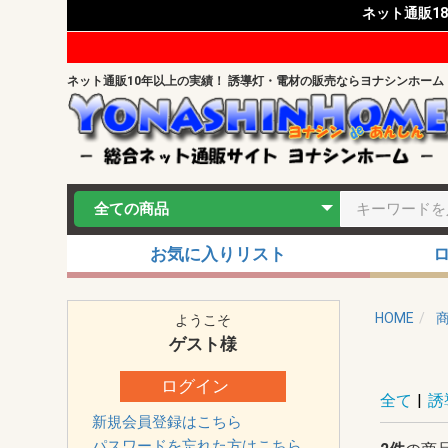
ネット通販1
ネット通販10年以上の実績！ 誘導灯・電材の販売ならヨナシンホーム
お気に入りリスト
HOME
ようこそ
ゲスト
様
ログイン
全て
|
誘
新規会員登録はこちら
パスワードを忘れた方はこちら