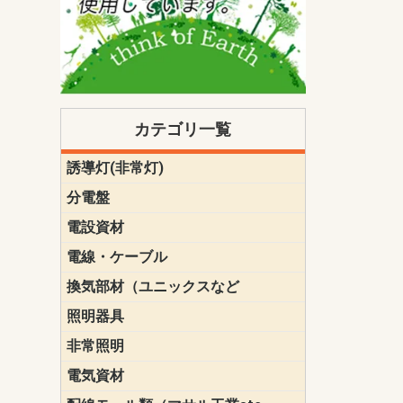
カテゴリ一覧
誘導灯(非常灯)
一般型
一般型(みる
一般型長時間
一般型長時間
点滅形
誘導音付点
防湿・防雨
防湿・防雨
防湿・防雨形
クリーンル
床埋込型
防爆型
客席誘導灯
誘導灯リニ
誘導灯ガー
交換電池（
誘導灯交換
本体単体
パネル単体
リモコン
ク機能付)パ
けバッテリー
用）
クス
分電盤
標準分電盤
電化対応
創エネ対応
あんしん機
分電盤補修
分電盤用ブ
プラスばん
フリーボッ
リニューア
WHMボック
WHM取付ボ
露出化粧枠
半埋込化粧
住宅分電盤
テンパール
電設資材
パナソニック（
神保電器配
東芝配線器
未来工業製
三菱電機
明工社製品
テンパール
電線・ケーブル
切断対応
定尺
換気部材（ユニックスなど
温度ヒュー
フィルター
防虫網
樹脂製グリ
スリーブキ
レジスター
ALCスリーブ-
ACEジョイ
ACEスリー
ACE止水板
厚型 グリル
薄型 グリル
中型 グリル
外風対策 角
外風対策 角
外風対策（
外風対策 丸
外風対策 丸
軒天井用 グ
床下通気用 
給気電動シ
パイプフー
ウェザーカ
防音フード
差圧式吸気
防火ダンパ
風量調整ダ
逆風止ダン
サイレンサ
止水板
UKDF風向
消音・フレ
耐火パテ
照明器具
遠藤照明（E
オーデリック（
コイズミ照
大光電機（DA
東芝ライテ
パナソニック（
三菱電機
クラコ
非常照明
ODELIC非常
三菱非常灯
東芝LED非
パナソニック
電気資材
端子台
碍子
圧着端子・
差込みコネ
リレー
インシュロ
日動電工製
ねじなし電
ねじ付き電
厚鋼電線管Z
ボックス・
樹脂製ボッ
CD管・PF
金物類
雑材
エフレック