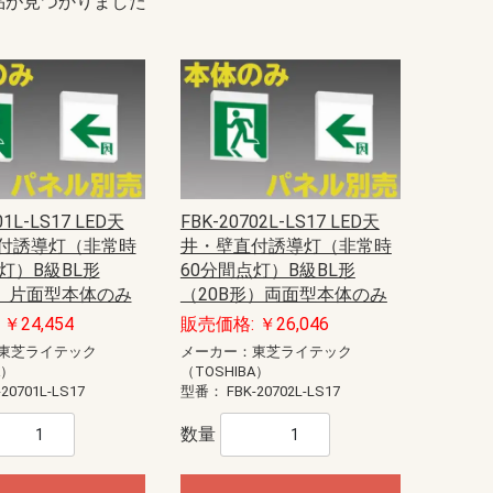
品が見つかりました
01L-LS17 LED天
FBK-20702L-LS17 LED天
付誘導灯（非常時
井・壁直付誘導灯（非常時
灯）B級BL形
60分間点灯）B級BL形
形）片面型本体のみ
（20B形）両面型本体のみ
￥24,454
販売価格: ￥26,046
東芝ライテック
メーカー：東芝ライテック
A）
（TOSHIBA）
-20701L-LS17
型番：
FBK-20702L-LS17
数量