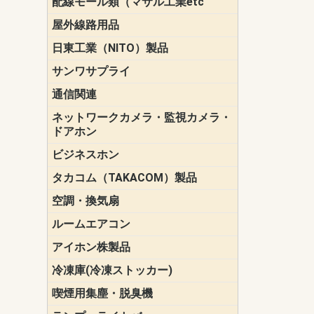
配線モール類（マサル工業etc
壁面用配線
光ファイバ
その他壁面
メタルモー
メタルエフ
ダクトモー
床面用配線
モール備品
エフ）
ー・Gモール
屋外線路用品
PE支線ガー
ケーブル標
オプトケー
ザ・鳥獣害
自在バンド
電柱標識板
キラベルト
4mm電線防
SZスリーブ
スパイラル
支線ガード
保護カバー
日東工業（NITO）製品
カバースイ
キャビネッ
小型動力分
システムラ
端子台
盤用パーツ
プラボック
ブレーカ
サンワサプライ
ペリフェラ
タップ・UP
ケーブル
インク・用
アクセサリ
LAN
DOS／Vパ
通信関連
保安器
プロテクタ
ローゼット
工具・試験
端子取付金
端子板
端末装置
配線用金具
モジュラー
LAN圧着工
ルータ
エッジスイ
ネットワークカメラ・監視カメラ・
NSK（日本
パナソニック(P
ドアホン
ビジネスホン
日立（HITAC
ナカヨ
NEC
OKI
ヘッドセッ
ヤコブイェ
タカコム（TAKACOM）製品
通話録音
留守番電話
音声応答転
緊急情報伝
日課放送
空調・換気扇
標準換気扇
ダクト換気
有圧換気扇
インダクト
パイプファ
シロッコフ
斜流ダクト
エアカーテ
システム部
ルームエアコン
三菱電機(MIT
ダイキン(DAI
アイホン株製品
テレビドア
ドアホン親
ドアホン子
冷凍庫(冷凍ストッカー)
喫煙用集塵・脱臭機
スモークダ