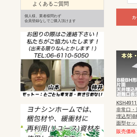
よくあるご質問
個人様、業者様問わず
カ
会員登録なしでご購入頂けます
KSH4911
非常口・
埋込型)B
面型セッ
販売価格: 