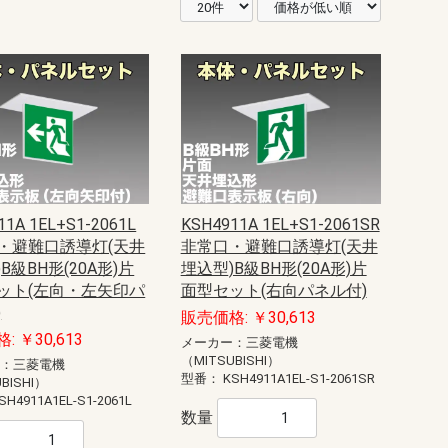
11A 1EL+S1-2061L
KSH4911A 1EL+S1-2061SR
・避難口誘導灯(天井
非常口・避難口誘導灯(天井
B級BH形(20A形)片
埋込型)B級BH形(20A形)片
ット(左向・左矢印パ
面型セット(右向パネル付)
)
販売価格: ￥30,613
: ￥30,613
メーカー：三菱電機
（MITSUBISHI）
ー：三菱電機
型番：
KSH4911A1EL-S1-2061SR
BISHI）
SH4911A1EL-S1-2061L
数量