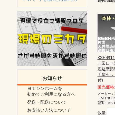
8件
の商
KSH4911
非常口・
埋込型)B
面型セッ
お知らせ
付)
販売価格: 
ヨナシンホームを
初めてご利用になる方へ
メーカー：
（MITSUBI
発送・配送について
型番：
KSH
お支払い方法について
数量