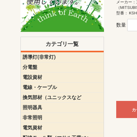
メーカー：
（MITSUBI
型番：
KSH
数量
カテゴリ一覧
誘導灯(非常灯)
一般型
一般型(みる
一般型長時間
一般型長時間
点滅形
誘導音付点
防湿・防雨
防湿・防雨
防湿・防雨形
クリーンル
床埋込型
防爆型
客席誘導灯
誘導灯リニ
誘導灯ガー
交換電池（
誘導灯交換
本体単体
パネル単体
リモコン
ク機能付)パ
けバッテリー
用）
クス
分電盤
標準分電盤
電化対応
創エネ対応
あんしん機
分電盤補修
分電盤用ブ
プラスばん
フリーボッ
リニューア
WHMボック
WHM取付ボ
露出化粧枠
半埋込化粧
住宅分電盤
テンパール
電設資材
パナソニック（
神保電器配
東芝配線器
未来工業製
三菱電機
明工社製品
テンパール
電線・ケーブル
切断対応
定尺
換気部材（ユニックスなど
温度ヒュー
フィルター
防虫網
樹脂製グリ
スリーブキ
レジスター
ALCスリーブ-
ACEジョイ
ACEスリー
ACE止水板
厚型 グリル
薄型 グリル
中型 グリル
外風対策 角
外風対策 角
外風対策（
外風対策 丸
外風対策 丸
軒天井用 グ
床下通気用 
給気電動シ
パイプフー
ウェザーカ
防音フード
差圧式吸気
防火ダンパ
風量調整ダ
逆風止ダン
サイレンサ
止水板
UKDF風向
消音・フレ
耐火パテ
照明器具
遠藤照明（E
オーデリック（
コイズミ照
大光電機（DA
東芝ライテ
パナソニック（
三菱電機
クラコ
カ
非常照明
ODELIC非常
三菱非常灯
東芝LED非
パナソニック
電気資材
端子台
碍子
圧着端子・
差込みコネ
リレー
インシュロ
日動電工製
ねじなし電
ねじ付き電
厚鋼電線管Z
ボックス・
樹脂製ボッ
CD管・PF
金物類
雑材
エフレック