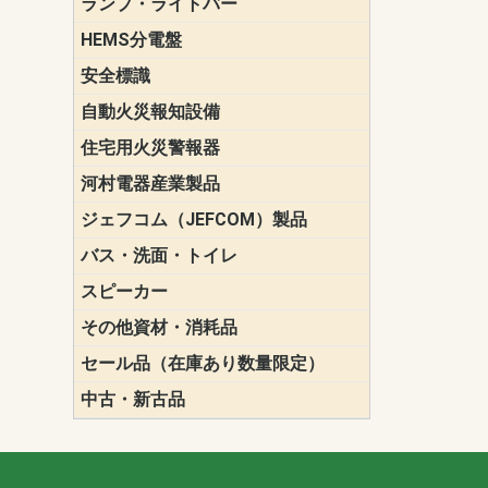
ランプ・ライトバー
パナソニック(P
東芝ライテ
ENDO（遠
三菱電機
HEMS分電盤
マルチ通信
安全標識
誘導標識
自動火災報知設備
パナソニック（
ホーチキ（HO
能美防災（N
ニッタン（NI
住宅用火災警報器
けむり当番
ねつ当番
ガス当番
河村電器産業製品
キャビネッ
動力分電盤
ジェフコム（JEFCOM）製品
LANツール
LEDイルミ
アンカー・
エアコン部
ケーブル保
ケーブル索
リール
作業工具
作業用照明
切削工具
収納機器・
検電器・計
腰回り品・
通線工具
電設化成品
高所作業ポ
パーツ＆ツ
バス・洗面・トイレ
便座
スピーカー
天井スピー
壁掛型スピ
ホーンスピ
コラムスピ
コンパクト
モニタース
インテリア
スピーカー
防滴型スピ
ホール用ス
マルチユー
その他資材・消耗品
ビニールテープ
自己融着テ
養生テープ
丸エフ
ネオシール
セール品（在庫あり数量限定）
照明器具
換気スイッ
ランプ・電
その他資材
中古・新古品
配線器具
照明器具