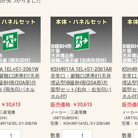
品が見つかりました
A 1EL+S1-2061W
KSH4911A 1EL+S1-2061AR
KSH49
避難口誘導灯(天井
非常口・避難口誘導灯(天井
非常口
級BH形(20A形)片
埋込型)B級BH形(20A形)片
埋込型)
ト(両矢印パネル
面型セット(右向・右矢印パ
面型セ
ネル付)
ネル付
￥30,613
販売価格: ￥30,613
販売価格
三菱電機
メーカー：三菱電機
メーカ
SHI）
（MITSUBISHI）
（MITSU
4911A1EL-S1-2061W
型番：
KSH4911A1EL-S1-2061AR
型番：
K
数量
数量