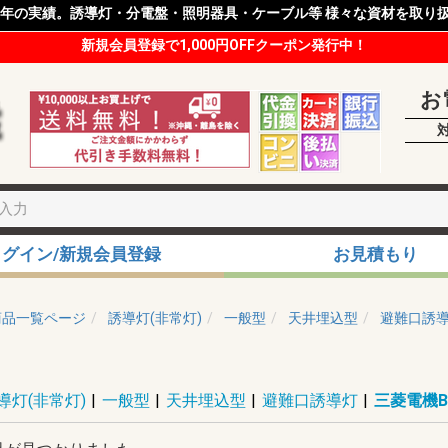
8年の実績。誘導灯・分電盤・照明器具・ケーブル等 様々な資材を取り
新規会員登録で1,000円OFFクーポン発行中！
お
ログイン/新規会員登録
お見積もり
商品一覧ページ
誘導灯(非常灯)
一般型
天井埋込型
避難口誘
導灯(非常灯)
|
一般型
|
天井埋込型
|
避難口誘導灯
|
三菱電機B