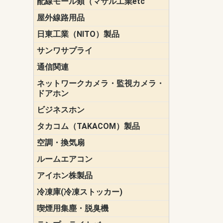
配線モール類（マサル工業etc
壁面用配線
光ファイバ
その他壁面
メタルモー
メタルエフ
ダクトモー
床面用配線
モール備品
エフ）
ー・Gモール
屋外線路用品
PE支線ガー
ケーブル標
オプトケー
ザ・鳥獣害
自在バンド
電柱標識板
キラベルト
4mm電線防
SZスリーブ
スパイラル
支線ガード
保護カバー
日東工業（NITO）製品
カバースイ
キャビネッ
小型動力分
システムラ
端子台
盤用パーツ
プラボック
ブレーカ
サンワサプライ
ペリフェラ
タップ・UP
ケーブル
インク・用
アクセサリ
LAN
DOS／Vパ
通信関連
保安器
プロテクタ
ローゼット
工具・試験
端子取付金
端子板
端末装置
配線用金具
モジュラー
LAN圧着工
ルータ
エッジスイ
ネットワークカメラ・監視カメラ・
NSK（日本
パナソニック(P
ドアホン
ビジネスホン
日立（HITAC
ナカヨ
NEC
OKI
ヘッドセッ
ヤコブイェ
タカコム（TAKACOM）製品
通話録音
留守番電話
音声応答転
緊急情報伝
日課放送
空調・換気扇
標準換気扇
ダクト換気
有圧換気扇
インダクト
パイプファ
シロッコフ
斜流ダクト
エアカーテ
システム部
ルームエアコン
三菱電機(MIT
ダイキン(DAI
アイホン株製品
テレビドア
ドアホン親
ドアホン子
冷凍庫(冷凍ストッカー)
喫煙用集塵・脱臭機
スモークダ