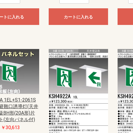
ートに入れる
カートに入れる
A 1EL+S1-2061S
避難口誘導灯(天井
級BH形(20A形)片
ト(左向パネル付)
￥30,613