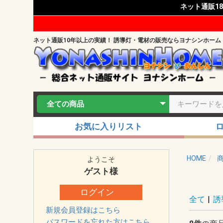
ネット通販1
ネット通販10年以上の実績！ 誘導灯・電材の販売ならヨナシンホーム
お気に入りリスト
HOME
ようこそ
ゲスト
様
ログイン
全て
|
誘
新規会員登録はこちら
パスワードを忘れた方はこちら