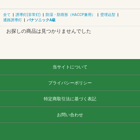
全て
|
誘導灯(非常灯)
|
防湿・防雨形（HACCP兼用）
|
壁埋込型
|
通路誘導灯
|
パナソニックA級
お探しの商品は見つかりませんでした
当サイトについて
プライバシーポリシー
特定商取引法に基づく表記
お問い合わせ