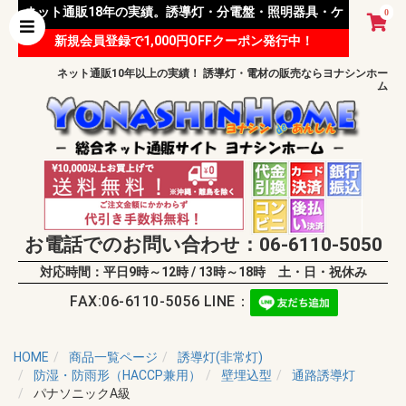
ネット通販18年の実績。誘導灯・分電盤・照明器具・ケ
0
新規会員登録で1,000円OFFクーポン発行中！
ーブル等 様々な資材を取り扱っています。
ネット通販10年以上の実績！ 誘導灯・電材の販売ならヨナシンホー
ム
お電話でのお問い合わせ：06-6110-5050
対応時間：平日9時～12時 / 13時～18時 土・日・祝休み
FAX:06-6110-5056 LINE：
HOME
商品一覧ページ
誘導灯(非常灯)
防湿・防雨形（HACCP兼用）
壁埋込型
通路誘導灯
パナソニックA級