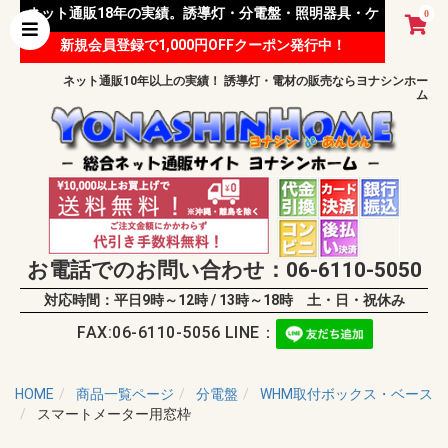
ネット通販18年の実績。誘導灯・分電盤・照明器具・ケ
0
新規会員登録で1,000円OFFクーポン発行中！
ーブル等 様々な資材を取り扱っています。
ネット通販10年以上の実績！ 誘導灯・電材の販売ならヨナシンホー
ム
お電話でのお問い合わせ：06-6110-5050
対応時間：平日9時～12時 / 13時～18時 土・日・祝休み
FAX:06-6110-5056 LINE：
HOME
商品一覧ページ
分電盤
WHM取付ボックス・ベース
スマートメーター用窓枠