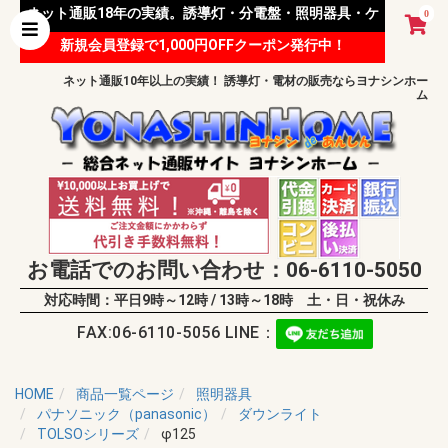
ネット通販18年の実績。誘導灯・分電盤・照明器具・ケ
0
新規会員登録で1,000円OFFクーポン発行中！
ーブル等 様々な資材を取り扱っています。
ネット通販10年以上の実績！ 誘導灯・電材の販売ならヨナシンホー
ム
お電話でのお問い合わせ：06-6110-5050
対応時間：平日9時～12時 / 13時～18時 土・日・祝休み
FAX:06-6110-5056 LINE：
HOME
商品一覧ページ
照明器具
パナソニック（panasonic）
ダウンライト
TOLSOシリーズ
φ125